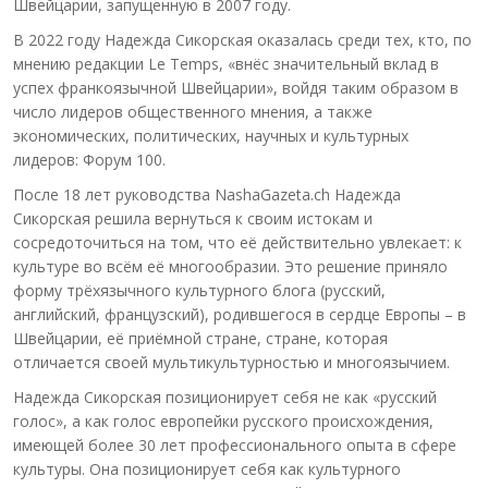
Швейцарии, запущенную в 2007 году.
В 2022 году Надежда Сикорская оказалась среди тех, кто, по
мнению редакции Le Temps, «внёс значительный вклад в
успех франкоязычной Швейцарии», войдя таким образом в
число лидеров общественного мнения, а также
экономических, политических, научных и культурных
лидеров: Форум 100.
После 18 лет руководства NashaGazeta.ch Надежда
Сикорская решила вернуться к своим истокам и
сосредоточиться на том, что её действительно увлекает: к
культуре во всём её многообразии. Это решение приняло
форму трёхязычного культурного блога (русский,
английский, французский), родившегося в сердце Европы – в
Швейцарии, её приёмной стране, стране, которая
отличается своей мультикультурностью и многоязычием.
Надежда Сикорская позиционирует себя не как «русский
голос», а как голос европейки русского происхождения,
имеющей более 30 лет профессионального опыта в сфере
культуры. Она позиционирует себя как культурного