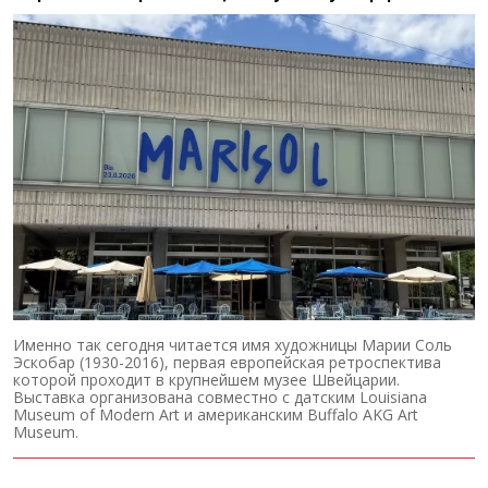
Именно так сегодня читается имя художницы Марии Соль
Эскобар (1930-2016), первая европейская ретроспектива
которой проходит в крупнейшем музее Швейцарии.
Выставка организована совместно с датским Louisiana
Museum of Modern Art и американским Buffalo AKG Art
Museum.