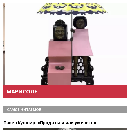
Назад
Вперёд
МАРИСОЛЬ
САМОЕ ЧИТАЕМОЕ
Павел Кушнир: «Продаться или умереть»