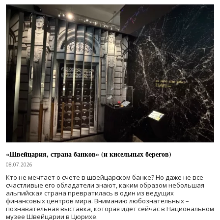
«Швейцария, страна банков» (и кисельных берегов)
08.07.2026
Кто не мечтает о счете в швейцарском банке? Но даже не все
счастливые его обладатели знают, каким образом небольшая
альпийская страна превратилась в один из ведущих
финансовых центров мира. Вниманию любознательных –
познавательная выставка, которая идет сейчас в Национальном
музее Швейцарии в Цюрихе.