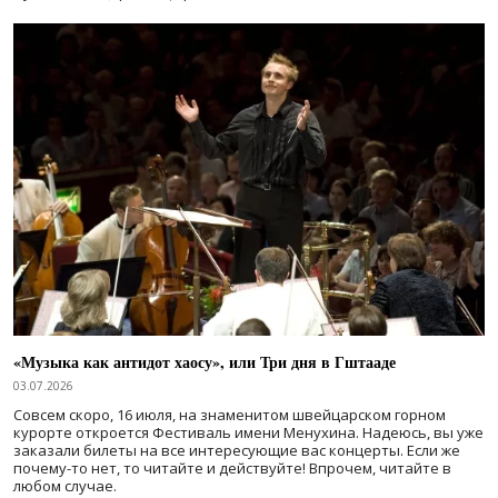
«Музыка как антидот хаосу», или Три дня в Гштааде
03.07.2026
Совсем скоро, 16 июля, на знаменитом швейцарском горном
курорте откроется Фестиваль имени Менухина. Надеюсь, вы уже
заказали билеты на все интересующие вас концерты. Если же
почему-то нет, то читайте и действуйте! Впрочем, читайте в
любом случае.