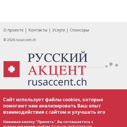
О проекте
Контакты
Услуги
Спонсоры
Footer
© 2026 rusaccent.ch
Все материалы, размещенные на веб-сайте rusaccent.ch, охраняются в
Сайт использует файлы cookies, которые
соответствии с законодательством Швейцарии об авторском праве и
международными соглашениями. Полное или частичное использование
помогают нам анализировать Ваш опыт
материалов возможно только с разрешения редакции. В случае полного
взаимодействия с сайтом и улучшать его
или частичного воспроизведения материалов сайта rusaccent.ch,
ОБЯЗАТЕЛЬНА АКТИВНАЯ ГИПЕРССЫЛКА на конкретный заимствованный
текст. Фотоизображения, размещенные редакцией rusaccent.ch, являются
Нажимая кнопку "Принять", Вы соглашаетесь с
ее исключительной собственностью. Полное или частичное
Больше информации
использованием cookies