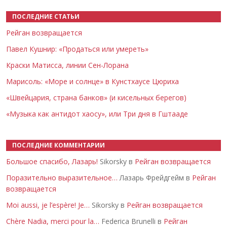
ПОСЛЕДНИЕ СТАТЬИ
Рейган возвращается
Павел Кушнир: «Продаться или умереть»
Краски Матисса, линии Сен-Лорана
Марисоль: «Море и солнце» в Кунстхаусе Цюриха
«Швейцария, страна банков» (и кисельных берегов)
«Музыка как антидот хаосу», или Три дня в Гштааде
ПОСЛЕДНИЕ КОММЕНТАРИИ
Большое спасибо, Лазарь!
Sikorsky в
Рейган возвращается
Поразительно выразительное…
Лазарь Фрейдгейм в
Рейган
возвращается
Moi aussi, je l’espère! Je…
Sikorsky в
Рейган возвращается
Chère Nadia, merci pour la…
Federica Brunelli в
Рейган