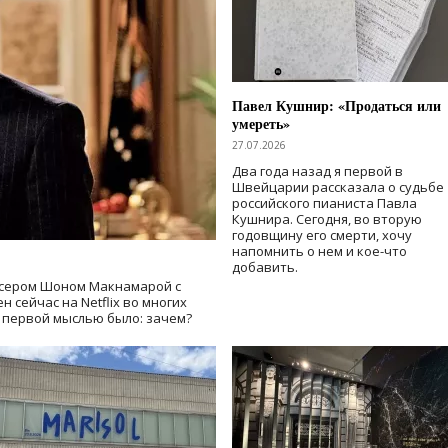
Павел Кушнир: «Продаться или
умереть»
27.07.2026
Два года назад я первой в
Швейцарии рассказала о судьбе
российского пианиста Павла
Кушнира. Сегодня, во вторую
годовщину его смерти, хочу
напомнить о нем и кое-что
добавить.
сером Шоном Макнамарой с
 сейчас на Netflix во многих
й первой мыслью было: зачем?