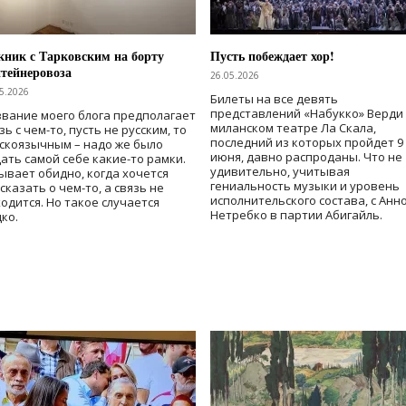
ник с Тарковским на борту
Пусть побеждает хор!
тейнеровоза
26.05.2026
5.2026
Билеты на все девять
представлений «Набукко» Верди
вание моего блога предполагает
миланском театре Ла Скала,
зь с чем-то, пусть не русским, то
последний из которых пройдет 9
скоязычным – надо же было
июня, давно распроданы. Что не
ать самой себе какие-то рамки.
удивительно, учитывая
ывает обидно, когда хочется
гениальность музыки и уровень
сказать о чем-то, а связь не
исполнительского состава, с Анн
одится. Но такое случается
Нетребко в партии Абигайль.
ко.