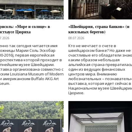
исоль: «Море и солнце» в
«Швейцария, страна банков» (и
нстхаусе Цюриха
кисельных берегов)
7.2026
08.07.2026
нно так сегодня читается имя
Кто не мечтает о счете в
дожницы Марии Соль Эскобар
швейцарском банке? Но даже не 
30-2016), первая европейская
счастливые его обладатели знаю
роспектива которой проходит в
каким образом небольшая
упнейшем музее Швейцарии.
альпийская страна превратилась
тавка организована совместно с
один из ведущих финансовых
ским Louisiana Museum of Modern
центров мира. Вниманию
 и американским Buffalo AKG Art
любознательных – познаватель
seum.
выставка, которая идет сейчас в
Национальном музее Швейцарии
Цюрихе.