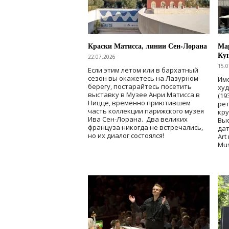
Краски Матисса, линии Сен-Лорана
Мар
Ку
22.07.2026
15.0
Если этим летом или в бархатный
сезон вы окажетесь на Лазурном
Име
берегу, постарайтесь посетить
ху
выставку в Музее Анри Матисса в
(19
Ницце, временно приютившем
рет
часть коллекции парижского музея
кр
Ива Сен-Лорана. Два великих
Выс
француза никогда не встречались,
дат
но их диалог состоялся!
Art
Mu