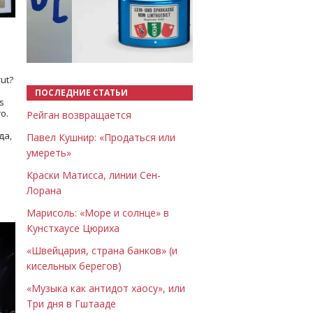
Назад
Вперёд
ut?
ПОСЛЕДНИЕ СТАТЬИ
s
о.
Рейган возвращается
да,
Павел Кушнир: «Продаться или
умереть»
Краски Матисса, линии Сен-
Лорана
Марисоль: «Море и солнце» в
Кунстхаусе Цюриха
«Швейцария, страна банков» (и
кисельных берегов)
«Музыка как антидот хаосу», или
Три дня в Гштааде