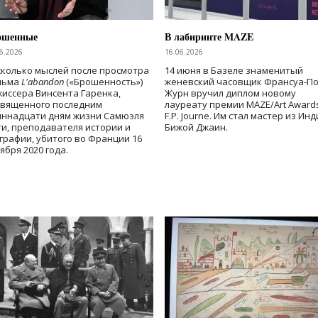
ошенные
В лабиринте MAZE
6.2026
16.06.2026
колько мыслей после просмотра
14 июня в Базеле знаменитый
льма
L'abandon
(«Брошенность»)
женевский часовщик Франсуа-П
иссера Винсента Гаренка,
Журн вручил диплом новому
священного последним
лауреату премии MAZE/Art Award
иннадцати дням жизни Самюэля
F.P. Journe. Им стал мастер из Ин
и, преподавателя истории и
Бижой Джаин.
графии, убитого во Франции 16
ября 2020 года.