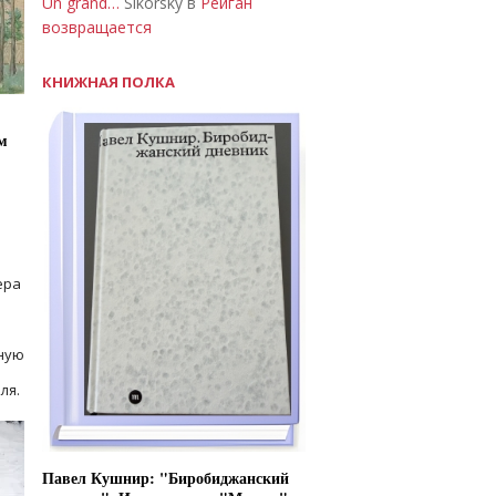
Un grand…
Sikorsky в
Рейган
возвращается
КНИЖНАЯ ПОЛКА
м
ера
ную
ля.
Павел Кушнир: "Биробиджанский