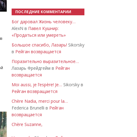
ПОСЛЕДНИЕ КОММЕНТАРИИ
Бог даровал Жизнь человеку…
AlexN в
Павел Кушнир:
«Продаться или умереть»
 в
Большое спасибо, Лазарь!
Sikorsky
в
Рейган возвращается
Поразительно выразительное…
ой
Лазарь Фрейдгейм в
Рейган
возвращается
Moi aussi, je l’espère! Je…
Sikorsky в
Рейган возвращается
Chère Nadia, merci pour la…
Federica Brunelli в
Рейган
возвращается
Chère Suzanne,