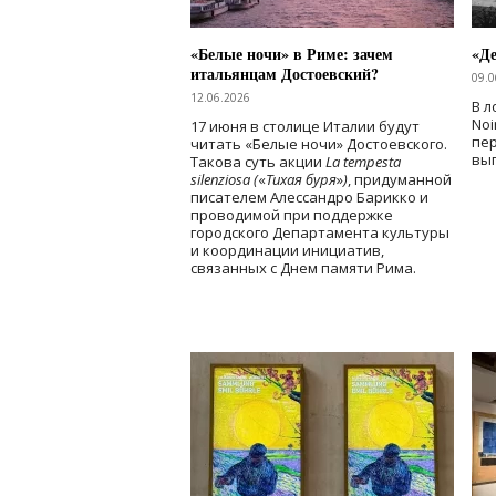
«Белые ночи» в Риме: зачем
«Д
итальянцам Достоевский?
09.0
12.06.2026
В л
Noi
17 июня в столице Италии будут
пе
читать «Белые ночи» Достоевского.
вы
Такова суть акции
La tempesta
silenziosa (
«
Тихая буря
»
)
, придуманной
писателем Алессандро Барикко и
проводимой при поддержке
городского Департамента культуры
и координации инициатив,
связанных с Днем памяти Рима.