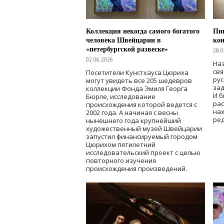
Коллекция некогда самого богатого
Пик
человека Швейцарии в
кон
«петербургской развеске»
28.0
02.06.2026
Наз
свя
Посетители Кунстхауса Цюриха
рус
могут увидеть все 205 шедевров
зад
коллекции Фонда Эмиля Георга
И б
Бюрле, исследование
рас
происхождения которой ведется с
нах
2002 года. А начиная с весны
ред
нынешнего года крупнейший
художественный музей Швейцарии
запустил финансируемый городом
Цюрихом пятилетний
исследовательский проект с целью
повторного изучения
происхождения произведений.