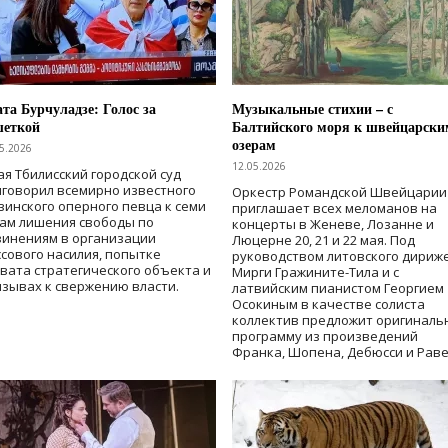
та Бурчуладзе: Голос за
Музыкальные стихии – с
шеткой
Балтийского моря к швейцарски
озерам
5.2026
12.05.2026
ая Тбилисский городской суд
говорил всемирно известного
Оркестр Романдской Швейцарии
зинского оперного певца к семи
приглашает всех меломанов на
дам лишения свободы
по
концерты в Женеве, Лозанне и
винениям в организации
Люцерне 20, 21 и 22 мая. Под
сового насилия, попытке
руководством литовского дириж
вата стратегического объекта и
Мирги Гражините-Тила и с
зывах к свержению власти
.
латвийским пианистом Георгием
Осокиным в качестве солиста
коллектив предложит оригиналь
программу из произведений
Франка, Шопена, Дебюсси и Раве