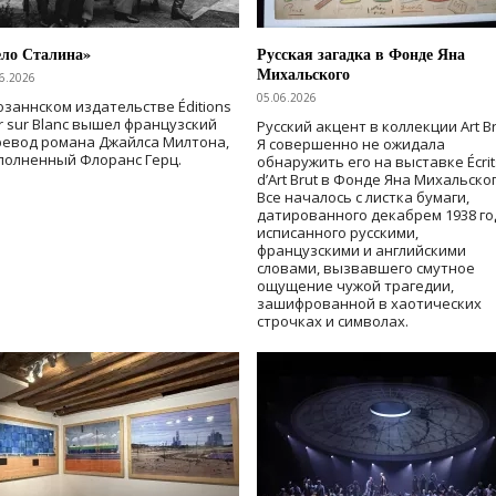
ело Сталина»
Русская загадка в Фонде Яна
Михальского
6.2026
05.06.2026
озаннском издательстве Éditions
r sur Blanc вышел французский
Русский акцент в коллекции Art Br
ревод романа Джайлса Милтона,
Я совершенно не ожидала
полненный Флоранс Герц.
обнаружить его на выставке Écrit
d’Art Brut в Фонде Яна Михальског
Все началось с листка бумаги,
датированного декабрем 1938 го
исписанного русскими,
французскими и английскими
словами, вызвавшего смутное
ощущение чужой трагедии,
зашифрованной в хаотических
строчках и символах.