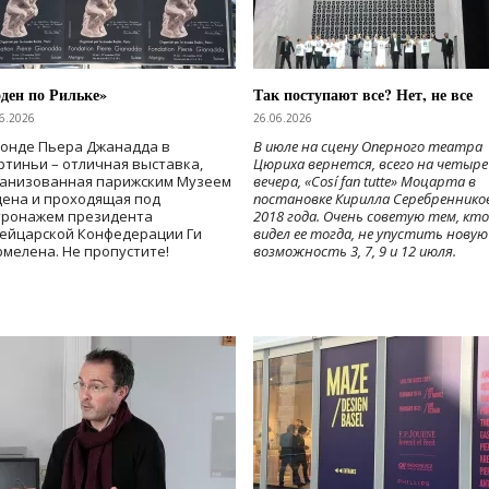
ден по Рильке»
Так поступают все? Нет, не все
6.2026
26.06.2026
Фонде Пьера Джанадда в
В июле на сцену Оперного театра
тиньи – отличная выставка,
Цюриха вернется, всего на четыре
ганизованная парижским Музеем
вечера, «Cosí fan tutte» Моцарта в
дена и проходящая под
постановке Кирилла Серебреннико
тронажем президента
2018 года. Очень советую тем, кто
ейцарской Конфедерации Ги
видел ее тогда, не упустить новую
мелена. Не пропустите!
возможность 3, 7, 9 и 12 июля.