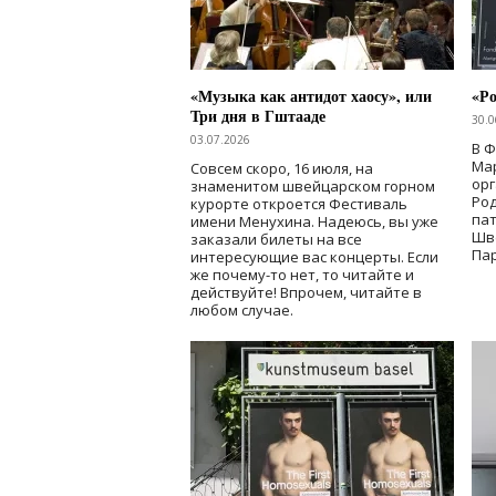
«Музыка как антидот хаосу», или
«Ро
Три дня в Гштааде
30.0
03.07.2026
В 
Мар
Совсем скоро, 16 июля, на
ор
знаменитом швейцарском горном
Ро
курорте откроется Фестиваль
па
имени Менухина. Надеюсь, вы уже
Шв
заказали билеты на все
Пар
интересующие вас концерты. Если
же почему-то нет, то читайте и
действуйте! Впрочем, читайте в
любом случае.