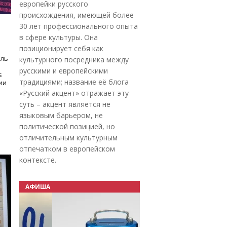
европейки русского
происхождения, имеющей более
30 лет профессионального опыта
в сфере культуры. Она
позиционирует себя как
оль
культурного посредника между
русскими и европейскими
s
традициями; название её блога
дии
«Русский акцент» отражает эту
суть – акцент является не
языковым барьером, не
политической позицией, но
отличительным культурным
отпечатком в европейском
контексте.
АФИША