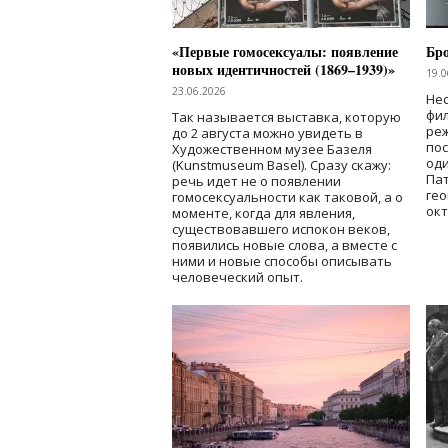
«Первые гомосексуалы: появление
Бр
новых идентичностей (1869–1939)»
19.0
23.06.2026
Нес
фи
Так называется выставка, которую
реж
до 2 августа можно увидеть в
по
Художественном музее Базеля
од
(Kunstmuseum Basel). Сразу скажу:
Пат
речь идет не о появлении
гео
гомосексуальности как таковой, а о
окт
моменте, когда для явления,
существовавшего испокон веков,
появились новые слова, а вместе с
ними и новые способы описывать
человеческий опыт.