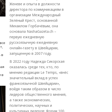
Женеве и опыта в должности
директора по коммуникациям в
организации Международный
Зелёный Крест, основанной
Михаилом Горбачёвым, она
основала NashaGazeta.ch –
первую ежедневную
русскоязычную ежедневную
все
т,
онлайн-газету в Швейцарии,
запущенную в 2007 году.
 в
В 2022 году Надежда Сикорская
ная
оказалась среди тех, кто, по
мнению редакции Le Temps, «внёс
 в
значительный вклад в успех
франкоязычной Швейцарии»,
войдя таким образом в число
лидеров общественного мнения,
а также экономических,
политических, научных и
культурных лидеров: Форум 100.