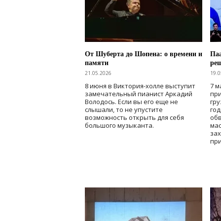
От Шуберта до Шопена: о времени и
Паа
памяти
ре
21.05.2026
19.0
8 июня в Виктория-холле выступит
7 м
замечательный пианист Аркадий
при
Володось. Если вы его еще не
гру
слышали, то не упустите
го
возможность открыть для себя
об
большого музыканта.
мас
зах
при