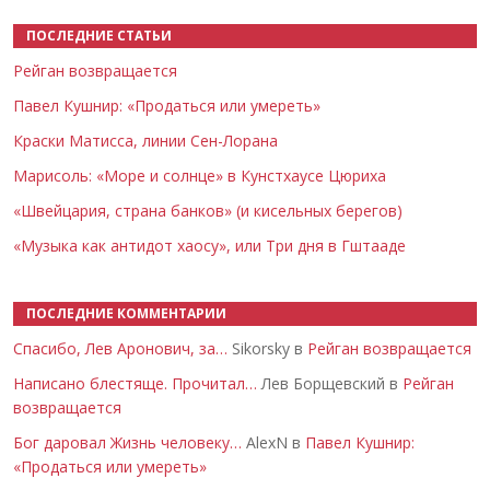
ПОСЛЕДНИЕ СТАТЬИ
Рейган возвращается
Павел Кушнир: «Продаться или умереть»
Краски Матисса, линии Сен-Лорана
Марисоль: «Море и солнце» в Кунстхаусе Цюриха
«Швейцария, страна банков» (и кисельных берегов)
«Музыка как антидот хаосу», или Три дня в Гштааде
ПОСЛЕДНИЕ КОММЕНТАРИИ
Спасибо, Лев Аронович, за…
Sikorsky в
Рейган возвращается
Написано блестяще. Прочитал…
Лев Борщевский в
Рейган
возвращается
Бог даровал Жизнь человеку…
AlexN в
Павел Кушнир:
«Продаться или умереть»