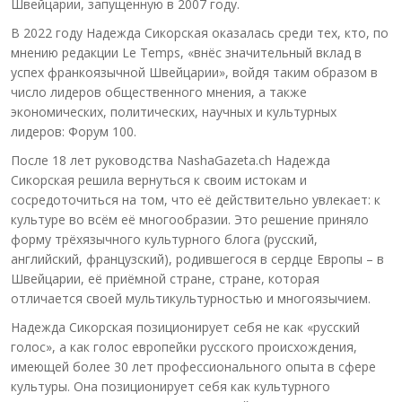
Швейцарии, запущенную в 2007 году.
В 2022 году Надежда Сикорская оказалась среди тех, кто, по
мнению редакции Le Temps, «внёс значительный вклад в
успех франкоязычной Швейцарии», войдя таким образом в
число лидеров общественного мнения, а также
экономических, политических, научных и культурных
лидеров: Форум 100.
После 18 лет руководства NashaGazeta.ch Надежда
Сикорская решила вернуться к своим истокам и
сосредоточиться на том, что её действительно увлекает: к
культуре во всём её многообразии. Это решение приняло
форму трёхязычного культурного блога (русский,
английский, французский), родившегося в сердце Европы – в
Швейцарии, её приёмной стране, стране, которая
отличается своей мультикультурностью и многоязычием.
Надежда Сикорская позиционирует себя не как «русский
голос», а как голос европейки русского происхождения,
имеющей более 30 лет профессионального опыта в сфере
культуры. Она позиционирует себя как культурного