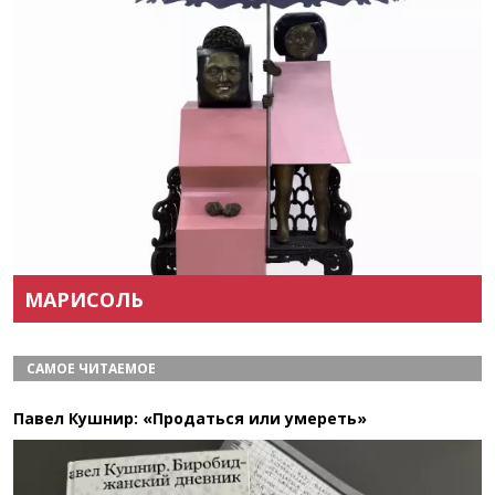
Назад
Вперёд
МАРИСОЛЬ
САМОЕ ЧИТАЕМОЕ
Павел Кушнир: «Продаться или умереть»