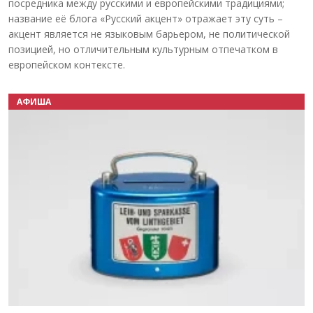
посредника между русскими и европейскими традициями;
название её блога «Русский акцент» отражает эту суть –
акцент является не языковым барьером, не политической
позицией, но отличительным культурным отпечатком в
европейском контексте.
АФИША
Назад
Вперёд