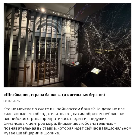
«Швейцария, страна банков» (и кисельных берегов)
08.07.2026
Кто не мечтает о счете в швейцарском банке? Но даже не все
счастливые его обладатели знают, каким образом небольшая
альпийская страна превратилась в один из ведущих
финансовых центров мира. Вниманию любознательных –
познавательная выставка, которая идет сейчас в Национальном
музее Швейцарии в Цюрихе.