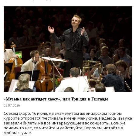
«Музыка как антидот хаосу», или Три дня в Гштааде
03.07.2026
Совсем скоро, 16 июля, на знаменитом швейцарском горном
курорте откроется Фестиваль имени Менухина. Надеюсь, вы уже
заказали билеты на все интересующие вас концерты. Если же
почему-то нет, то читайте и действуйте! Впрочем, читайте в
любом случае.