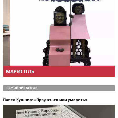
Назад
Вперёд
МАРИСОЛЬ
САМОЕ ЧИТАЕМОЕ
Павел Кушнир: «Продаться или умереть»