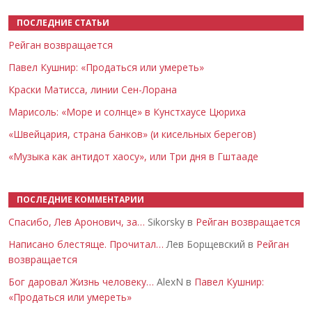
ПОСЛЕДНИЕ СТАТЬИ
Рейган возвращается
Павел Кушнир: «Продаться или умереть»
Краски Матисса, линии Сен-Лорана
Марисоль: «Море и солнце» в Кунстхаусе Цюриха
«Швейцария, страна банков» (и кисельных берегов)
«Музыка как антидот хаосу», или Три дня в Гштааде
ПОСЛЕДНИЕ КОММЕНТАРИИ
Спасибо, Лев Аронович, за…
Sikorsky в
Рейган возвращается
Написано блестяще. Прочитал…
Лев Борщевский в
Рейган
возвращается
Бог даровал Жизнь человеку…
AlexN в
Павел Кушнир:
«Продаться или умереть»