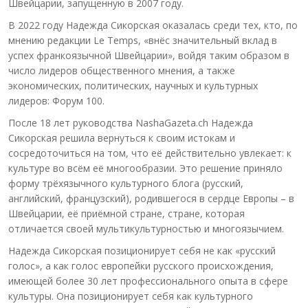
Швейцарии, запущенную в 2007 году.
В 2022 году Надежда Сикорская оказалась среди тех, кто, по
мнению редакции Le Temps, «внёс значительный вклад в
успех франкоязычной Швейцарии», войдя таким образом в
число лидеров общественного мнения, а также
экономических, политических, научных и культурных
лидеров: Форум 100.
После 18 лет руководства NashaGazeta.ch Надежда
Сикорская решила вернуться к своим истокам и
сосредоточиться на том, что её действительно увлекает: к
культуре во всём её многообразии. Это решение приняло
форму трёхязычного культурного блога (русский,
английский, французский), родившегося в сердце Европы – в
Швейцарии, её приёмной стране, стране, которая
отличается своей мультикультурностью и многоязычием.
Надежда Сикорская позиционирует себя не как «русский
голос», а как голос европейки русского происхождения,
имеющей более 30 лет профессионального опыта в сфере
культуры. Она позиционирует себя как культурного