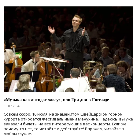
«Музыка как антидот хаосу», или Три дня в Гштааде
03.07.2026
Совсем скоро, 16 июля, на знаменитом швейцарском горном
курорте откроется Фестиваль имени Менухина. Надеюсь, вы уже
заказали билеты на все интересующие вас концерты. Если же
почему-то нет, то читайте и действуйте! Впрочем, читайте в
любом случае.