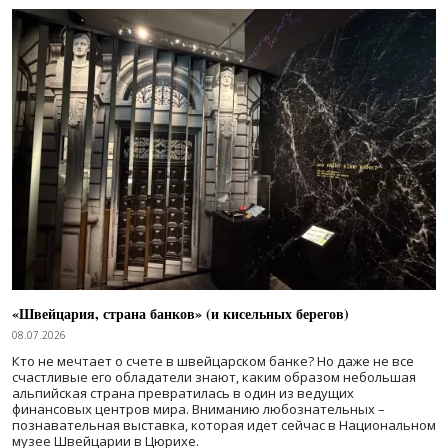
«Швейцария, страна банков» (и кисельных берегов)
08.07.2026
Кто не мечтает о счете в швейцарском банке? Но даже не все
счастливые его обладатели знают, каким образом небольшая
альпийская страна превратилась в один из ведущих
финансовых центров мира. Вниманию любознательных –
познавательная выставка, которая идет сейчас в Национальном
музее Швейцарии в Цюрихе.