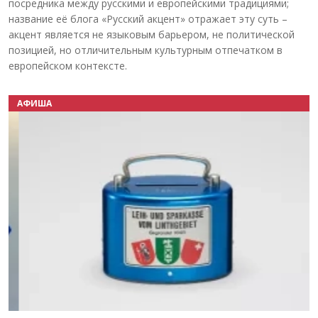
посредника между русскими и европейскими традициями;
название её блога «Русский акцент» отражает эту суть –
акцент является не языковым барьером, не политической
позицией, но отличительным культурным отпечатком в
европейском контексте.
АФИША
Назад
Вперёд