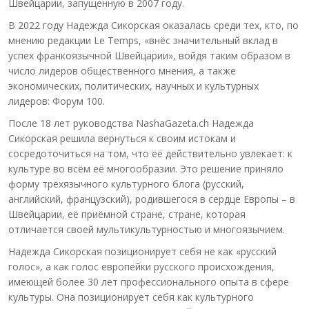
Швейцарии, запущенную в 2007 году.
В 2022 году Надежда Сикорская оказалась среди тех, кто, по
мнению редакции Le Temps, «внёс значительный вклад в
успех франкоязычной Швейцарии», войдя таким образом в
число лидеров общественного мнения, а также
экономических, политических, научных и культурных
лидеров: Форум 100.
После 18 лет руководства NashaGazeta.ch Надежда
Сикорская решила вернуться к своим истокам и
сосредоточиться на том, что её действительно увлекает: к
культуре во всём её многообразии. Это решение приняло
форму трёхязычного культурного блога (русский,
английский, французский), родившегося в сердце Европы – в
Швейцарии, её приёмной стране, стране, которая
отличается своей мультикультурностью и многоязычием.
Надежда Сикорская позиционирует себя не как «русский
голос», а как голос европейки русского происхождения,
имеющей более 30 лет профессионального опыта в сфере
культуры. Она позиционирует себя как культурного