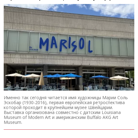
Именно так сегодня читается имя художницы Марии Соль
Эскобар (1930-2016), первая европейская ретроспектива
которой проходит в крупнейшем музее Швейцарии.
Выставка организована совместно с датским Louisiana
Museum of Modern Art и американским Buffalo AKG Art
Museum.