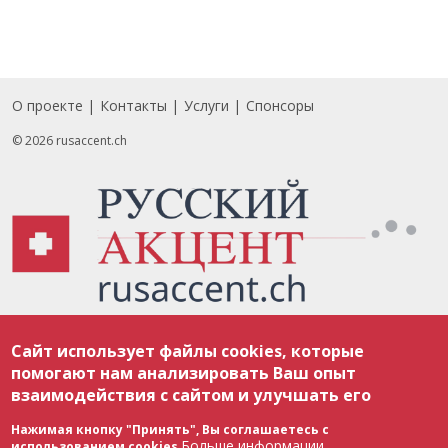
О проекте
Контакты
Услуги
Спонсоры
Footer
© 2026 rusaccent.ch
Все материалы, размещенные на веб-сайте rusaccent.ch, охраняются в
Сайт использует файлы cookies, которые
соответствии с законодательством Швейцарии об авторском праве и
международными соглашениями. Полное или частичное использование
помогают нам анализировать Ваш опыт
материалов возможно только с разрешения редакции. В случае полного
взаимодействия с сайтом и улучшать его
или частичного воспроизведения материалов сайта rusaccent.ch,
ОБЯЗАТЕЛЬНА АКТИВНАЯ ГИПЕРССЫЛКА на конкретный заимствованный
текст. Фотоизображения, размещенные редакцией rusaccent.ch, являются
Нажимая кнопку "Принять", Вы соглашаетесь с
ее исключительной собственностью. Полное или частичное
Больше информации
использованием cookies