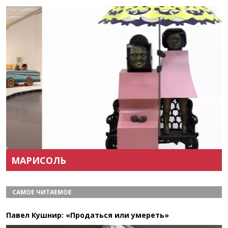
Назад
Вперёд
МАРИСОЛЬ
САМОЕ ЧИТАЕМОЕ
Павел Кушнир: «Продаться или умереть»