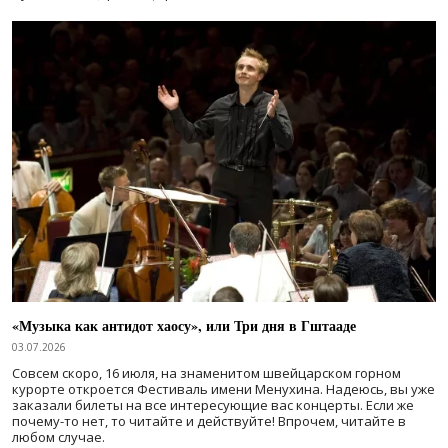
«Музыка как антидот хаосу», или Три дня в Гштааде
03.07.2026
Совсем скоро, 16 июля, на знаменитом швейцарском горном
курорте откроется Фестиваль имени Менухина. Надеюсь, вы уже
заказали билеты на все интересующие вас концерты. Если же
почему-то нет, то читайте и действуйте! Впрочем, читайте в
любом случае.