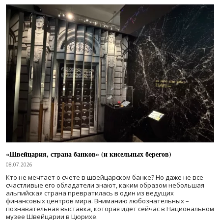
«Швейцария, страна банков» (и кисельных берегов)
08.07.2026
Кто не мечтает о счете в швейцарском банке? Но даже не все
счастливые его обладатели знают, каким образом небольшая
альпийская страна превратилась в один из ведущих
финансовых центров мира. Вниманию любознательных –
познавательная выставка, которая идет сейчас в Национальном
музее Швейцарии в Цюрихе.