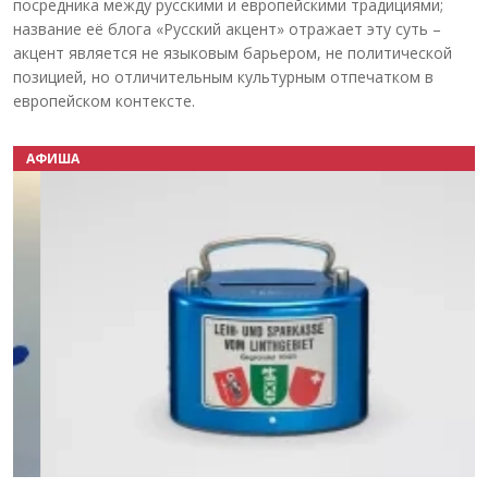
посредника между русскими и европейскими традициями;
название её блога «Русский акцент» отражает эту суть –
акцент является не языковым барьером, не политической
позицией, но отличительным культурным отпечатком в
европейском контексте.
АФИША
Назад
Вперёд