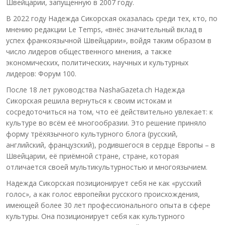
Швейцарии, запущенную в 2007 году.
В 2022 году Надежда Сикорская оказалась среди тех, кто, по
мнению редакции Le Temps, «внёс значительный вклад в
успех франкоязычной Швейцарии», войдя таким образом в
число лидеров общественного мнения, а также
экономических, политических, научных и культурных
лидеров: Форум 100.
После 18 лет руководства NashaGazeta.ch Надежда
Сикорская решила вернуться к своим истокам и
сосредоточиться на том, что её действительно увлекает: к
культуре во всём её многообразии. Это решение приняло
форму трёхязычного культурного блога (русский,
английский, французский), родившегося в сердце Европы – в
Швейцарии, её приёмной стране, стране, которая
отличается своей мультикультурностью и многоязычием.
Надежда Сикорская позиционирует себя не как «русский
голос», а как голос европейки русского происхождения,
имеющей более 30 лет профессионального опыта в сфере
культуры. Она позиционирует себя как культурного