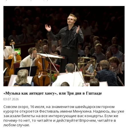
«Музыка как антидот хаосу», или Три дня в Гштааде
03.07.2026
Совсем скоро, 16 июля, на знаменитом швейцарском горном
курорте откроется Фестиваль имени Менухина. Надеюсь, вы уже
заказали билеты на все интересующие вас концерты. Если же
почему-то нет, то читайте и действуйте! Впрочем, читайте в
любом случае.