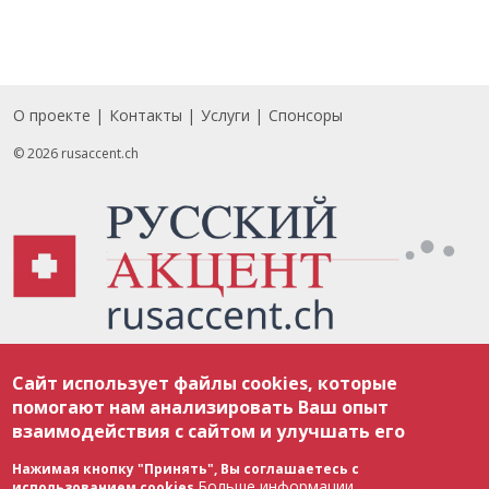
О проекте
Контакты
Услуги
Спонсоры
Footer
© 2026 rusaccent.ch
Все материалы, размещенные на веб-сайте rusaccent.ch, охраняются в
Сайт использует файлы cookies, которые
соответствии с законодательством Швейцарии об авторском праве и
международными соглашениями. Полное или частичное использование
помогают нам анализировать Ваш опыт
материалов возможно только с разрешения редакции. В случае полного
взаимодействия с сайтом и улучшать его
или частичного воспроизведения материалов сайта rusaccent.ch,
ОБЯЗАТЕЛЬНА АКТИВНАЯ ГИПЕРССЫЛКА на конкретный заимствованный
текст. Фотоизображения, размещенные редакцией rusaccent.ch, являются
Нажимая кнопку "Принять", Вы соглашаетесь с
ее исключительной собственностью. Полное или частичное
Больше информации
использованием cookies