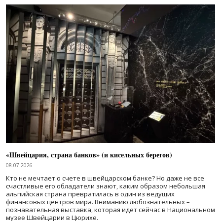
«Швейцария, страна банков» (и кисельных берегов)
08.07.2026
Кто не мечтает о счете в швейцарском банке? Но даже не все
счастливые его обладатели знают, каким образом небольшая
альпийская страна превратилась в один из ведущих
финансовых центров мира. Вниманию любознательных –
познавательная выставка, которая идет сейчас в Национальном
музее Швейцарии в Цюрихе.