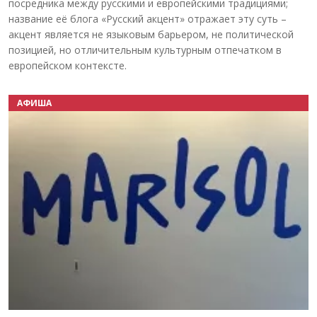
посредника между русскими и европейскими традициями;
название её блога «Русский акцент» отражает эту суть –
акцент является не языковым барьером, не политической
позицией, но отличительным культурным отпечатком в
европейском контексте.
АФИША
Назад
Вперёд