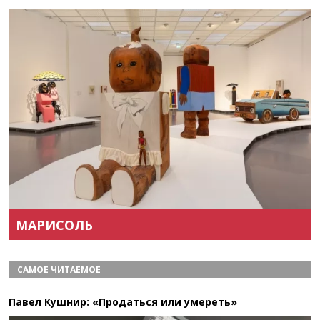
Назад
Вперёд
МАРИСОЛЬ
САМОЕ ЧИТАЕМОЕ
Павел Кушнир: «Продаться или умереть»