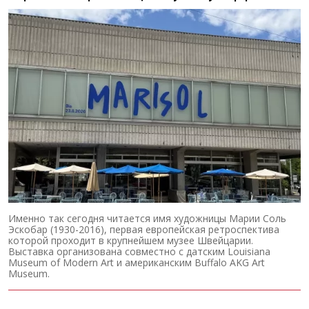
Именно так сегодня читается имя художницы Марии Соль
Эскобар (1930-2016), первая европейская ретроспектива
которой проходит в крупнейшем музее Швейцарии.
Выставка организована совместно с датским Louisiana
Museum of Modern Art и американским Buffalo AKG Art
Museum.