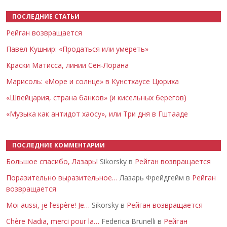
ПОСЛЕДНИЕ СТАТЬИ
Рейган возвращается
Павел Кушнир: «Продаться или умереть»
Краски Матисса, линии Сен-Лорана
Марисоль: «Море и солнце» в Кунстхаусе Цюриха
«Швейцария, страна банков» (и кисельных берегов)
«Музыка как антидот хаосу», или Три дня в Гштааде
ПОСЛЕДНИЕ КОММЕНТАРИИ
Большое спасибо, Лазарь!
Sikorsky в
Рейган возвращается
Поразительно выразительное…
Лазарь Фрейдгейм в
Рейган
возвращается
Moi aussi, je l’espère! Je…
Sikorsky в
Рейган возвращается
Chère Nadia, merci pour la…
Federica Brunelli в
Рейган