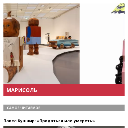
Назад
Вперёд
МАРИСОЛЬ
САМОЕ ЧИТАЕМОЕ
Павел Кушнир: «Продаться или умереть»