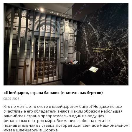
«Швейцария, страна банков» (и кисельных берегов)
08.07.2026
Кто не мечтает о счете в швейцарском банке? Но даже не все
счастливые его обладатели знают, каким образом небольшая
альпийская страна превратилась в один из ведущих
финансовых центров мира. Вниманию любознательных –
познавательная выставка, которая идет сейчас в Национальном
музее Швейцарии в Цюрихе.