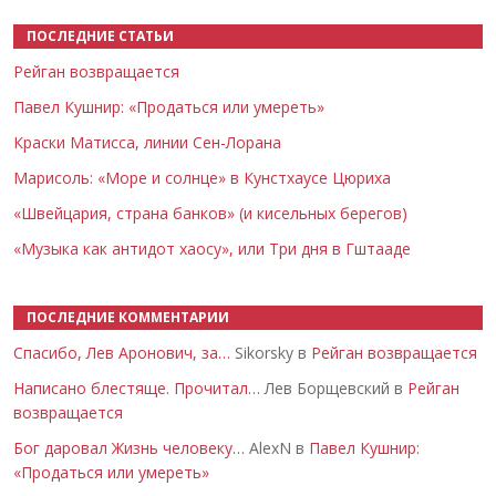
ПОСЛЕДНИЕ СТАТЬИ
Рейган возвращается
Павел Кушнир: «Продаться или умереть»
Краски Матисса, линии Сен-Лорана
Марисоль: «Море и солнце» в Кунстхаусе Цюриха
«Швейцария, страна банков» (и кисельных берегов)
«Музыка как антидот хаосу», или Три дня в Гштааде
ПОСЛЕДНИЕ КОММЕНТАРИИ
Спасибо, Лев Аронович, за…
Sikorsky в
Рейган возвращается
Написано блестяще. Прочитал…
Лев Борщевский в
Рейган
возвращается
Бог даровал Жизнь человеку…
AlexN в
Павел Кушнир:
«Продаться или умереть»