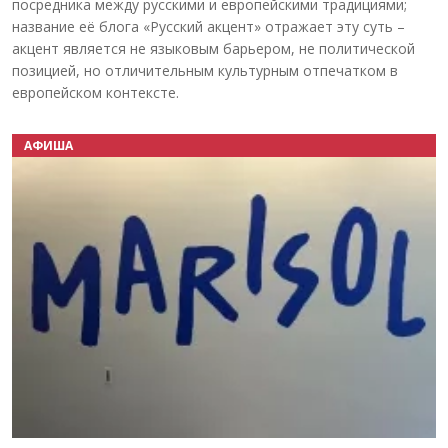
посредника между русскими и европейскими традициями;
название её блога «Русский акцент» отражает эту суть –
акцент является не языковым барьером, не политической
позицией, но отличительным культурным отпечатком в
европейском контексте.
АФИША
Назад
Вперёд