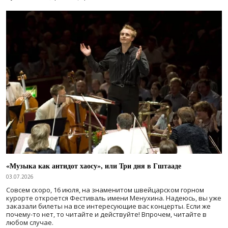
«Музыка как антидот хаосу», или Три дня в Гштааде
03.07.2026
Совсем скоро, 16 июля, на знаменитом швейцарском горном
курорте откроется Фестиваль имени Менухина. Надеюсь, вы уже
заказали билеты на все интересующие вас концерты. Если же
почему-то нет, то читайте и действуйте! Впрочем, читайте в
любом случае.