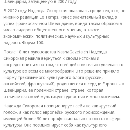
Швейцарии, запущенную в 2007 году.
В 2022 году Надежда Сикорская оказалась среди тех, кто, по
мнению редакции Le Temps, «внёс значительный вклад в
успех франкоязычной Швейцарии», войдя таким образом в
число лидеров общественного мнения, а также
экономических, политических, научных и культурных
лидеров: Форум 100.
После 18 лет руководства NashaGazeta.ch Надежда
Сикорская решила вернуться к своим истокам и
сосредоточиться на том, что её действительно увлекает: к
культуре во всём её многообразии. Это решение приняло
форму трёхязычного культурного блога (русский,
английский, французский), родившегося в сердце Европы – в
Швейцарии, её приёмной стране, стране, которая
отличается своей мультикультурностью и многоязычием.
Надежда Сикорская позиционирует себя не как «русский
голос», а как голос европейки русского происхождения,
имеющей более 30 лет профессионального опыта в сфере
культуры. Она позиционирует себя как культурного