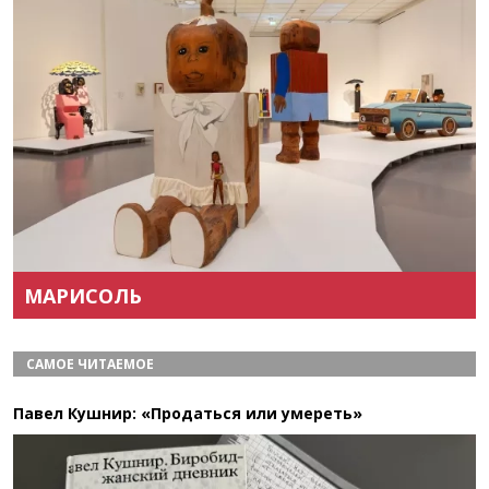
Назад
Вперёд
МАРИСОЛЬ
САМОЕ ЧИТАЕМОЕ
Павел Кушнир: «Продаться или умереть»