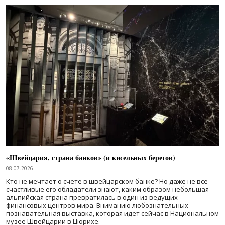
«Швейцария, страна банков» (и кисельных берегов)
08.07.2026
Кто не мечтает о счете в швейцарском банке? Но даже не все
счастливые его обладатели знают, каким образом небольшая
альпийская страна превратилась в один из ведущих
финансовых центров мира. Вниманию любознательных –
познавательная выставка, которая идет сейчас в Национальном
музее Швейцарии в Цюрихе.