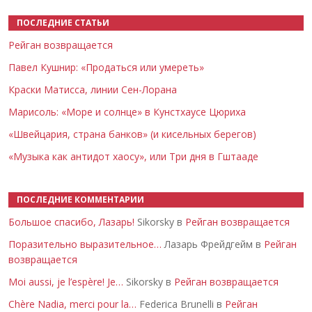
ПОСЛЕДНИЕ СТАТЬИ
Рейган возвращается
Павел Кушнир: «Продаться или умереть»
Краски Матисса, линии Сен-Лорана
Марисоль: «Море и солнце» в Кунстхаусе Цюриха
«Швейцария, страна банков» (и кисельных берегов)
«Музыка как антидот хаосу», или Три дня в Гштааде
ПОСЛЕДНИЕ КОММЕНТАРИИ
Большое спасибо, Лазарь!
Sikorsky в
Рейган возвращается
Поразительно выразительное…
Лазарь Фрейдгейм в
Рейган
возвращается
Moi aussi, je l’espère! Je…
Sikorsky в
Рейган возвращается
Chère Nadia, merci pour la…
Federica Brunelli в
Рейган