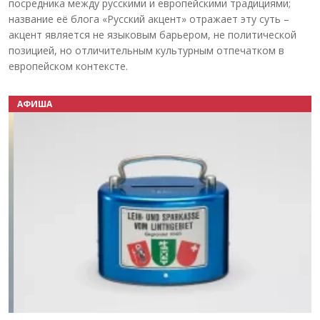
посредника между русскими и европейскими традициями;
название её блога «Русский акцент» отражает эту суть –
акцент является не языковым барьером, не политической
позицией, но отличительным культурным отпечатком в
европейском контексте.
АФИША
Назад
Вперёд