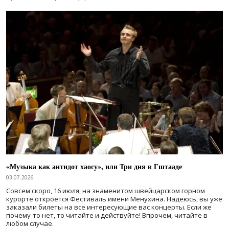
«Музыка как антидот хаосу», или Три дня в Гштааде
03.07.2026
Совсем скоро, 16 июля, на знаменитом швейцарском горном
курорте откроется Фестиваль имени Менухина. Надеюсь, вы уже
заказали билеты на все интересующие вас концерты. Если же
почему-то нет, то читайте и действуйте! Впрочем, читайте в
любом случае.