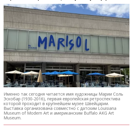
Именно так сегодня читается имя художницы Марии Соль
Эскобар (1930-2016), первая европейская ретроспектива
которой проходит в крупнейшем музее Швейцарии.
Выставка организована совместно с датским Louisiana
Museum of Modern Art и американским Buffalo AKG Art
Museum.