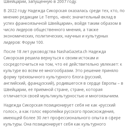
Швейцарии, запущенную в 2007 году.
В 2022 году Надежда Сикорская оказалась среди тех, кто, по
мнению редакции Le Temps, «внёс значительный вклад в
успех франкоязычной Швейцарии», войдя таким образом в
число лидеров общественного мнения, а также
экономических, политических, научных и культурных
лидеров: Форум 100.
После 18 лет руководства NashaGazeta.ch Надежда
Сикорская решила вернуться к своим истокам и
сосредоточиться на том, что её действительно увлекает: к
культуре во всём её многообразии. Это решение приняло
форму трёхязычного культурного блога (русский,
английский, французский), родившегося в сердце Европы – в
Швейцарии, её приёмной стране, стране, которая
отличается своей мультикультурностью и многоязычием.
Надежда Сикорская позиционирует себя не как «русский
голос», а как голос европейки русского происхождения,
имеющей более 30 лет профессионального опыта в сфере
культуры. Она позиционирует себя как культурного