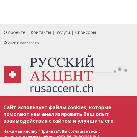
О проекте
Контакты
Услуги
Спонсоры
Footer
© 2026 rusaccent.ch
Все материалы, размещенные на веб-сайте rusaccent.ch, охраняются в
Сайт использует файлы cookies, которые
соответствии с законодательством Швейцарии об авторском праве и
международными соглашениями. Полное или частичное использование
помогают нам анализировать Ваш опыт
материалов возможно только с разрешения редакции. В случае полного
взаимодействия с сайтом и улучшать его
или частичного воспроизведения материалов сайта rusaccent.ch,
ОБЯЗАТЕЛЬНА АКТИВНАЯ ГИПЕРССЫЛКА на конкретный заимствованный
текст. Фотоизображения, размещенные редакцией rusaccent.ch, являются
Нажимая кнопку "Принять", Вы соглашаетесь с
ее исключительной собственностью. Полное или частичное
Больше информации
использованием cookies