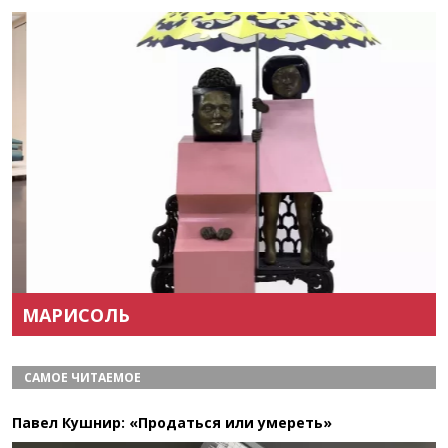
Назад
Вперёд
МАРИСОЛЬ
САМОЕ ЧИТАЕМОЕ
Павел Кушнир: «Продаться или умереть»