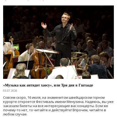
«Музыка как антидот хаосу», или Три дня в Гштааде
03.07.2026
Совсем скоро, 16 июля, на знаменитом швейцарском горном
курорте откроется Фестиваль имени Менухина. Надеюсь, вы уже
заказали билеты на все интересующие вас концерты. Если же
почему-то нет, то читайте и действуйте! Впрочем, читайте в
любом случае.