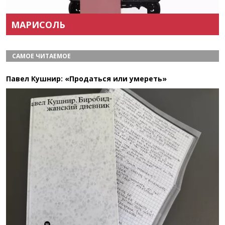
Назад
Вперёд
МАРИСОЛЬ
САМОЕ ЧИТАЕМОЕ
Павел Кушнир: «Продаться или умереть»