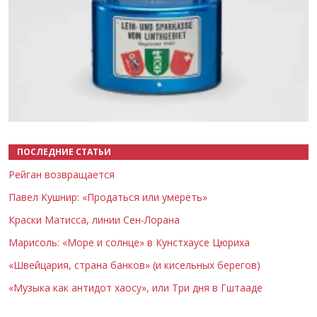
Назад
Вперёд
ПОСЛЕДНИЕ СТАТЬИ
Рейган возвращается
Павел Кушнир: «Продаться или умереть»
Краски Матисса, линии Сен-Лорана
Марисоль: «Море и солнце» в Кунстхаусе Цюриха
«Швейцария, страна банков» (и кисельных берегов)
«Музыка как антидот хаосу», или Три дня в Гштааде