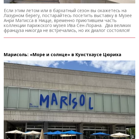
Если этим летом или в бархатный сезон вы окажетесь на
Лазурном берегу, постарайтесь посетить выставку в Музее
Анри Матисса в Ницце, временно приютившем часть
коллекции парижского музея Ива Сен-Лорана. Два великих
француза никогда не встречались, но их диалог состоялся!
Марисоль: «Море и солнце» в Кунстхаусе Цюриха