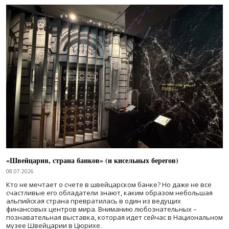
«Швейцария, страна банков» (и кисельных берегов)
08.07.2026
Кто не мечтает о счете в швейцарском банке? Но даже не все
счастливые его обладатели знают, каким образом небольшая
альпийская страна превратилась в один из ведущих
финансовых центров мира. Вниманию любознательных –
познавательная выставка, которая идет сейчас в Национальном
музее Швейцарии в Цюрихе.