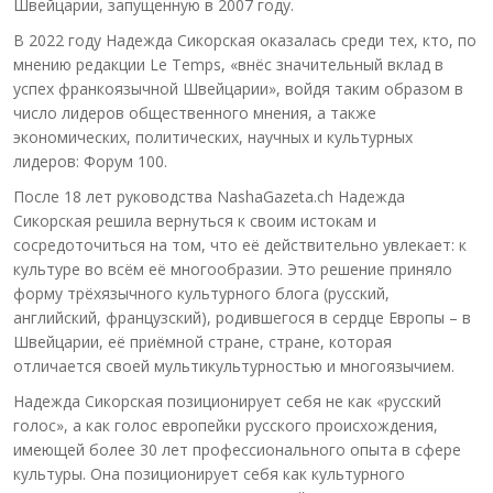
Швейцарии, запущенную в 2007 году.
В 2022 году Надежда Сикорская оказалась среди тех, кто, по
мнению редакции Le Temps, «внёс значительный вклад в
успех франкоязычной Швейцарии», войдя таким образом в
число лидеров общественного мнения, а также
экономических, политических, научных и культурных
лидеров: Форум 100.
После 18 лет руководства NashaGazeta.ch Надежда
Сикорская решила вернуться к своим истокам и
сосредоточиться на том, что её действительно увлекает: к
культуре во всём её многообразии. Это решение приняло
форму трёхязычного культурного блога (русский,
английский, французский), родившегося в сердце Европы – в
Швейцарии, её приёмной стране, стране, которая
отличается своей мультикультурностью и многоязычием.
Надежда Сикорская позиционирует себя не как «русский
голос», а как голос европейки русского происхождения,
имеющей более 30 лет профессионального опыта в сфере
культуры. Она позиционирует себя как культурного