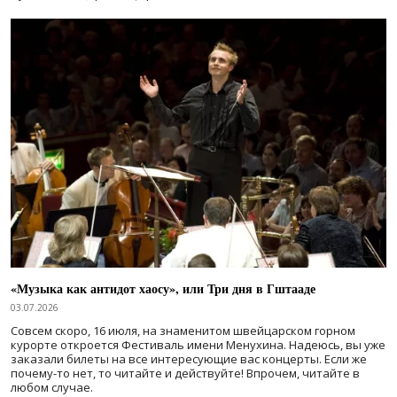
«Музыка как антидот хаосу», или Три дня в Гштааде
03.07.2026
Совсем скоро, 16 июля, на знаменитом швейцарском горном
курорте откроется Фестиваль имени Менухина. Надеюсь, вы уже
заказали билеты на все интересующие вас концерты. Если же
почему-то нет, то читайте и действуйте! Впрочем, читайте в
любом случае.