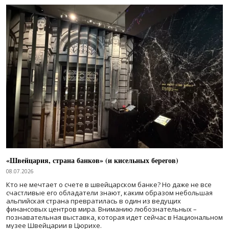
«Швейцария, страна банков» (и кисельных берегов)
08.07.2026
Кто не мечтает о счете в швейцарском банке? Но даже не все
счастливые его обладатели знают, каким образом небольшая
альпийская страна превратилась в один из ведущих
финансовых центров мира. Вниманию любознательных –
познавательная выставка, которая идет сейчас в Национальном
музее Швейцарии в Цюрихе.