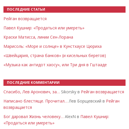
ПОСЛЕДНИЕ СТАТЬИ
Рейган возвращается
Павел Кушнир: «Продаться или умереть»
Краски Матисса, линии Сен-Лорана
Марисоль: «Море и солнце» в Кунстхаусе Цюриха
«Швейцария, страна банков» (и кисельных берегов)
«Музыка как антидот хаосу», или Три дня в Гштааде
ПОСЛЕДНИЕ КОММЕНТАРИИ
Спасибо, Лев Аронович, за…
Sikorsky в
Рейган возвращается
Написано блестяще. Прочитал…
Лев Борщевский в
Рейган
возвращается
Бог даровал Жизнь человеку…
AlexN в
Павел Кушнир:
«Продаться или умереть»