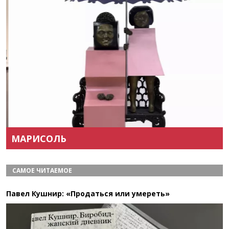
Назад
Вперёд
МАРИСОЛЬ
САМОЕ ЧИТАЕМОЕ
Павел Кушнир: «Продаться или умереть»