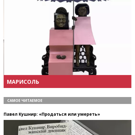
Назад
Вперёд
МАРИСОЛЬ
САМОЕ ЧИТАЕМОЕ
Павел Кушнир: «Продаться или умереть»