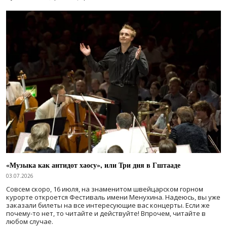
«Музыка как антидот хаосу», или Три дня в Гштааде
03.07.2026
Совсем скоро, 16 июля, на знаменитом швейцарском горном
курорте откроется Фестиваль имени Менухина. Надеюсь, вы уже
заказали билеты на все интересующие вас концерты. Если же
почему-то нет, то читайте и действуйте! Впрочем, читайте в
любом случае.