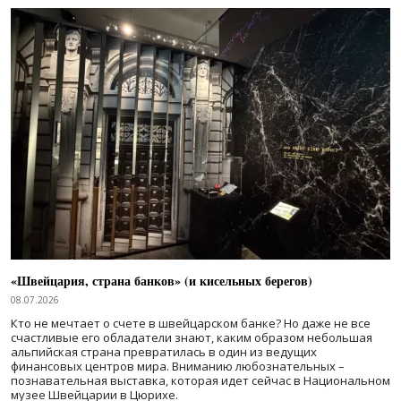
«Швейцария, страна банков» (и кисельных берегов)
08.07.2026
Кто не мечтает о счете в швейцарском банке? Но даже не все
счастливые его обладатели знают, каким образом небольшая
альпийская страна превратилась в один из ведущих
финансовых центров мира. Вниманию любознательных –
познавательная выставка, которая идет сейчас в Национальном
музее Швейцарии в Цюрихе.