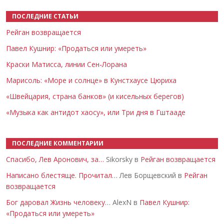
ПОСЛЕДНИЕ СТАТЬИ
Рейган возвращается
Павел Кушнир: «Продаться или умереть»
Краски Матисса, линии Сен-Лорана
Марисоль: «Море и солнце» в Кунстхаусе Цюриха
«Швейцария, страна банков» (и кисельных берегов)
«Музыка как антидот хаосу», или Три дня в Гштааде
ПОСЛЕДНИЕ КОММЕНТАРИИ
Спасибо, Лев Аронович, за…
Sikorsky в
Рейган возвращается
Написано блестяще. Прочитал…
Лев Борщевский в
Рейган
возвращается
Бог даровал Жизнь человеку…
AlexN в
Павел Кушнир:
«Продаться или умереть»