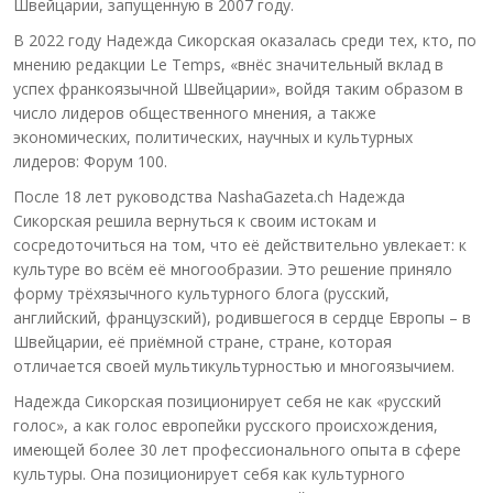
Швейцарии, запущенную в 2007 году.
В 2022 году Надежда Сикорская оказалась среди тех, кто, по
мнению редакции Le Temps, «внёс значительный вклад в
успех франкоязычной Швейцарии», войдя таким образом в
число лидеров общественного мнения, а также
экономических, политических, научных и культурных
лидеров: Форум 100.
После 18 лет руководства NashaGazeta.ch Надежда
Сикорская решила вернуться к своим истокам и
сосредоточиться на том, что её действительно увлекает: к
культуре во всём её многообразии. Это решение приняло
форму трёхязычного культурного блога (русский,
английский, французский), родившегося в сердце Европы – в
Швейцарии, её приёмной стране, стране, которая
отличается своей мультикультурностью и многоязычием.
Надежда Сикорская позиционирует себя не как «русский
голос», а как голос европейки русского происхождения,
имеющей более 30 лет профессионального опыта в сфере
культуры. Она позиционирует себя как культурного