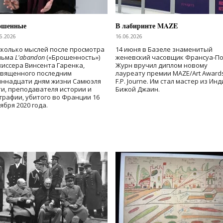
ошенные
В лабиринте MAZE
6.2026
16.06.2026
колько мыслей после просмотра
14 июня в Базеле знаменитый
льма
L'abandon
(«Брошенность»)
женевский часовщик Франсуа-П
иссера Винсента Гаренка,
Журн вручил диплом новому
священного последним
лауреату премии MAZE/Art Award
иннадцати дням жизни Самюэля
F.P. Journe. Им стал мастер из Ин
и, преподавателя истории и
Бижой Джаин.
графии, убитого во Франции 16
ября 2020 года.