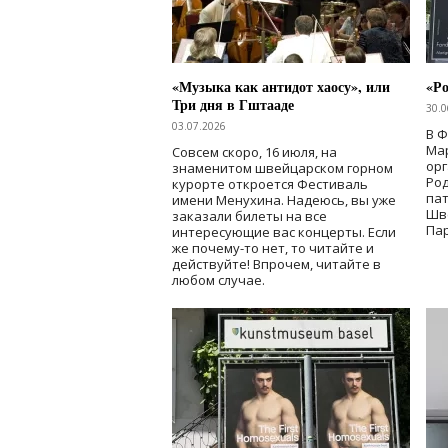
«Музыка как антидот хаосу», или
«Ро
Три дня в Гштааде
30.0
03.07.2026
В 
Мар
Совсем скоро, 16 июля, на
ор
знаменитом швейцарском горном
Ро
курорте откроется Фестиваль
па
имени Менухина. Надеюсь, вы уже
Шв
заказали билеты на все
Пар
интересующие вас концерты. Если
же почему-то нет, то читайте и
действуйте! Впрочем, читайте в
любом случае.