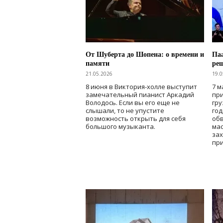
От Шуберта до Шопена: о времени и
Паа
памяти
ре
21.05.2026
19.0
8 июня в Виктория-холле выступит
7 м
замечательный пианист Аркадий
при
Володось. Если вы его еще не
гру
слышали, то не упустите
го
возможность открыть для себя
об
большого музыканта.
мас
зах
при