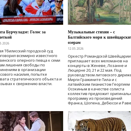
та Бурчуладзе: Голос за
Музыкальные стихии – с
шеткой
Балтийского моря к швейцарски
озерам
5.2026
12.05.2026
ая Тбилисский городской суд
говорил всемирно известного
Оркестр Романдской Швейцарии
зинского оперного певца к семи
приглашает всех меломанов на
дам лишения свободы
по
концерты в Женеве, Лозанне и
винениям в организации
Люцерне 20, 21 и 22 мая. Под
сового насилия, попытке
руководством литовского дириж
вата стратегического объекта и
Мирги Гражините-Тила и с
зывах к свержению власти
.
латвийским пианистом Георгием
Осокиным в качестве солиста
коллектив предложит оригиналь
программу из произведений
Франка, Шопена, Дебюсси и Раве