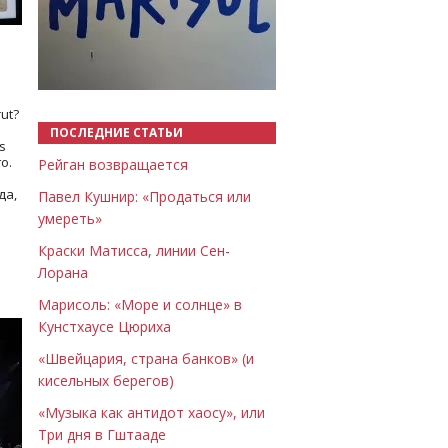
Назад
Вперёд
ut?
ПОСЛЕДНИЕ СТАТЬИ
s
о.
Рейган возвращается
да,
Павел Кушнир: «Продаться или
умереть»
Краски Матисса, линии Сен-
Лорана
Марисоль: «Море и солнце» в
Кунстхаусе Цюриха
«Швейцария, страна банков» (и
кисельных берегов)
«Музыка как антидот хаосу», или
Три дня в Гштааде