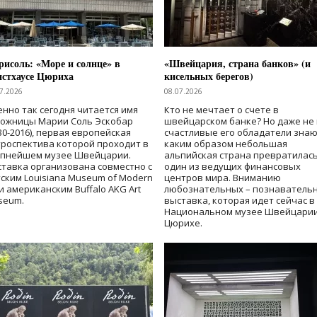
исоль: «Море и солнце» в
«Швейцария, страна банков» (и
нстхаусе Цюриха
кисельных берегов)
7.2026
08.07.2026
нно так сегодня читается имя
Кто не мечтает о счете в
дожницы Марии Соль Эскобар
швейцарском банке? Но даже не 
30-2016), первая европейская
счастливые его обладатели знаю
роспектива которой проходит в
каким образом небольшая
упнейшем музее Швейцарии.
альпийская страна превратилась
тавка организована совместно с
один из ведущих финансовых
ским Louisiana Museum of Modern
центров мира. Вниманию
 и американским Buffalo AKG Art
любознательных – познаватель
seum.
выставка, которая идет сейчас в
Национальном музее Швейцарии
Цюрихе.