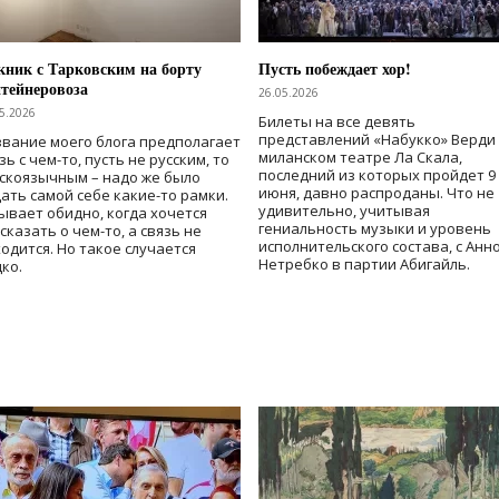
ник с Тарковским на борту
Пусть побеждает хор!
тейнеровоза
26.05.2026
5.2026
Билеты на все девять
представлений «Набукко» Верди
вание моего блога предполагает
миланском театре Ла Скала,
зь с чем-то, пусть не русским, то
последний из которых пройдет 9
скоязычным – надо же было
июня, давно распроданы. Что не
ать самой себе какие-то рамки.
удивительно, учитывая
ывает обидно, когда хочется
гениальность музыки и уровень
сказать о чем-то, а связь не
исполнительского состава, с Анн
одится. Но такое случается
Нетребко в партии Абигайль.
ко.