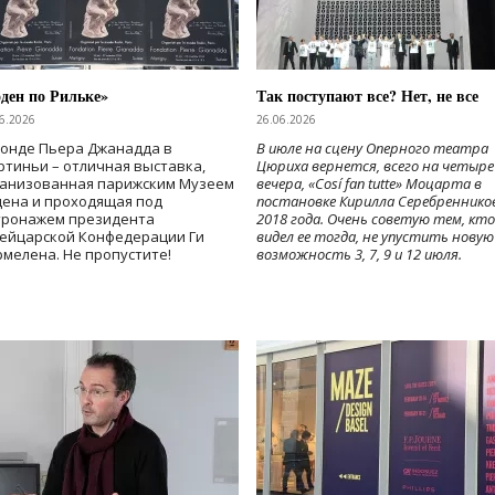
ден по Рильке»
Так поступают все? Нет, не все
6.2026
26.06.2026
Фонде Пьера Джанадда в
В июле на сцену Оперного театра
тиньи – отличная выставка,
Цюриха вернется, всего на четыре
ганизованная парижским Музеем
вечера, «Cosí fan tutte» Моцарта в
дена и проходящая под
постановке Кирилла Серебреннико
тронажем президента
2018 года. Очень советую тем, кто
ейцарской Конфедерации Ги
видел ее тогда, не упустить новую
мелена. Не пропустите!
возможность 3, 7, 9 и 12 июля.