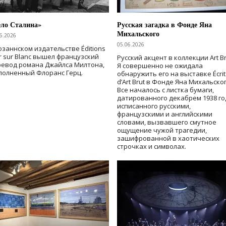
ело Сталина»
Русская загадка в Фонде Яна
Михальского
6.2026
05.06.2026
озаннском издательстве Éditions
r sur Blanc вышел французский
Русский акцент в коллекции Art Br
ревод романа Джайлса Милтона,
Я совершенно не ожидала
полненный Флоранс Герц.
обнаружить его на выставке Écrit
d’Art Brut в Фонде Яна Михальског
Все началось с листка бумаги,
датированного декабрем 1938 го
исписанного русскими,
французскими и английскими
словами, вызвавшего смутное
ощущение чужой трагедии,
зашифрованной в хаотических
строчках и символах.