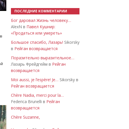
ПОСЛЕДНИЕ КОММЕНТАРИИ
Бог даровал Жизнь человеку…
AlexN в
Павел Кушнир:
«Продаться или умереть»
 в
Большое спасибо, Лазарь!
Sikorsky
в
Рейган возвращается
Поразительно выразительное…
ой
Лазарь Фрейдгейм в
Рейган
возвращается
Moi aussi, je l’espère! Je…
Sikorsky в
Рейган возвращается
Chère Nadia, merci pour la…
Federica Brunelli в
Рейган
возвращается
Chère Suzanne,