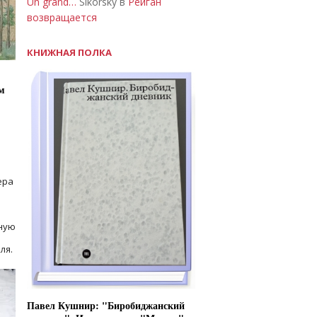
Un grand…
Sikorsky в
Рейган
возвращается
КНИЖНАЯ ПОЛКА
м
ера
ную
ля.
Павел Кушнир: "Биробиджанский