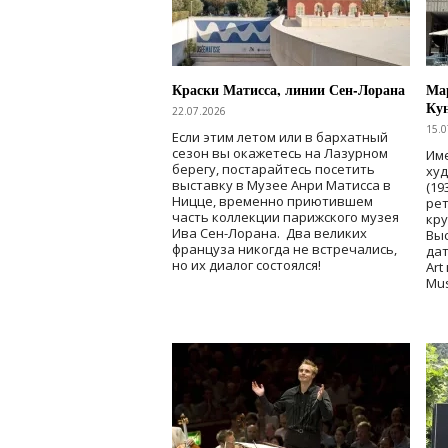
Краски Матисса, линии Сен-Лорана
Мар
Ку
22.07.2026
15.0
Если этим летом или в бархатный
сезон вы окажетесь на Лазурном
Име
берегу, постарайтесь посетить
ху
выставку в Музее Анри Матисса в
(19
Ницце, временно приютившем
рет
часть коллекции парижского музея
кр
Ива Сен-Лорана. Два великих
Выс
француза никогда не встречались,
дат
но их диалог состоялся!
Art
Mu