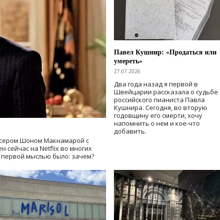
Павел Кушнир: «Продаться или
умереть»
27.07.2026
Два года назад я первой в
Швейцарии рассказала о судьбе
российского пианиста Павла
Кушнира. Сегодня, во вторую
годовщину его смерти, хочу
напомнить о нем и кое-что
добавить.
сером Шоном Макнамарой с
 сейчас на Netflix во многих
й первой мыслью было: зачем?