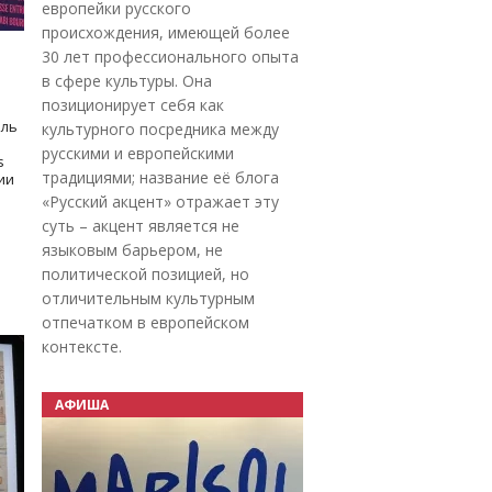
европейки русского
происхождения, имеющей более
30 лет профессионального опыта
в сфере культуры. Она
позиционирует себя как
оль
культурного посредника между
русскими и европейскими
s
традициями; название её блога
дии
«Русский акцент» отражает эту
суть – акцент является не
языковым барьером, не
политической позицией, но
отличительным культурным
отпечатком в европейском
контексте.
АФИША