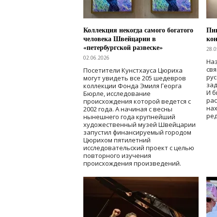
Коллекция некогда самого богатого
Пик
человека Швейцарии в
кон
«петербургской развеске»
28.0
02.06.2026
Наз
свя
Посетители Кунстхауса Цюриха
рус
могут увидеть все 205 шедевров
зад
коллекции Фонда Эмиля Георга
И б
Бюрле, исследование
рас
происхождения которой ведется с
нах
2002 года. А начиная с весны
ред
нынешнего года крупнейший
художественный музей Швейцарии
запустил финансируемый городом
Цюрихом пятилетний
исследовательский проект с целью
повторного изучения
происхождения произведений.