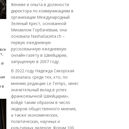
Женеве и опыта в должности
директора по коммуникациям в
организации Международный
Зелёный Крест, основанной
Михаилом Горбачёвым, она
основала NashaGazeta.ch –
первую ежедневную
русскоязычную ежедневную
все
т,
онлайн-газету в Швейцарии,
запущенную в 2007 году.
 в
В 2022 году Надежда Сикорская
ная
оказалась среди тех, кто, по
мнению редакции Le Temps, «внёс
 в
значительный вклад в успех
франкоязычной Швейцарии»,
войдя таким образом в число
лидеров общественного мнения,
а также экономических,
политических, научных и
культурных лидеров: Форум 100.