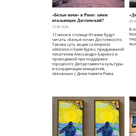
«Белые ночи» в Риме: зачем
«Д
итальянцам Достоевский?
09.0
12.06.2026
В л
Noi
17 июня в столице Италии будут
пе
читать «Белые ночи» Достоевского.
вы
Такова суть акции
La tempesta
silenziosa (
«
Тихая буря
»
)
, придуманной
писателем Алессандро Барикко и
проводимой при поддержке
городского Департамента культуры
и координации инициатив,
связанных с Днем памяти Рима.