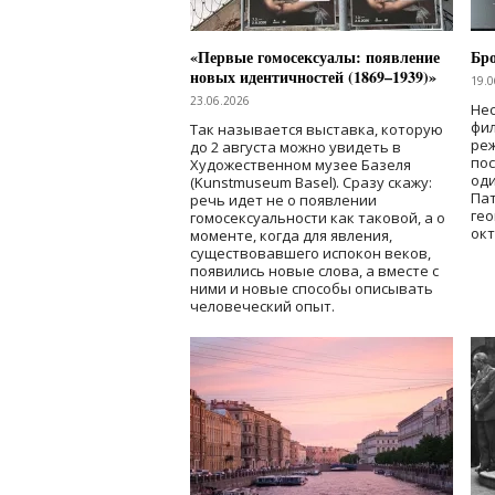
«Первые гомосексуалы: появление
Бр
новых идентичностей (1869–1939)»
19.0
23.06.2026
Нес
фи
Так называется выставка, которую
реж
до 2 августа можно увидеть в
по
Художественном музее Базеля
од
(Kunstmuseum Basel). Сразу скажу:
Пат
речь идет не о появлении
гео
гомосексуальности как таковой, а о
окт
моменте, когда для явления,
существовавшего испокон веков,
появились новые слова, а вместе с
ними и новые способы описывать
человеческий опыт.