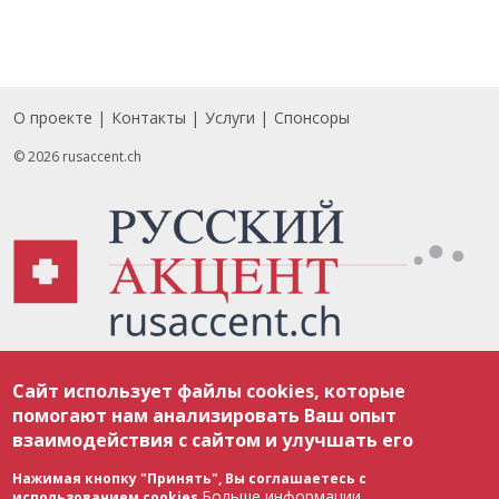
О проекте
Контакты
Услуги
Спонсоры
Footer
© 2026 rusaccent.ch
Все материалы, размещенные на веб-сайте rusaccent.ch, охраняются в
Сайт использует файлы cookies, которые
соответствии с законодательством Швейцарии об авторском праве и
международными соглашениями. Полное или частичное использование
помогают нам анализировать Ваш опыт
материалов возможно только с разрешения редакции. В случае полного
взаимодействия с сайтом и улучшать его
или частичного воспроизведения материалов сайта rusaccent.ch,
ОБЯЗАТЕЛЬНА АКТИВНАЯ ГИПЕРССЫЛКА на конкретный заимствованный
текст. Фотоизображения, размещенные редакцией rusaccent.ch, являются
Нажимая кнопку "Принять", Вы соглашаетесь с
ее исключительной собственностью. Полное или частичное
Больше информации
использованием cookies