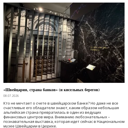
«Швейцария, страна банков» (и кисельных берегов)
08.07.2026
Кто не мечтает о счете в швейцарском банке? Но даже не все
счастливые его обладатели знают, каким образом небольшая
альпийская страна превратилась в один из ведущих
финансовых центров мира. Вниманию любознательных –
познавательная выставка, которая идет сейчас в Национальном
музее Швейцарии в Цюрихе.