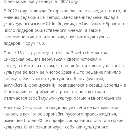
Швейцарии, запущенную в 2007 году.
В 2022 году Надежда Сикорская оказалась среди тех, кто, по
мнению редакции Le Temps, «внёс значительный вклад в
успех франкоязычной Швейцарии», войдя таким образом в
число лидеров общественного мнения, а также
экономических, политических, научных и культурных
лидеров: Форум 100.
После 18 лет руководства NashaGazeta.ch Надежда
Сикорская решила вернуться к своим истокам и
сосредоточиться на том, что её действительно увлекает: к
культуре во всём её многообразии. Это решение приняло
форму трёхязычного культурного блога (русский,
английский, французский), родившегося в сердце Европы – в
Швейцарии, её приёмной стране, стране, которая
отличается своей мультикультурностью и многоязычием.
Надежда Сикорская позиционирует себя не как «русский
голос», а как голос европейки русского происхождения,
имеющей более 30 лет профессионального опыта в сфере
культуры. Она позиционирует себя как культурного