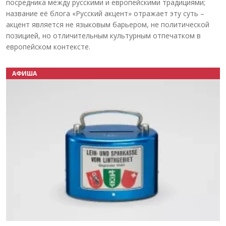
посредника между русскими и европейскими традициями;
название её блога «Русский акцент» отражает эту суть –
акцент является не языковым барьером, не политической
позицией, но отличительным культурным отпечатком в
европейском контексте.
АФИША
Назад
Вперёд