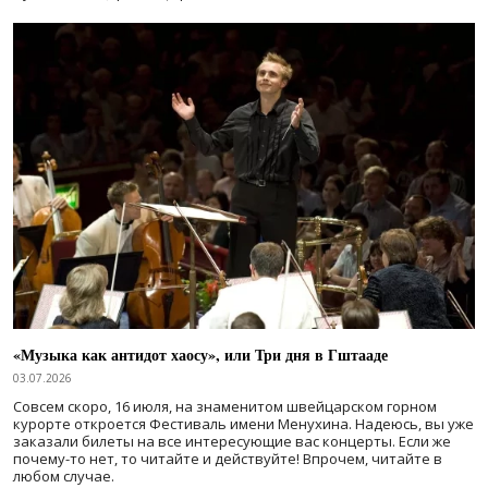
«Музыка как антидот хаосу», или Три дня в Гштааде
03.07.2026
Совсем скоро, 16 июля, на знаменитом швейцарском горном
курорте откроется Фестиваль имени Менухина. Надеюсь, вы уже
заказали билеты на все интересующие вас концерты. Если же
почему-то нет, то читайте и действуйте! Впрочем, читайте в
любом случае.