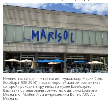
Именно так сегодня читается имя художницы Марии Соль
Эскобар (1930-2016), первая европейская ретроспектива
которой проходит в крупнейшем музее Швейцарии.
Выставка организована совместно с датским Louisiana
Museum of Modern Art и американским Buffalo AKG Art
Museum.