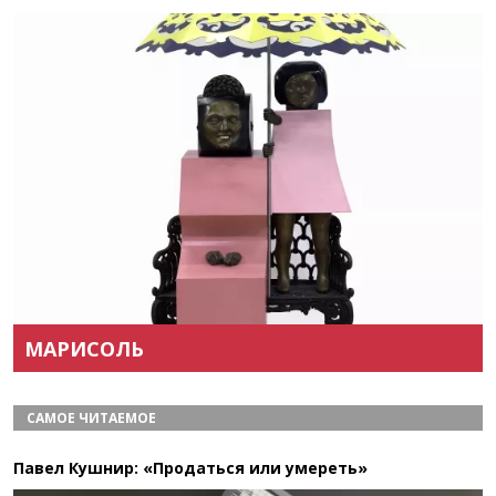
Назад
Вперёд
МАРИСОЛЬ
САМОЕ ЧИТАЕМОЕ
Павел Кушнир: «Продаться или умереть»