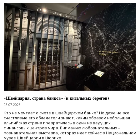
«Швейцария, страна банков» (и кисельных берегов)
08.07.2026
Кто не мечтает о счете в швейцарском банке? Но даже не все
счастливые его обладатели знают, каким образом небольшая
альпийская страна превратилась в один из ведущих
финансовых центров мира. Вниманию любознательных –
познавательная выставка, которая идет сейчас в Национальном
музее Швейцарии в Цюрихе.