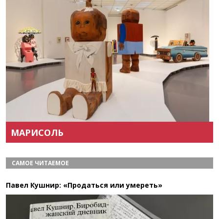
Назад
Вперёд
МАРИСОЛЬ
САМОЕ ЧИТАЕМОЕ
Павел Кушнир: «Продаться или умереть»