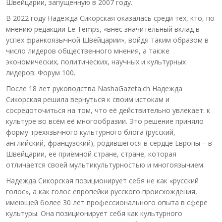
Швейцарии, запущенную в 2007 году.
В 2022 году Надежда Сикорская оказалась среди тех, кто, по
мнению редакции Le Temps, «внёс значительный вклад в
успех франкоязычной Швейцарии», войдя таким образом в
число лидеров общественного мнения, а также
экономических, политических, научных и культурных
лидеров: Форум 100.
После 18 лет руководства NashaGazeta.ch Надежда
Сикорская решила вернуться к своим истокам и
сосредоточиться на том, что её действительно увлекает: к
культуре во всём её многообразии. Это решение приняло
форму трёхязычного культурного блога (русский,
английский, французский), родившегося в сердце Европы – в
Швейцарии, её приёмной стране, стране, которая
отличается своей мультикультурностью и многоязычием.
Надежда Сикорская позиционирует себя не как «русский
голос», а как голос европейки русского происхождения,
имеющей более 30 лет профессионального опыта в сфере
культуры. Она позиционирует себя как культурного