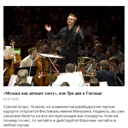
«Музыка как антидот хаосу», или Три дня в Гштааде
03.07.2026
Совсем скоро, 16 июля, на знаменитом швейцарском горном
курорте откроется Фестиваль имени Менухина. Надеюсь, вы уже
заказали билеты на все интересующие вас концерты. Если же
почему-то нет, то читайте и действуйте! Впрочем, читайте в
любом случае.