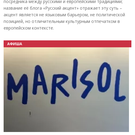
посредника между русскими и европейскими традициями;
название её блога «Русский акцент» отражает эту суть –
акцент является не языковым барьером, не политической
позицией, но отличительным культурным отпечатком в
европейском контексте.
АФИША
Назад
Вперёд