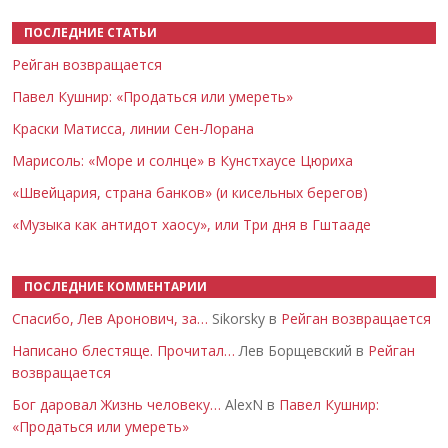
ПОСЛЕДНИЕ СТАТЬИ
Рейган возвращается
Павел Кушнир: «Продаться или умереть»
Краски Матисса, линии Сен-Лорана
Марисоль: «Море и солнце» в Кунстхаусе Цюриха
«Швейцария, страна банков» (и кисельных берегов)
«Музыка как антидот хаосу», или Три дня в Гштааде
ПОСЛЕДНИЕ КОММЕНТАРИИ
Спасибо, Лев Аронович, за…
Sikorsky в
Рейган возвращается
Написано блестяще. Прочитал…
Лев Борщевский в
Рейган
возвращается
Бог даровал Жизнь человеку…
AlexN в
Павел Кушнир:
«Продаться или умереть»