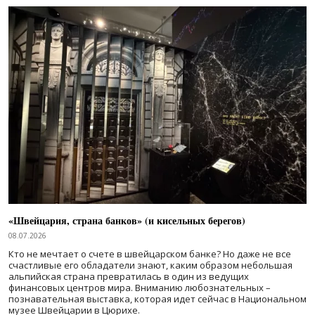
«Швейцария, страна банков» (и кисельных берегов)
08.07.2026
Кто не мечтает о счете в швейцарском банке? Но даже не все
счастливые его обладатели знают, каким образом небольшая
альпийская страна превратилась в один из ведущих
финансовых центров мира. Вниманию любознательных –
познавательная выставка, которая идет сейчас в Национальном
музее Швейцарии в Цюрихе.