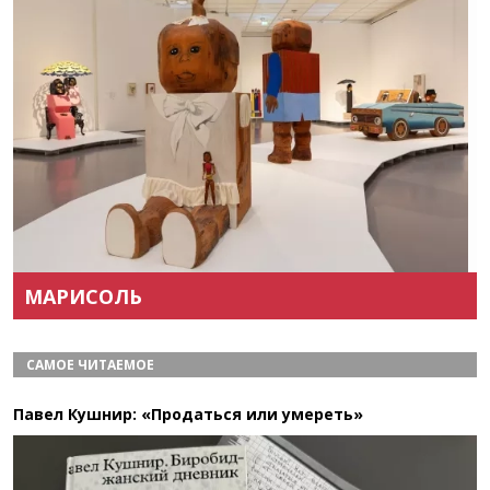
Назад
Вперёд
МАРИСОЛЬ
САМОЕ ЧИТАЕМОЕ
Павел Кушнир: «Продаться или умереть»