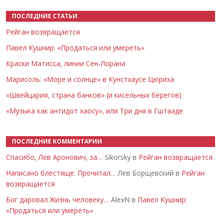
ПОСЛЕДНИЕ СТАТЬИ
Рейган возвращается
Павел Кушнир: «Продаться или умереть»
Краски Матисса, линии Сен-Лорана
Марисоль: «Море и солнце» в Кунстхаусе Цюриха
«Швейцария, страна банков» (и кисельных берегов)
«Музыка как антидот хаосу», или Три дня в Гштааде
ПОСЛЕДНИЕ КОММЕНТАРИИ
Спасибо, Лев Аронович, за…
Sikorsky в
Рейган возвращается
Написано блестяще. Прочитал…
Лев Борщевский в
Рейган
возвращается
Бог даровал Жизнь человеку…
AlexN в
Павел Кушнир:
«Продаться или умереть»