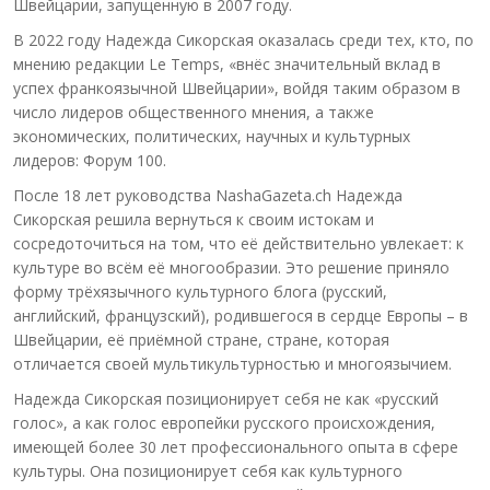
Швейцарии, запущенную в 2007 году.
В 2022 году Надежда Сикорская оказалась среди тех, кто, по
мнению редакции Le Temps, «внёс значительный вклад в
успех франкоязычной Швейцарии», войдя таким образом в
число лидеров общественного мнения, а также
экономических, политических, научных и культурных
лидеров: Форум 100.
После 18 лет руководства NashaGazeta.ch Надежда
Сикорская решила вернуться к своим истокам и
сосредоточиться на том, что её действительно увлекает: к
культуре во всём её многообразии. Это решение приняло
форму трёхязычного культурного блога (русский,
английский, французский), родившегося в сердце Европы – в
Швейцарии, её приёмной стране, стране, которая
отличается своей мультикультурностью и многоязычием.
Надежда Сикорская позиционирует себя не как «русский
голос», а как голос европейки русского происхождения,
имеющей более 30 лет профессионального опыта в сфере
культуры. Она позиционирует себя как культурного