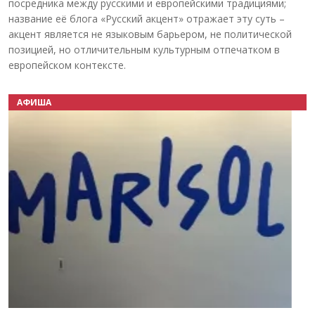
посредника между русскими и европейскими традициями;
название её блога «Русский акцент» отражает эту суть –
акцент является не языковым барьером, не политической
позицией, но отличительным культурным отпечатком в
европейском контексте.
АФИША
Назад
Вперёд