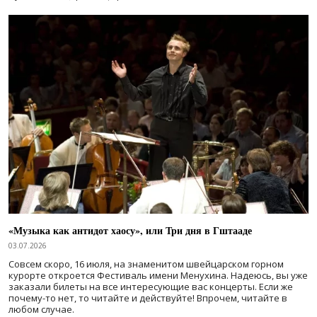
«Музыка как антидот хаосу», или Три дня в Гштааде
03.07.2026
Совсем скоро, 16 июля, на знаменитом швейцарском горном
курорте откроется Фестиваль имени Менухина. Надеюсь, вы уже
заказали билеты на все интересующие вас концерты. Если же
почему-то нет, то читайте и действуйте! Впрочем, читайте в
любом случае.