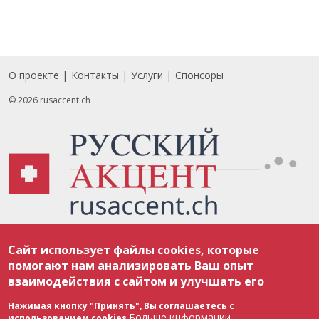
О проекте
Контакты
Услуги
Спонсоры
Footer
© 2026 rusaccent.ch
Все материалы, размещенные на веб-сайте rusaccent.ch, охраняются в
Сайт использует файлы cookies, которые
соответствии с законодательством Швейцарии об авторском праве и
международными соглашениями. Полное или частичное использование
помогают нам анализировать Ваш опыт
материалов возможно только с разрешения редакции. В случае полного
взаимодействия с сайтом и улучшать его
или частичного воспроизведения материалов сайта rusaccent.ch,
ОБЯЗАТЕЛЬНА АКТИВНАЯ ГИПЕРССЫЛКА на конкретный заимствованный
текст. Фотоизображения, размещенные редакцией rusaccent.ch, являются
Нажимая кнопку "Принять", Вы соглашаетесь с
ее исключительной собственностью. Полное или частичное
Больше информации
использованием cookies