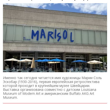
Именно так сегодня читается имя художницы Марии Соль
Эскобар (1930-2016), первая европейская ретроспектива
которой проходит в крупнейшем музее Швейцарии.
Выставка организована совместно с датским Louisiana
Museum of Modern Art и американским Buffalo AKG Art
Museum.