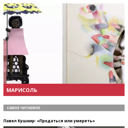
Назад
Вперёд
МАРИСОЛЬ
САМОЕ ЧИТАЕМОЕ
Павел Кушнир: «Продаться или умереть»