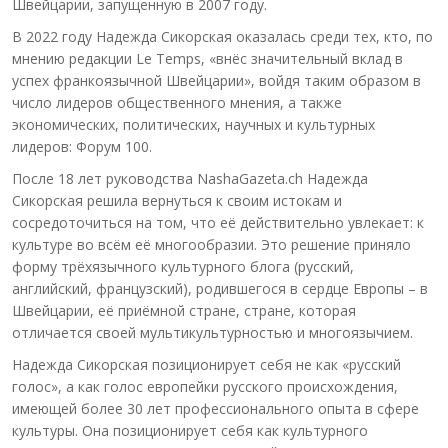
Швейцарии, запущенную в 2007 году.
В 2022 году Надежда Сикорская оказалась среди тех, кто, по
мнению редакции Le Temps, «внёс значительный вклад в
успех франкоязычной Швейцарии», войдя таким образом в
число лидеров общественного мнения, а также
экономических, политических, научных и культурных
лидеров: Форум 100.
После 18 лет руководства NashaGazeta.ch Надежда
Сикорская решила вернуться к своим истокам и
сосредоточиться на том, что её действительно увлекает: к
культуре во всём её многообразии. Это решение приняло
форму трёхязычного культурного блога (русский,
английский, французский), родившегося в сердце Европы – в
Швейцарии, её приёмной стране, стране, которая
отличается своей мультикультурностью и многоязычием.
Надежда Сикорская позиционирует себя не как «русский
голос», а как голос европейки русского происхождения,
имеющей более 30 лет профессионального опыта в сфере
культуры. Она позиционирует себя как культурного