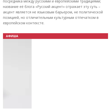
посредника между русскими и европейскими традициями;
название её блога «Русский акцент» отражает эту суть –
акцент является не языковым барьером, не политической
позицией, но отличительным культурным отпечатком в
европейском контексте.
АФИША
Назад
Вперёд