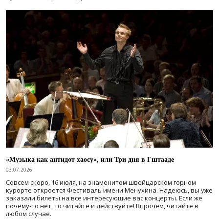
«Музыка как антидот хаосу», или Три дня в Гштааде
03.07.2026
Совсем скоро, 16 июля, на знаменитом швейцарском горном
курорте откроется Фестиваль имени Менухина. Надеюсь, вы уже
заказали билеты на все интересующие вас концерты. Если же
почему-то нет, то читайте и действуйте! Впрочем, читайте в
любом случае.