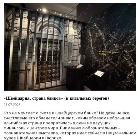
«Швейцария, страна банков» (и кисельных берегов)
08.07.2026
Кто не мечтает о счете в швейцарском банке? Но даже не все
счастливые его обладатели знают, каким образом небольшая
альпийская страна превратилась в один из ведущих
финансовых центров мира. Вниманию любознательных –
познавательная выставка, которая идет сейчас в Национальном
музее Швейцарии в Цюрихе.