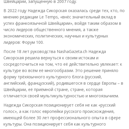
Швейцарии, запущенную в 2007 году.
В 2022 году Надежда Сикорская оказалась среди тех, кто, по
мнению редакции Le Temps, «внёс значительный вклад в
успех франкоязычной Швейцарии», войдя таким образом в
число лидеров общественного мнения, а также
экономических, политических, научных и культурных
лидеров: Форум 100.
После 18 лет руководства NashaGazeta.ch Надежда
Сикорская решила вернуться к своим истокам и
сосредоточиться на том, что её действительно увлекает: к
культуре во всём её многообразии. Это решение приняло
форму трёхязычного культурного блога (русский,
английский, французский), родившегося в сердце Европы – в
Швейцарии, её приёмной стране, стране, которая
отличается своей мультикультурностью и многоязычием.
Надежда Сикорская позиционирует себя не как «русский
голос», а как голос европейки русского происхождения,
имеющей более 30 лет профессионального опыта в сфере
культуры. Она позиционирует себя как культурного