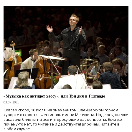
«Музыка как антидот хаосу», или Три дня в Гштааде
03.07.2026
Совсем скоро, 16 июля, на знаменитом швейцарском горном
курорте откроется Фестиваль имени Менухина. Надеюсь, вы уже
заказали билеты на все интересующие вас концерты. Если же
почему-то нет, то читайте и действуйте! Впрочем, читайте в
любом случае.