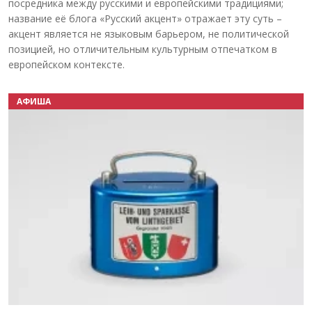
посредника между русскими и европейскими традициями;
название её блога «Русский акцент» отражает эту суть –
акцент является не языковым барьером, не политической
позицией, но отличительным культурным отпечатком в
европейском контексте.
АФИША
Назад
Вперёд