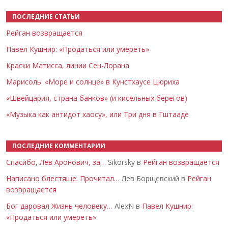
ПОСЛЕДНИЕ СТАТЬИ
Рейган возвращается
Павел Кушнир: «Продаться или умереть»
Краски Матисса, линии Сен-Лорана
Марисоль: «Море и солнце» в Кунстхаусе Цюриха
«Швейцария, страна банков» (и кисельных берегов)
«Музыка как антидот хаосу», или Три дня в Гштааде
ПОСЛЕДНИЕ КОММЕНТАРИИ
Спасибо, Лев Аронович, за…
Sikorsky в
Рейган возвращается
Написано блестяще. Прочитал…
Лев Борщевский в
Рейган
возвращается
Бог даровал Жизнь человеку…
AlexN в
Павел Кушнир:
«Продаться или умереть»