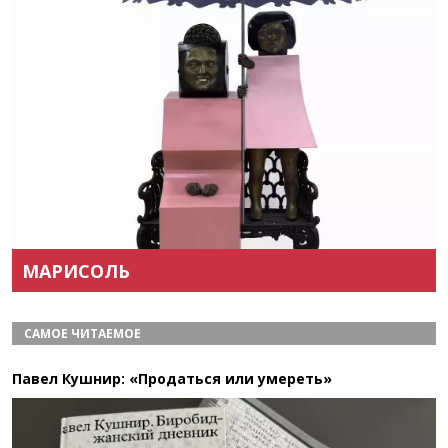
Назад
Вперёд
МАРИСОЛЬ
САМОЕ ЧИТАЕМОЕ
Павел Кушнир: «Продаться или умереть»