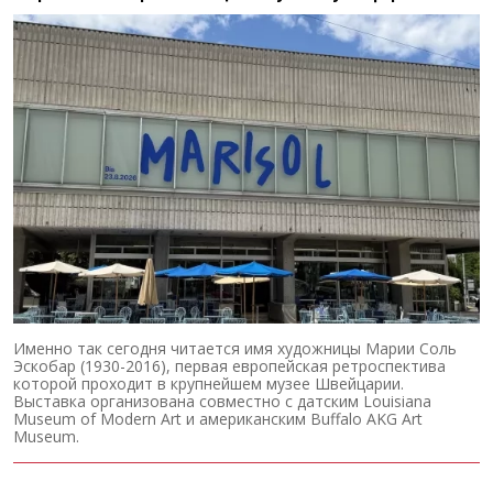
Именно так сегодня читается имя художницы Марии Соль
Эскобар (1930-2016), первая европейская ретроспектива
которой проходит в крупнейшем музее Швейцарии.
Выставка организована совместно с датским Louisiana
Museum of Modern Art и американским Buffalo AKG Art
Museum.