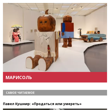
Назад
Вперёд
МАРИСОЛЬ
САМОЕ ЧИТАЕМОЕ
Павел Кушнир: «Продаться или умереть»