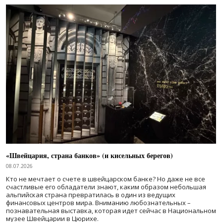
«Швейцария, страна банков» (и кисельных берегов)
08.07.2026
Кто не мечтает о счете в швейцарском банке? Но даже не все
счастливые его обладатели знают, каким образом небольшая
альпийская страна превратилась в один из ведущих
финансовых центров мира. Вниманию любознательных –
познавательная выставка, которая идет сейчас в Национальном
музее Швейцарии в Цюрихе.