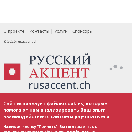
О проекте
Контакты
Услуги
Спонсоры
Footer
© 2026 rusaccent.ch
Все материалы, размещенные на веб-сайте rusaccent.ch, охраняются в
Сайт использует файлы cookies, которые
соответствии с законодательством Швейцарии об авторском праве и
международными соглашениями. Полное или частичное использование
помогают нам анализировать Ваш опыт
материалов возможно только с разрешения редакции. В случае полного
взаимодействия с сайтом и улучшать его
или частичного воспроизведения материалов сайта rusaccent.ch,
ОБЯЗАТЕЛЬНА АКТИВНАЯ ГИПЕРССЫЛКА на конкретный заимствованный
текст. Фотоизображения, размещенные редакцией rusaccent.ch, являются
Нажимая кнопку "Принять", Вы соглашаетесь с
ее исключительной собственностью. Полное или частичное
Больше информации
использованием cookies