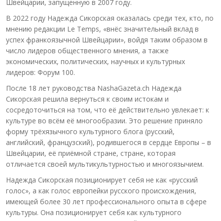
Швейцарии, запущенную в 2007 году.
В 2022 году Надежда Сикорская оказалась среди тех, кто, по
мнению редакции Le Temps, «внёс значительный вклад в
успех франкоязычной Швейцарии», войдя таким образом в
число лидеров общественного мнения, а также
экономических, политических, научных и культурных
лидеров: Форум 100.
После 18 лет руководства NashaGazeta.ch Надежда
Сикорская решила вернуться к своим истокам и
сосредоточиться на том, что её действительно увлекает: к
культуре во всём её многообразии. Это решение приняло
форму трёхязычного культурного блога (русский,
английский, французский), родившегося в сердце Европы – в
Швейцарии, её приёмной стране, стране, которая
отличается своей мультикультурностью и многоязычием.
Надежда Сикорская позиционирует себя не как «русский
голос», а как голос европейки русского происхождения,
имеющей более 30 лет профессионального опыта в сфере
культуры. Она позиционирует себя как культурного