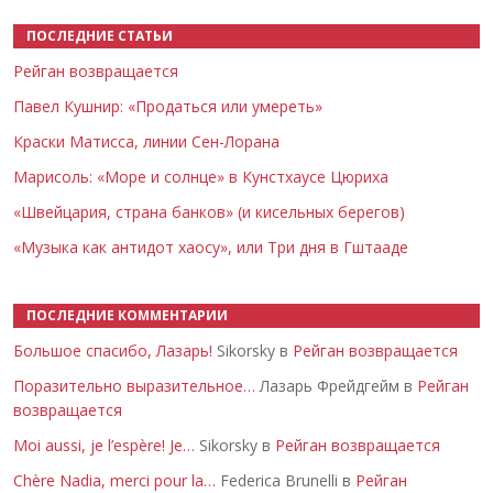
ПОСЛЕДНИЕ СТАТЬИ
Рейган возвращается
Павел Кушнир: «Продаться или умереть»
Краски Матисса, линии Сен-Лорана
Марисоль: «Море и солнце» в Кунстхаусе Цюриха
«Швейцария, страна банков» (и кисельных берегов)
«Музыка как антидот хаосу», или Три дня в Гштааде
ПОСЛЕДНИЕ КОММЕНТАРИИ
Большое спасибо, Лазарь!
Sikorsky в
Рейган возвращается
Поразительно выразительное…
Лазарь Фрейдгейм в
Рейган
возвращается
Moi aussi, je l’espère! Je…
Sikorsky в
Рейган возвращается
Chère Nadia, merci pour la…
Federica Brunelli в
Рейган