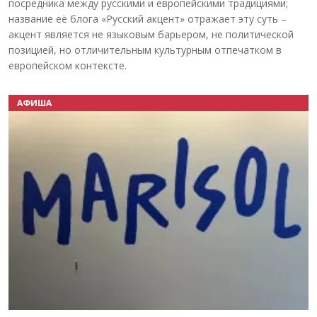
посредника между русскими и европейскими традициями;
название её блога «Русский акцент» отражает эту суть –
акцент является не языковым барьером, не политической
позицией, но отличительным культурным отпечатком в
европейском контексте.
АФИША
Назад
Вперёд