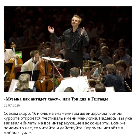
«Музыка как антидот хаосу», или Три дня в Гштааде
03.07.2026
Совсем скоро, 16 июля, на знаменитом швейцарском горном
курорте откроется Фестиваль имени Менухина. Надеюсь, вы уже
заказали билеты на все интересующие вас концерты. Если же
почему-то нет, то читайте и действуйте! Впрочем, читайте в
любом случае.