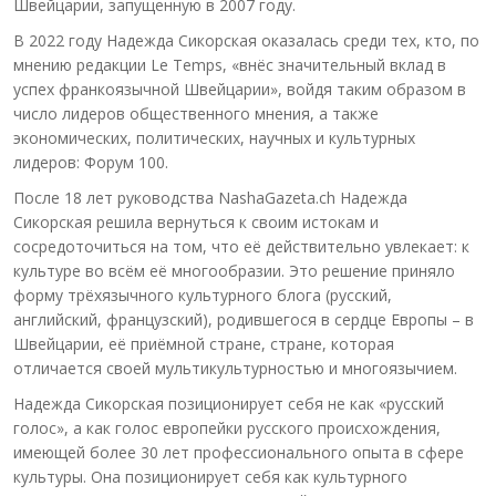
Швейцарии, запущенную в 2007 году.
В 2022 году Надежда Сикорская оказалась среди тех, кто, по
мнению редакции Le Temps, «внёс значительный вклад в
успех франкоязычной Швейцарии», войдя таким образом в
число лидеров общественного мнения, а также
экономических, политических, научных и культурных
лидеров: Форум 100.
После 18 лет руководства NashaGazeta.ch Надежда
Сикорская решила вернуться к своим истокам и
сосредоточиться на том, что её действительно увлекает: к
культуре во всём её многообразии. Это решение приняло
форму трёхязычного культурного блога (русский,
английский, французский), родившегося в сердце Европы – в
Швейцарии, её приёмной стране, стране, которая
отличается своей мультикультурностью и многоязычием.
Надежда Сикорская позиционирует себя не как «русский
голос», а как голос европейки русского происхождения,
имеющей более 30 лет профессионального опыта в сфере
культуры. Она позиционирует себя как культурного