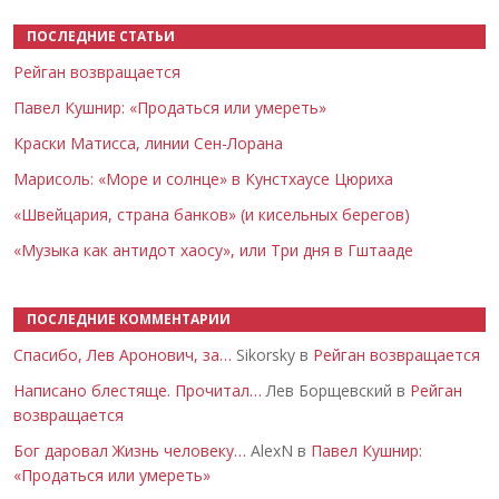
ПОСЛЕДНИЕ СТАТЬИ
Рейган возвращается
Павел Кушнир: «Продаться или умереть»
Краски Матисса, линии Сен-Лорана
Марисоль: «Море и солнце» в Кунстхаусе Цюриха
«Швейцария, страна банков» (и кисельных берегов)
«Музыка как антидот хаосу», или Три дня в Гштааде
ПОСЛЕДНИЕ КОММЕНТАРИИ
Спасибо, Лев Аронович, за…
Sikorsky в
Рейган возвращается
Написано блестяще. Прочитал…
Лев Борщевский в
Рейган
возвращается
Бог даровал Жизнь человеку…
AlexN в
Павел Кушнир:
«Продаться или умереть»