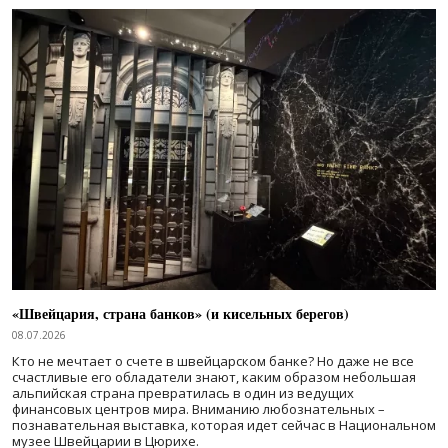
«Швейцария, страна банков» (и кисельных берегов)
08.07.2026
Кто не мечтает о счете в швейцарском банке? Но даже не все
счастливые его обладатели знают, каким образом небольшая
альпийская страна превратилась в один из ведущих
финансовых центров мира. Вниманию любознательных –
познавательная выставка, которая идет сейчас в Национальном
музее Швейцарии в Цюрихе.