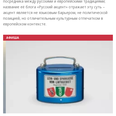
посредника между русскими и европейскими традициями;
название её блога «Русский акцент» отражает эту суть –
акцент является не языковым барьером, не политической
позицией, но отличительным культурным отпечатком в
европейском контексте.
АФИША
Назад
Вперёд