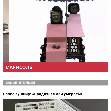
Назад
Вперёд
МАРИСОЛЬ
САМОЕ ЧИТАЕМОЕ
Павел Кушнир: «Продаться или умереть»