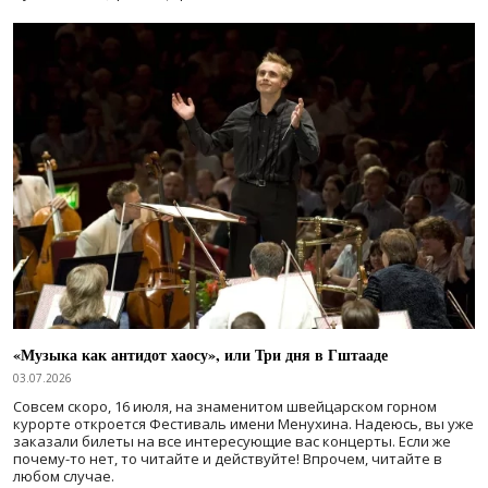
«Музыка как антидот хаосу», или Три дня в Гштааде
03.07.2026
Совсем скоро, 16 июля, на знаменитом швейцарском горном
курорте откроется Фестиваль имени Менухина. Надеюсь, вы уже
заказали билеты на все интересующие вас концерты. Если же
почему-то нет, то читайте и действуйте! Впрочем, читайте в
любом случае.