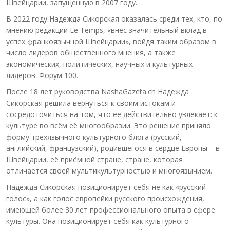
Швейцарии, запущенную в 2007 году.
В 2022 году Надежда Сикорская оказалась среди тех, кто, по
мнению редакции Le Temps, «внёс значительный вклад в
успех франкоязычной Швейцарии», войдя таким образом в
число лидеров общественного мнения, а также
экономических, политических, научных и культурных
лидеров: Форум 100.
После 18 лет руководства NashaGazeta.ch Надежда
Сикорская решила вернуться к своим истокам и
сосредоточиться на том, что её действительно увлекает: к
культуре во всём её многообразии. Это решение приняло
форму трёхязычного культурного блога (русский,
английский, французский), родившегося в сердце Европы – в
Швейцарии, её приёмной стране, стране, которая
отличается своей мультикультурностью и многоязычием.
Надежда Сикорская позиционирует себя не как «русский
голос», а как голос европейки русского происхождения,
имеющей более 30 лет профессионального опыта в сфере
культуры. Она позиционирует себя как культурного