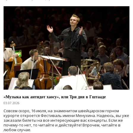
«Музыка как антидот хаосу», или Три дня в Гштааде
03.07.2026
Совсем скоро, 16 июля, на знаменитом швейцарском горном
курорте откроется Фестиваль имени Менухина. Надеюсь, вы уже
заказали билеты на все интересующие вас концерты. Если же
почему-то нет, то читайте и действуйте! Впрочем, читайте в
любом случае.