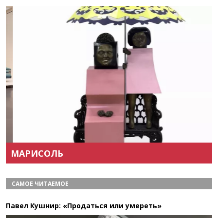
Назад
Вперёд
МАРИСОЛЬ
САМОЕ ЧИТАЕМОЕ
Павел Кушнир: «Продаться или умереть»