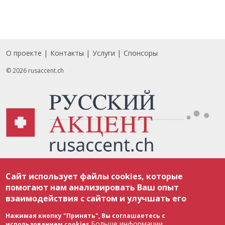
О проекте
Контакты
Услуги
Спонсоры
Footer
© 2026 rusaccent.ch
Все материалы, размещенные на веб-сайте rusaccent.ch, охраняются в
Сайт использует файлы cookies, которые
соответствии с законодательством Швейцарии об авторском праве и
международными соглашениями. Полное или частичное использование
помогают нам анализировать Ваш опыт
материалов возможно только с разрешения редакции. В случае полного
взаимодействия с сайтом и улучшать его
или частичного воспроизведения материалов сайта rusaccent.ch,
ОБЯЗАТЕЛЬНА АКТИВНАЯ ГИПЕРССЫЛКА на конкретный заимствованный
текст. Фотоизображения, размещенные редакцией rusaccent.ch, являются
Нажимая кнопку "Принять", Вы соглашаетесь с
ее исключительной собственностью. Полное или частичное
Больше информации
использованием cookies