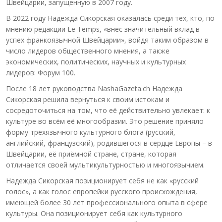
Швейцарии, запущенную в 2007 году.
В 2022 году Надежда Сикорская оказалась среди тех, кто, по
мнению редакции Le Temps, «внёс значительный вклад в
успех франкоязычной Швейцарии», войдя таким образом в
число лидеров общественного мнения, а также
экономических, политических, научных и культурных
лидеров: Форум 100.
После 18 лет руководства NashaGazeta.ch Надежда
Сикорская решила вернуться к своим истокам и
сосредоточиться на том, что её действительно увлекает: к
культуре во всём её многообразии. Это решение приняло
форму трёхязычного культурного блога (русский,
английский, французский), родившегося в сердце Европы – в
Швейцарии, её приёмной стране, стране, которая
отличается своей мультикультурностью и многоязычием.
Надежда Сикорская позиционирует себя не как «русский
голос», а как голос европейки русского происхождения,
имеющей более 30 лет профессионального опыта в сфере
культуры. Она позиционирует себя как культурного