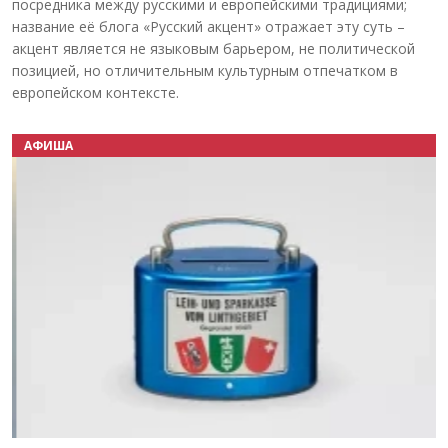
посредника между русскими и европейскими традициями;
название её блога «Русский акцент» отражает эту суть –
акцент является не языковым барьером, не политической
позицией, но отличительным культурным отпечатком в
европейском контексте.
АФИША
Назад
Вперёд