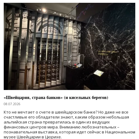
«Швейцария, страна банков» (и кисельных берегов)
08.07.2026
Кто не мечтает о счете в швейцарском банке? Но даже не все
счастливые его обладатели знают, каким образом небольшая
альпийская страна превратилась в один из ведущих
финансовых центров мира. Вниманию любознательных –
познавательная выставка, которая идет сейчас в Национальном
музее Швейцарии в Цюрихе.