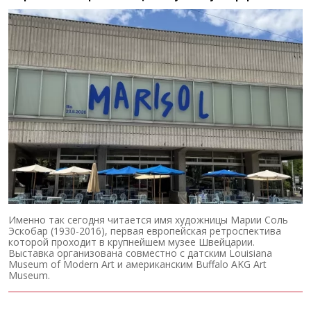
Именно так сегодня читается имя художницы Марии Соль
Эскобар (1930-2016), первая европейская ретроспектива
которой проходит в крупнейшем музее Швейцарии.
Выставка организована совместно с датским Louisiana
Museum of Modern Art и американским Buffalo AKG Art
Museum.