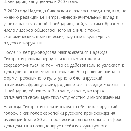
Швейцарии, запущенную в 2007 году.
В 2022 году Надежда Сикорская оказалась среди тех, кто, по
мнению редакции Le Temps, «внёс значительный вклад в
успех франкоязычной Швейцарии», войдя таким образом в
число лидеров общественного мнения, а также
экономических, политических, научных и культурных
лидеров: Форум 100.
После 18 лет руководства NashaGazeta.ch Надежда
Сикорская решила вернуться к своим истокам и
сосредоточиться на том, что её действительно увлекает: к
культуре во всём её многообразии. Это решение приняло
форму трёхязычного культурного блога (русский,
английский, французский), родившегося в сердце Европы – в
Швейцарии, её приёмной стране, стране, которая
отличается своей мультикультурностью и многоязычием.
Надежда Сикорская позиционирует себя не как «русский
голос», а как голос европейки русского происхождения,
имеющей более 30 лет профессионального опыта в сфере
культуры. Она позиционирует себя как культурного