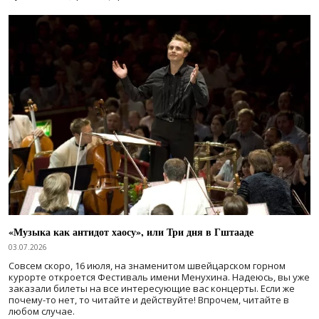
«Музыка как антидот хаосу», или Три дня в Гштааде
03.07.2026
Совсем скоро, 16 июля, на знаменитом швейцарском горном
курорте откроется Фестиваль имени Менухина. Надеюсь, вы уже
заказали билеты на все интересующие вас концерты. Если же
почему-то нет, то читайте и действуйте! Впрочем, читайте в
любом случае.