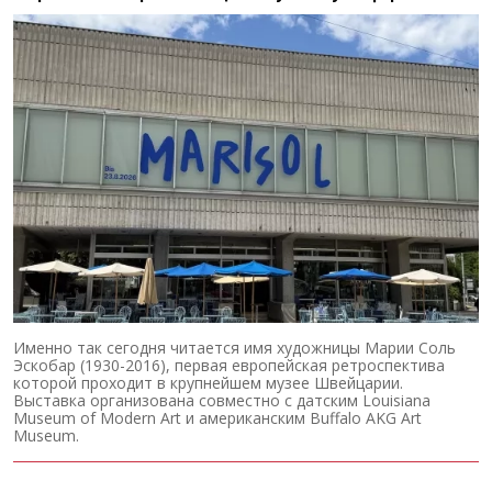
Именно так сегодня читается имя художницы Марии Соль
Эскобар (1930-2016), первая европейская ретроспектива
которой проходит в крупнейшем музее Швейцарии.
Выставка организована совместно с датским Louisiana
Museum of Modern Art и американским Buffalo AKG Art
Museum.