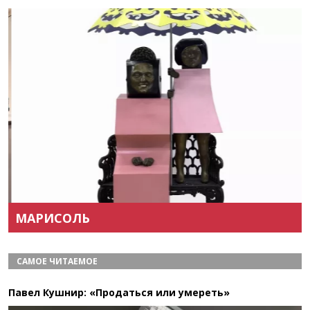
Назад
Вперёд
МАРИСОЛЬ
САМОЕ ЧИТАЕМОЕ
Павел Кушнир: «Продаться или умереть»