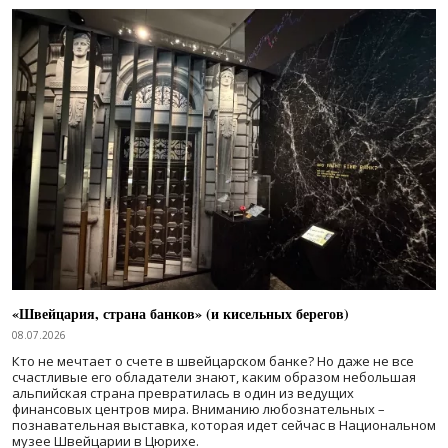
«Швейцария, страна банков» (и кисельных берегов)
08.07.2026
Кто не мечтает о счете в швейцарском банке? Но даже не все
счастливые его обладатели знают, каким образом небольшая
альпийская страна превратилась в один из ведущих
финансовых центров мира. Вниманию любознательных –
познавательная выставка, которая идет сейчас в Национальном
музее Швейцарии в Цюрихе.