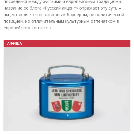
посредника между русскими и европейскими традициями;
название её блога «Русский акцент» отражает эту суть –
акцент является не языковым барьером, не политической
позицией, но отличительным культурным отпечатком в
европейском контексте.
АФИША
Назад
Вперёд