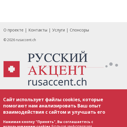
О проекте
Контакты
Услуги
Спонсоры
Footer
© 2026 rusaccent.ch
Все материалы, размещенные на веб-сайте rusaccent.ch, охраняются в
Сайт использует файлы cookies, которые
соответствии с законодательством Швейцарии об авторском праве и
международными соглашениями. Полное или частичное использование
помогают нам анализировать Ваш опыт
материалов возможно только с разрешения редакции. В случае полного
взаимодействия с сайтом и улучшать его
или частичного воспроизведения материалов сайта rusaccent.ch,
ОБЯЗАТЕЛЬНА АКТИВНАЯ ГИПЕРССЫЛКА на конкретный заимствованный
текст. Фотоизображения, размещенные редакцией rusaccent.ch, являются
Нажимая кнопку "Принять", Вы соглашаетесь с
ее исключительной собственностью. Полное или частичное
Больше информации
использованием cookies