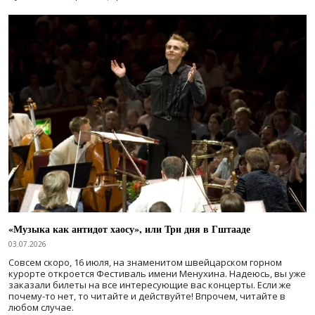
«Музыка как антидот хаосу», или Три дня в Гштааде
03.07.2026
Совсем скоро, 16 июля, на знаменитом швейцарском горном
курорте откроется Фестиваль имени Менухина. Надеюсь, вы уже
заказали билеты на все интересующие вас концерты. Если же
почему-то нет, то читайте и действуйте! Впрочем, читайте в
любом случае.