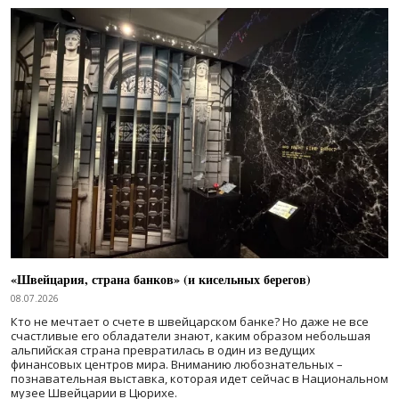
«Швейцария, страна банков» (и кисельных берегов)
08.07.2026
Кто не мечтает о счете в швейцарском банке? Но даже не все
счастливые его обладатели знают, каким образом небольшая
альпийская страна превратилась в один из ведущих
финансовых центров мира. Вниманию любознательных –
познавательная выставка, которая идет сейчас в Национальном
музее Швейцарии в Цюрихе.