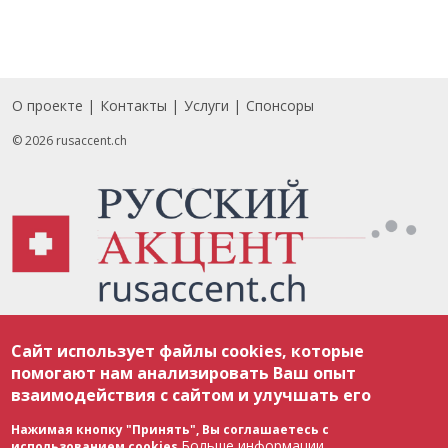
О проекте
Контакты
Услуги
Спонсоры
Footer
© 2026 rusaccent.ch
Все материалы, размещенные на веб-сайте rusaccent.ch, охраняются в
Сайт использует файлы cookies, которые
соответствии с законодательством Швейцарии об авторском праве и
международными соглашениями. Полное или частичное использование
помогают нам анализировать Ваш опыт
материалов возможно только с разрешения редакции. В случае полного
взаимодействия с сайтом и улучшать его
или частичного воспроизведения материалов сайта rusaccent.ch,
ОБЯЗАТЕЛЬНА АКТИВНАЯ ГИПЕРССЫЛКА на конкретный заимствованный
текст. Фотоизображения, размещенные редакцией rusaccent.ch, являются
Нажимая кнопку "Принять", Вы соглашаетесь с
ее исключительной собственностью. Полное или частичное
Больше информации
использованием cookies