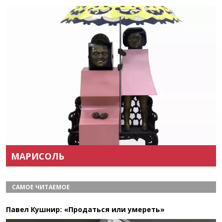
Назад
Вперёд
МАРИСОЛЬ
САМОЕ ЧИТАЕМОЕ
Павел Кушнир: «Продаться или умереть»