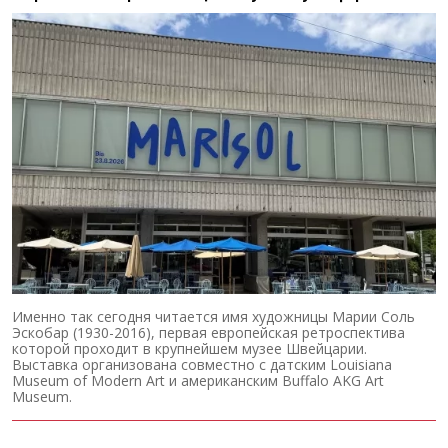
Именно так сегодня читается имя художницы Марии Соль
Эскобар (1930-2016), первая европейская ретроспектива
которой проходит в крупнейшем музее Швейцарии.
Выставка организована совместно с датским Louisiana
Museum of Modern Art и американским Buffalo AKG Art
Museum.