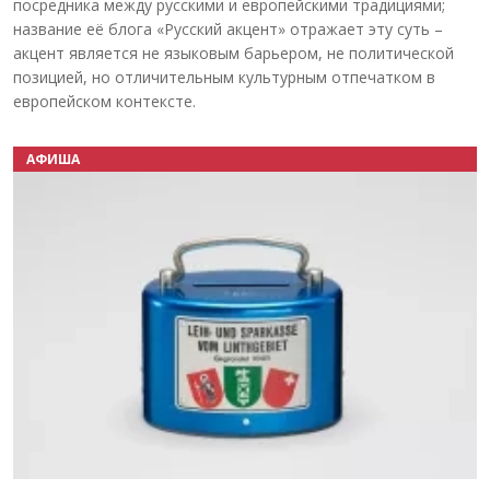
посредника между русскими и европейскими традициями;
название её блога «Русский акцент» отражает эту суть –
акцент является не языковым барьером, не политической
позицией, но отличительным культурным отпечатком в
европейском контексте.
АФИША
Назад
Вперёд