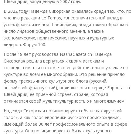
Швейцарии, запущенную в 2007 году.
В 2022 году Надежда Сикорская оказалась среди тех, кто, по
мнению редакции Le Temps, «внёс значительный вклад в
успех франкоязычной Швейцарии», войдя таким образом в
число лидеров общественного мнения, а также
экономических, политических, научных и культурных
лидеров: Форум 100.
После 18 лет руководства NashaGazeta.ch Надежда
Сикорская решила вернуться к своим истокам и
сосредоточиться на том, что её действительно увлекает: к
культуре во всём её многообразии. Это решение приняло
форму трёхязычного культурного блога (русский,
английский, французский), родившегося в сердце Европы – в
Швейцарии, её приёмной стране, стране, которая
отличается своей мультикультурностью и многоязычием.
Надежда Сикорская позиционирует себя не как «русский
голос», а как голос европейки русского происхождения,
имеющей более 30 лет профессионального опыта в сфере
культуры. Она позиционирует себя как культурного