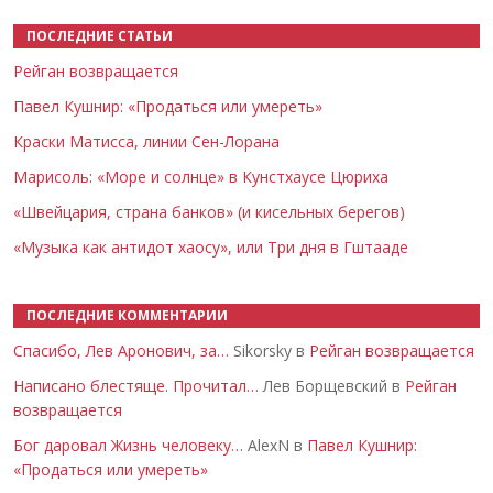
ПОСЛЕДНИЕ СТАТЬИ
Рейган возвращается
Павел Кушнир: «Продаться или умереть»
Краски Матисса, линии Сен-Лорана
Марисоль: «Море и солнце» в Кунстхаусе Цюриха
«Швейцария, страна банков» (и кисельных берегов)
«Музыка как антидот хаосу», или Три дня в Гштааде
ПОСЛЕДНИЕ КОММЕНТАРИИ
Спасибо, Лев Аронович, за…
Sikorsky в
Рейган возвращается
Написано блестяще. Прочитал…
Лев Борщевский в
Рейган
возвращается
Бог даровал Жизнь человеку…
AlexN в
Павел Кушнир:
«Продаться или умереть»