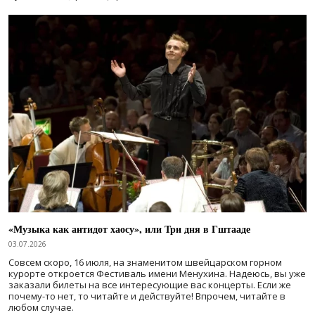
«Музыка как антидот хаосу», или Три дня в Гштааде
03.07.2026
Совсем скоро, 16 июля, на знаменитом швейцарском горном
курорте откроется Фестиваль имени Менухина. Надеюсь, вы уже
заказали билеты на все интересующие вас концерты. Если же
почему-то нет, то читайте и действуйте! Впрочем, читайте в
любом случае.