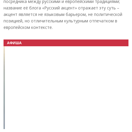
посредника между русскими и европейскими традициями;
название её блога «Русский акцент» отражает эту суть –
акцент является не языковым барьером, не политической
позицией, но отличительным культурным отпечатком в
европейском контексте.
АФИША
Назад
Вперёд