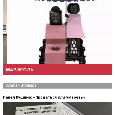
Назад
Вперёд
МАРИСОЛЬ
САМОЕ ЧИТАЕМОЕ
Павел Кушнир: «Продаться или умереть»