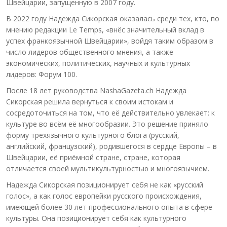
Швейцарии, запущенную в 2007 году.
В 2022 году Надежда Сикорская оказалась среди тех, кто, по
мнению редакции Le Temps, «внёс значительный вклад в
успех франкоязычной Швейцарии», войдя таким образом в
число лидеров общественного мнения, а также
экономических, политических, научных и культурных
лидеров: Форум 100.
После 18 лет руководства NashaGazeta.ch Надежда
Сикорская решила вернуться к своим истокам и
сосредоточиться на том, что её действительно увлекает: к
культуре во всём её многообразии. Это решение приняло
форму трёхязычного культурного блога (русский,
английский, французский), родившегося в сердце Европы – в
Швейцарии, её приёмной стране, стране, которая
отличается своей мультикультурностью и многоязычием.
Надежда Сикорская позиционирует себя не как «русский
голос», а как голос европейки русского происхождения,
имеющей более 30 лет профессионального опыта в сфере
культуры. Она позиционирует себя как культурного