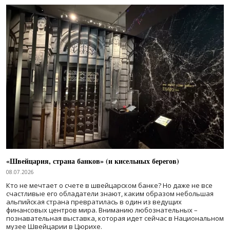
«Швейцария, страна банков» (и кисельных берегов)
08.07.2026
Кто не мечтает о счете в швейцарском банке? Но даже не все
счастливые его обладатели знают, каким образом небольшая
альпийская страна превратилась в один из ведущих
финансовых центров мира. Вниманию любознательных –
познавательная выставка, которая идет сейчас в Национальном
музее Швейцарии в Цюрихе.