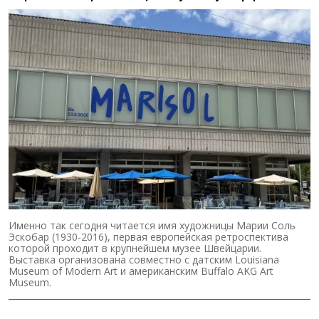
Именно так сегодня читается имя художницы Марии Соль
Эскобар (1930-2016), первая европейская ретроспектива
которой проходит в крупнейшем музее Швейцарии.
Выставка организована совместно с датским Louisiana
Museum of Modern Art и американским Buffalo AKG Art
Museum.