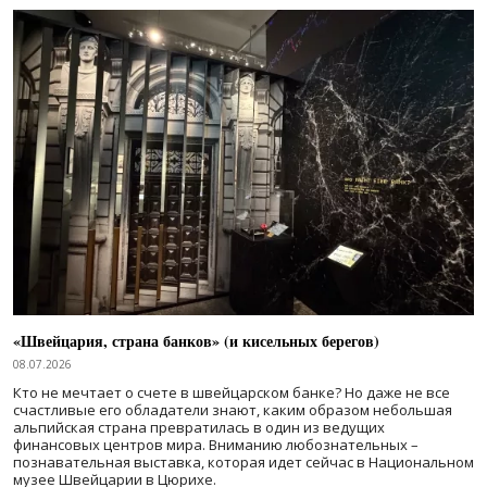
«Швейцария, страна банков» (и кисельных берегов)
08.07.2026
Кто не мечтает о счете в швейцарском банке? Но даже не все
счастливые его обладатели знают, каким образом небольшая
альпийская страна превратилась в один из ведущих
финансовых центров мира. Вниманию любознательных –
познавательная выставка, которая идет сейчас в Национальном
музее Швейцарии в Цюрихе.