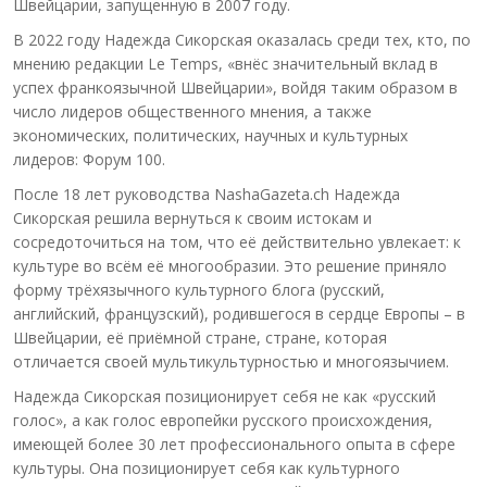
Швейцарии, запущенную в 2007 году.
В 2022 году Надежда Сикорская оказалась среди тех, кто, по
мнению редакции Le Temps, «внёс значительный вклад в
успех франкоязычной Швейцарии», войдя таким образом в
число лидеров общественного мнения, а также
экономических, политических, научных и культурных
лидеров: Форум 100.
После 18 лет руководства NashaGazeta.ch Надежда
Сикорская решила вернуться к своим истокам и
сосредоточиться на том, что её действительно увлекает: к
культуре во всём её многообразии. Это решение приняло
форму трёхязычного культурного блога (русский,
английский, французский), родившегося в сердце Европы – в
Швейцарии, её приёмной стране, стране, которая
отличается своей мультикультурностью и многоязычием.
Надежда Сикорская позиционирует себя не как «русский
голос», а как голос европейки русского происхождения,
имеющей более 30 лет профессионального опыта в сфере
культуры. Она позиционирует себя как культурного