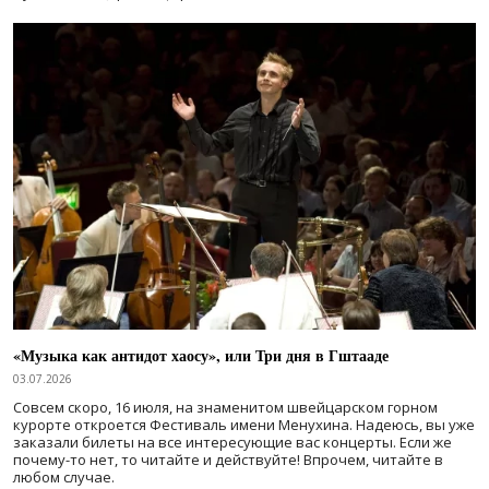
«Музыка как антидот хаосу», или Три дня в Гштааде
03.07.2026
Совсем скоро, 16 июля, на знаменитом швейцарском горном
курорте откроется Фестиваль имени Менухина. Надеюсь, вы уже
заказали билеты на все интересующие вас концерты. Если же
почему-то нет, то читайте и действуйте! Впрочем, читайте в
любом случае.