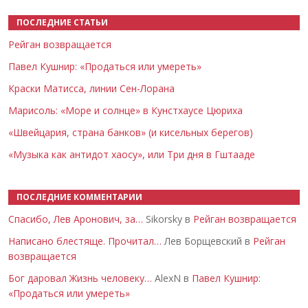
ПОСЛЕДНИЕ СТАТЬИ
Рейган возвращается
Павел Кушнир: «Продаться или умереть»
Краски Матисса, линии Сен-Лорана
Марисоль: «Море и солнце» в Кунстхаусе Цюриха
«Швейцария, страна банков» (и кисельных берегов)
«Музыка как антидот хаосу», или Три дня в Гштааде
ПОСЛЕДНИЕ КОММЕНТАРИИ
Спасибо, Лев Аронович, за…
Sikorsky в
Рейган возвращается
Написано блестяще. Прочитал…
Лев Борщевский в
Рейган
возвращается
Бог даровал Жизнь человеку…
AlexN в
Павел Кушнир:
«Продаться или умереть»