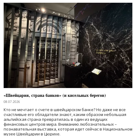
«Швейцария, страна банков» (и кисельных берегов)
08.07.2026
Кто не мечтает о счете в швейцарском банке? Но даже не все
счастливые его обладатели знают, каким образом небольшая
альпийская страна превратилась в один из ведущих
финансовых центров мира. Вниманию любознательных –
познавательная выставка, которая идет сейчас в Национальном
музее Швейцарии в Цюрихе.