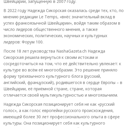
Швейцарии, запущенную в 2007 году.
В 2022 году Надежда Сикорская оказалась среди тех, кто, по
мнению редакции Le Temps, «внёс значительный вклад в
успех франкоязычной Швейцарии», войдя таким образом в
число лидеров общественного мнения, а также
экономических, политических, научных и культурных
лидеров: Форум 100.
После 18 лет руководства NashaGazeta.ch Надежда
Сикорская решила вернуться к своим истокам и
сосредоточиться на том, что её действительно увлекает: к
культуре во всём её многообразии. Это решение приняло
форму трёхязычного культурного блога (русский,
английский, французский), родившегося в сердце Европы – в
Швейцарии, её приёмной стране, стране, которая
отличается своей мультикультурностью и многоязычием.
Надежда Сикорская позиционирует себя не как «русский
голос», а как голос европейки русского происхождения,
имеющей более 30 лет профессионального опыта в сфере
культуры. Она позиционирует себя как культурного