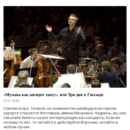
«Музыка как антидот хаосу», или Три дня в Гштааде
03.07.2026
Совсем скоро, 16 июля, на знаменитом швейцарском горном
курорте откроется Фестиваль имени Менухина. Надеюсь, вы уже
заказали билеты на все интересующие вас концерты. Если же
почему-то нет, то читайте и действуйте! Впрочем, читайте в
любом случае.