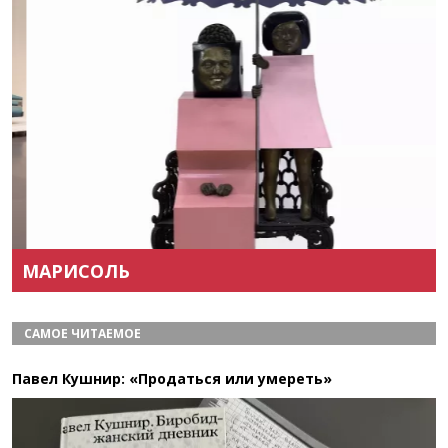
Назад
Вперёд
МАРИСОЛЬ
САМОЕ ЧИТАЕМОЕ
Павел Кушнир: «Продаться или умереть»