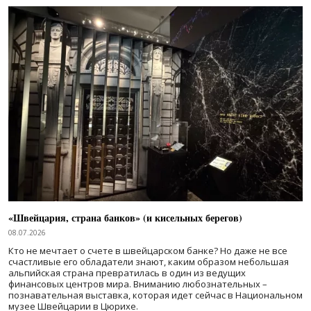
«Швейцария, страна банков» (и кисельных берегов)
08.07.2026
Кто не мечтает о счете в швейцарском банке? Но даже не все
счастливые его обладатели знают, каким образом небольшая
альпийская страна превратилась в один из ведущих
финансовых центров мира. Вниманию любознательных –
познавательная выставка, которая идет сейчас в Национальном
музее Швейцарии в Цюрихе.