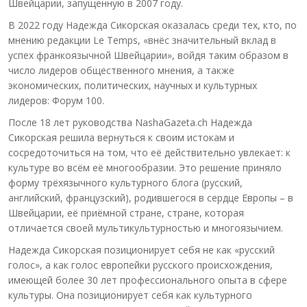
Швейцарии, запущенную в 2007 году.
В 2022 году Надежда Сикорская оказалась среди тех, кто, по
мнению редакции Le Temps, «внёс значительный вклад в
успех франкоязычной Швейцарии», войдя таким образом в
число лидеров общественного мнения, а также
экономических, политических, научных и культурных
лидеров: Форум 100.
После 18 лет руководства NashaGazeta.ch Надежда
Сикорская решила вернуться к своим истокам и
сосредоточиться на том, что её действительно увлекает: к
культуре во всём её многообразии. Это решение приняло
форму трёхязычного культурного блога (русский,
английский, французский), родившегося в сердце Европы – в
Швейцарии, её приёмной стране, стране, которая
отличается своей мультикультурностью и многоязычием.
Надежда Сикорская позиционирует себя не как «русский
голос», а как голос европейки русского происхождения,
имеющей более 30 лет профессионального опыта в сфере
культуры. Она позиционирует себя как культурного