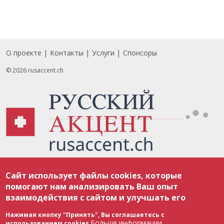
О проекте
Контакты
Услуги
Спонсоры
Footer
© 2026 rusaccent.ch
Все материалы, размещенные на веб-сайте rusaccent.ch, охраняются в
Сайт использует файлы cookies, которые
соответствии с законодательством Швейцарии об авторском праве и
международными соглашениями. Полное или частичное использование
помогают нам анализировать Ваш опыт
материалов возможно только с разрешения редакции. В случае полного
взаимодействия с сайтом и улучшать его
или частичного воспроизведения материалов сайта rusaccent.ch,
ОБЯЗАТЕЛЬНА АКТИВНАЯ ГИПЕРССЫЛКА на конкретный заимствованный
текст. Фотоизображения, размещенные редакцией rusaccent.ch, являются
Нажимая кнопку "Принять", Вы соглашаетесь с
ее исключительной собственностью. Полное или частичное
Больше информации
использованием cookies