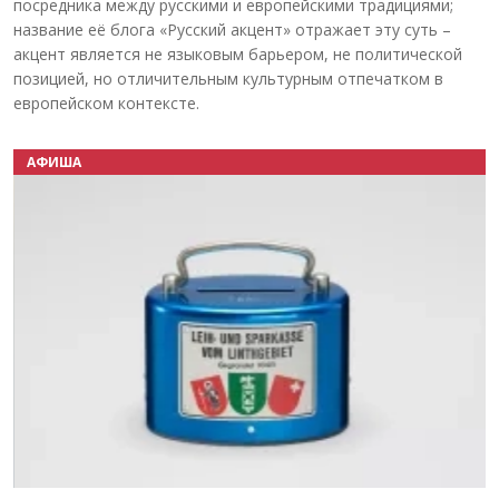
посредника между русскими и европейскими традициями;
название её блога «Русский акцент» отражает эту суть –
акцент является не языковым барьером, не политической
позицией, но отличительным культурным отпечатком в
европейском контексте.
АФИША
Назад
Вперёд