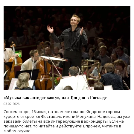
«Музыка как антидот хаосу», или Три дня в Гштааде
03.07.2026
Совсем скоро, 16 июля, на знаменитом швейцарском горном
курорте откроется Фестиваль имени Менухина. Надеюсь, вы уже
заказали билеты на все интересующие вас концерты. Если же
почему-то нет, то читайте и действуйте! Впрочем, читайте в
любом случае.