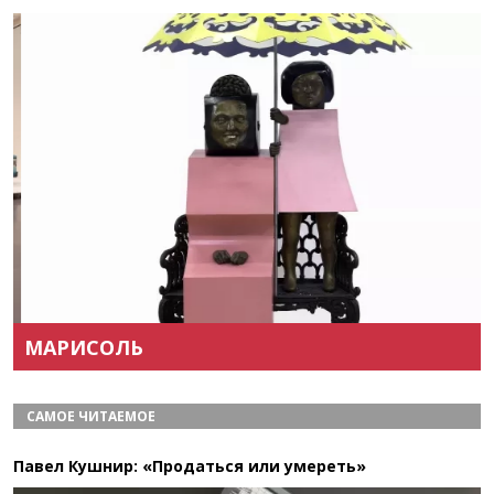
Назад
Вперёд
МАРИСОЛЬ
САМОЕ ЧИТАЕМОЕ
Павел Кушнир: «Продаться или умереть»