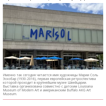
Именно так сегодня читается имя художницы Марии Соль
Эскобар (1930-2016), первая европейская ретроспектива
которой проходит в крупнейшем музее Швейцарии.
Выставка организована совместно с датским Louisiana
Museum of Modern Art и американским Buffalo AKG Art
Museum.