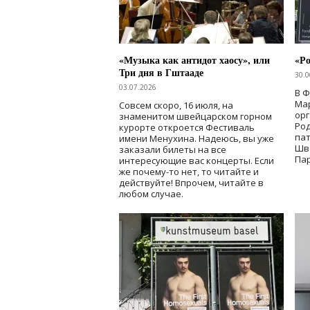
«Музыка как антидот хаосу», или
«Ро
Три дня в Гштааде
30.0
03.07.2026
В 
Мар
Совсем скоро, 16 июля, на
ор
знаменитом швейцарском горном
Ро
курорте откроется Фестиваль
па
имени Менухина. Надеюсь, вы уже
Шв
заказали билеты на все
Пар
интересующие вас концерты. Если
же почему-то нет, то читайте и
действуйте! Впрочем, читайте в
любом случае.