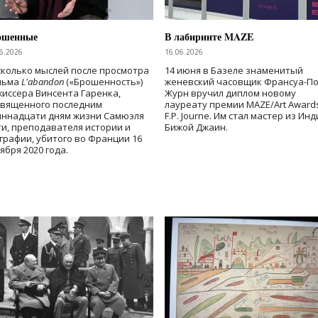
ошенные
В лабиринте MAZE
6.2026
16.06.2026
колько мыслей после просмотра
14 июня в Базеле знаменитый
льма
L'abandon
(«Брошенность»)
женевский часовщик Франсуа-П
иссера Винсента Гаренка,
Журн вручил диплом новому
священного последним
лауреату премии MAZE/Art Award
иннадцати дням жизни Самюэля
F.P. Journe. Им стал мастер из Ин
и, преподавателя истории и
Бижой Джаин.
графии, убитого во Франции 16
ября 2020 года.