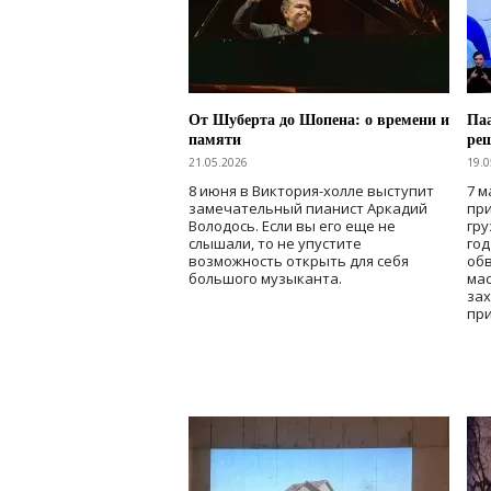
От Шуберта до Шопена: о времени и
Паа
памяти
ре
21.05.2026
19.0
8 июня в Виктория-холле выступит
7 м
замечательный пианист Аркадий
при
Володось. Если вы его еще не
гру
слышали, то не упустите
го
возможность открыть для себя
об
большого музыканта.
мас
зах
при