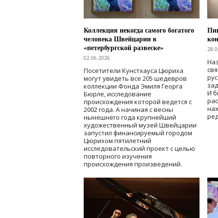
Коллекция некогда самого богатого
Пик
человека Швейцарии в
кон
«петербургской развеске»
28.0
02.06.2026
Наз
свя
Посетители Кунстхауса Цюриха
рус
могут увидеть все 205 шедевров
зад
коллекции Фонда Эмиля Георга
И б
Бюрле, исследование
рас
происхождения которой ведется с
нах
2002 года. А начиная с весны
ред
нынешнего года крупнейший
художественный музей Швейцарии
запустил финансируемый городом
Цюрихом пятилетний
исследовательский проект с целью
повторного изучения
происхождения произведений.