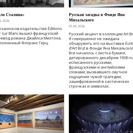
ело Сталина»
Русская загадка в Фонде Яна
Михальского
6.2026
05.06.2026
озаннском издательстве Éditions
r sur Blanc вышел французский
Русский акцент в коллекции Art Br
ревод романа Джайлса Милтона,
Я совершенно не ожидала
полненный Флоранс Герц.
обнаружить его на выставке Écrit
d’Art Brut в Фонде Яна Михальског
Все началось с листка бумаги,
датированного декабрем 1938 го
исписанного русскими,
французскими и английскими
словами, вызвавшего смутное
ощущение чужой трагедии,
зашифрованной в хаотических
строчках и символах.