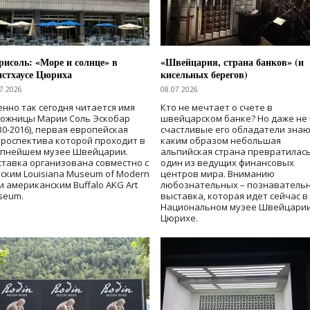
исоль: «Море и солнце» в
«Швейцария, страна банков» (и
нстхаусе Цюриха
кисельных берегов)
7.2026
08.07.2026
нно так сегодня читается имя
Кто не мечтает о счете в
дожницы Марии Соль Эскобар
швейцарском банке? Но даже не 
30-2016), первая европейская
счастливые его обладатели знаю
роспектива которой проходит в
каким образом небольшая
упнейшем музее Швейцарии.
альпийская страна превратилась
тавка организована совместно с
один из ведущих финансовых
ским Louisiana Museum of Modern
центров мира. Вниманию
 и американским Buffalo AKG Art
любознательных – познаватель
seum.
выставка, которая идет сейчас в
Национальном музее Швейцарии
Цюрихе.