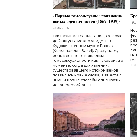
«Первые гомосексуалы: появление
Бр
новых идентичностей (1869–1939)»
19.0
23.06.2026
Нес
фи
Так называется выставка, которую
реж
до 2 августа можно увидеть в
по
Художественном музее Базеля
од
(Kunstmuseum Basel). Сразу скажу:
Пат
речь идет не о появлении
гео
гомосексуальности как таковой, а о
окт
моменте, когда для явления,
существовавшего испокон веков,
появились новые слова, а вместе с
ними и новые способы описывать
человеческий опыт.