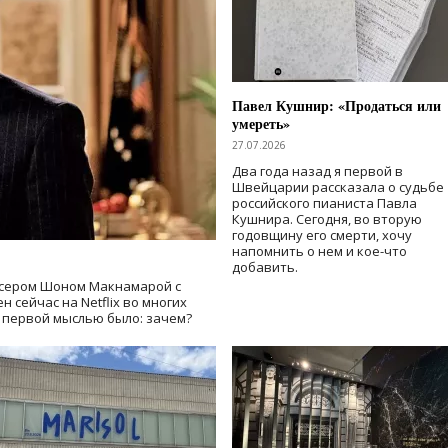
Павел Кушнир: «Продаться или
умереть»
27.07.2026
Два года назад я первой в
Швейцарии рассказала о судьбе
российского пианиста Павла
Кушнира. Сегодня, во вторую
годовщину его смерти, хочу
напомнить о нем и кое-что
добавить.
сером Шоном Макнамарой с
 сейчас на Netflix во многих
й первой мыслью было: зачем?