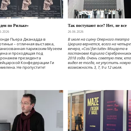
ден по Рильке»
Так поступают все? Нет, не все
6.2026
26.06.2026
Фонде Пьера Джанадда в
В июле на сцену Оперного театра
тиньи – отличная выставка,
Цюриха вернется, всего на четыре
ганизованная парижским Музеем
вечера, «Cosí fan tutte» Моцарта в
дена и проходящая под
постановке Кирилла Серебреннико
тронажем президента
2018 года. Очень советую тем, кто
ейцарской Конфедерации Ги
видел ее тогда, не упустить новую
мелена. Не пропустите!
возможность 3, 7, 9 и 12 июля.