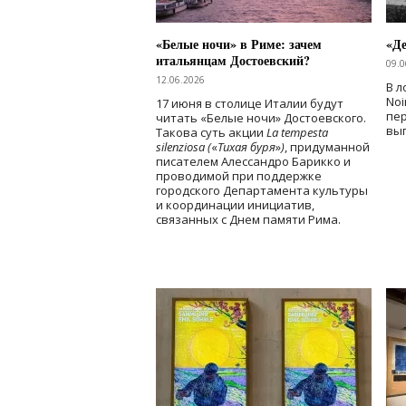
«Белые ночи» в Риме: зачем
«Д
итальянцам Достоевский?
09.0
12.06.2026
В л
Noi
17 июня в столице Италии будут
пе
читать «Белые ночи» Достоевского.
вы
Такова суть акции
La tempesta
silenziosa (
«
Тихая буря
»
)
, придуманной
писателем Алессандро Барикко и
проводимой при поддержке
городского Департамента культуры
и координации инициатив,
связанных с Днем памяти Рима.