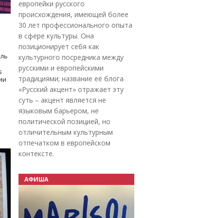
европейки русского
происхождения, имеющей более
30 лет профессионального опыта
в сфере культуры. Она
позиционирует себя как
оль
культурного посредника между
русскими и европейскими
s
традициями; название её блога
дии
«Русский акцент» отражает эту
суть – акцент является не
языковым барьером, не
политической позицией, но
отличительным культурным
отпечатком в европейском
контексте.
АФИША