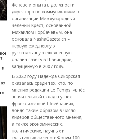
Женеве и опыта в должности
директора по коммуникациям в
организации Международный
Зелёный Крест, основанной
Михаилом Горбачёвым, она
основала NashaGazeta.ch –
первую ежедневную
русскоязычную ежедневную
все
т,
онлайн-газету в Швейцарии,
запущенную в 2007 году.
 в
В 2022 году Надежда Сикорская
ная
оказалась среди тех, кто, по
мнению редакции Le Temps, «внёс
 в
значительный вклад в успех
франкоязычной Швейцарии»,
войдя таким образом в число
лидеров общественного мнения,
а также экономических,
политических, научных и
культурных лидеров: Форум 100.