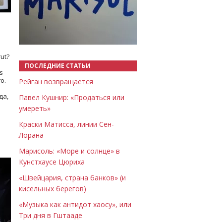
Назад
Вперёд
ut?
ПОСЛЕДНИЕ СТАТЬИ
s
о.
Рейган возвращается
да,
Павел Кушнир: «Продаться или
умереть»
Краски Матисса, линии Сен-
Лорана
Марисоль: «Море и солнце» в
Кунстхаусе Цюриха
«Швейцария, страна банков» (и
кисельных берегов)
«Музыка как антидот хаосу», или
Три дня в Гштааде