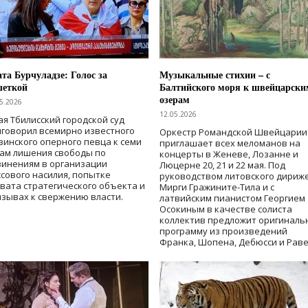
та Бурчуладзе: Голос за
Музыкальные стихии – с
шеткой
Балтийского моря к швейцарски
озерам
5.2026
12.05.2026
ая Тбилисский городской суд
говорил всемирно известного
Оркестр Романдской Швейцарии
зинского оперного певца к семи
приглашает всех меломанов на
дам лишения свободы
по
концерты в Женеве, Лозанне и
винениям в организации
Люцерне 20, 21 и 22 мая. Под
сового насилия, попытке
руководством литовского дириж
вата стратегического объекта и
Мирги Гражините-Тила и с
зывах к свержению власти
.
латвийским пианистом Георгием
Осокиным в качестве солиста
коллектив предложит оригиналь
программу из произведений
Франка, Шопена, Дебюсси и Раве