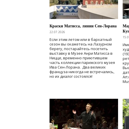
Краски Матисса, линии Сен-Лорана
Мар
Ку
22.07.2026
15.0
Если этим летом или в бархатный
сезон вы окажетесь на Лазурном
Име
берегу, постарайтесь посетить
ху
выставку в Музее Анри Матисса в
(19
Ницце, временно приютившем
рет
часть коллекции парижского музея
кр
Ива Сен-Лорана. Два великих
Выс
француза никогда не встречались,
дат
но их диалог состоялся!
Art
Mu