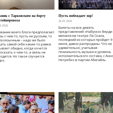
ник с Тарковским на борту
Пусть побеждает хор!
тейнеровоза
26.05.2026
5.2026
Билеты на все девять
представлений «Набукко» Верди
вание моего блога предполагает
миланском театре Ла Скала,
зь с чем-то, пусть не русским, то
последний из которых пройдет 9
скоязычным – надо же было
июня, давно распроданы. Что не
ать самой себе какие-то рамки.
удивительно, учитывая
ывает обидно, когда хочется
гениальность музыки и уровень
сказать о чем-то, а связь не
исполнительского состава, с Анн
одится. Но такое случается
Нетребко в партии Абигайль.
ко.