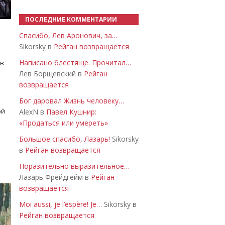
ПОСЛЕДНИЕ КОММЕНТАРИИ
Спасибо, Лев Аронович, за…
Sikorsky в
Рейган возвращается
Написано блестяще. Прочитал…
 в
Лев Борщевский в
Рейган
возвращается
Бог даровал Жизнь человеку…
ой
AlexN в
Павел Кушнир:
«Продаться или умереть»
Большое спасибо, Лазарь!
Sikorsky
в
Рейган возвращается
Поразительно выразительное…
Лазарь Фрейдгейм в
Рейган
возвращается
Moi aussi, je l’espère! Je…
Sikorsky в
Рейган возвращается