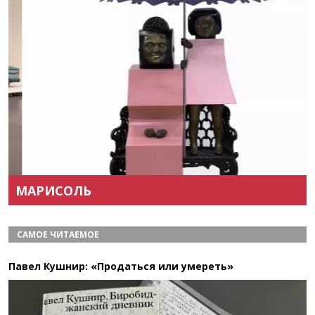
Назад
Вперёд
МАРИСОЛЬ
САМОЕ ЧИТАЕМОЕ
Павел Кушнир: «Продаться или умереть»