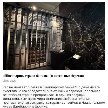
«Швейцария, страна банков» (и кисельных берегов)
08.07.2026
Кто не мечтает о счете в швейцарском банке? Но даже не все
счастливые его обладатели знают, каким образом небольшая
альпийская страна превратилась в один из ведущих
финансовых центров мира. Вниманию любознательных –
познавательная выставка, которая идет сейчас в Национальном
музее Швейцарии в Цюрихе.