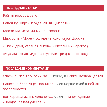
ПОСЛЕДНИЕ СТАТЬИ
Рейган возвращается
Павел Кушнир: «Продаться или умереть»
Краски Матисса, линии Сен-Лорана
Марисоль: «Море и солнце» в Кунстхаусе Цюриха
«Швейцария, страна банков» (и кисельных берегов)
«Музыка как антидот хаосу», или Три дня в Гштааде
ПОСЛЕДНИЕ КОММЕНТАРИИ
Спасибо, Лев Аронович, за…
Sikorsky в
Рейган возвращается
Написано блестяще. Прочитал…
Лев Борщевский в
Рейган
возвращается
Бог даровал Жизнь человеку…
AlexN в
Павел Кушнир:
«Продаться или умереть»