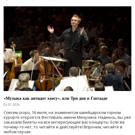
«Музыка как антидот хаосу», или Три дня в Гштааде
03.07.2026
Совсем скоро, 16 июля, на знаменитом швейцарском горном
курорте откроется Фестиваль имени Менухина. Надеюсь, вы уже
заказали билеты на все интересующие вас концерты. Если же
почему-то нет, то читайте и действуйте! Впрочем, читайте в
любом случае.