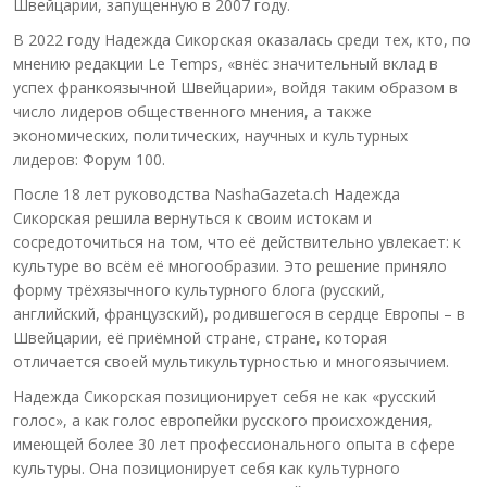
Швейцарии, запущенную в 2007 году.
В 2022 году Надежда Сикорская оказалась среди тех, кто, по
мнению редакции Le Temps, «внёс значительный вклад в
успех франкоязычной Швейцарии», войдя таким образом в
число лидеров общественного мнения, а также
экономических, политических, научных и культурных
лидеров: Форум 100.
После 18 лет руководства NashaGazeta.ch Надежда
Сикорская решила вернуться к своим истокам и
сосредоточиться на том, что её действительно увлекает: к
культуре во всём её многообразии. Это решение приняло
форму трёхязычного культурного блога (русский,
английский, французский), родившегося в сердце Европы – в
Швейцарии, её приёмной стране, стране, которая
отличается своей мультикультурностью и многоязычием.
Надежда Сикорская позиционирует себя не как «русский
голос», а как голос европейки русского происхождения,
имеющей более 30 лет профессионального опыта в сфере
культуры. Она позиционирует себя как культурного