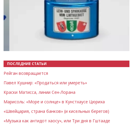
Назад
Вперёд
ПОСЛЕДНИЕ СТАТЬИ
Рейган возвращается
Павел Кушнир: «Продаться или умереть»
Краски Матисса, линии Сен-Лорана
Марисоль: «Море и солнце» в Кунстхаусе Цюриха
«Швейцария, страна банков» (и кисельных берегов)
«Музыка как антидот хаосу», или Три дня в Гштааде