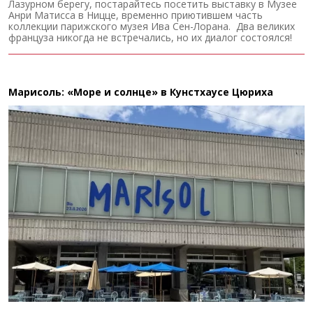
Лазурном берегу, постарайтесь посетить выставку в Музее
Анри Матисса в Ницце, временно приютившем часть
коллекции парижского музея Ива Сен-Лорана. Два великих
француза никогда не встречались, но их диалог состоялся!
Марисоль: «Море и солнце» в Кунстхаусе Цюриха