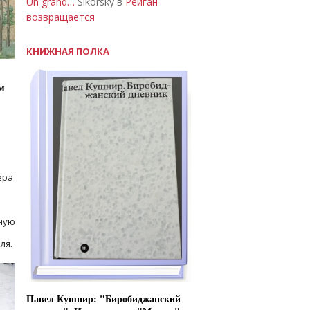
Un grand…
Sikorsky в
Рейган
возвращается
КНИЖНАЯ ПОЛКА
м
ера
ную
ля.
Павел Кушнир: "Биробиджанский