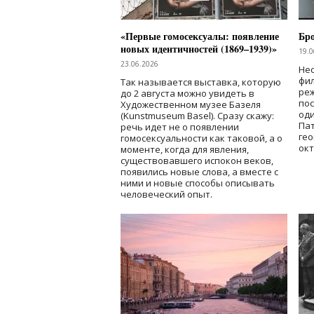
«Первые гомосексуалы: появление
Бр
новых идентичностей (1869–1939)»
19.0
23.06.2026
Нес
фи
Так называется выставка, которую
реж
до 2 августа можно увидеть в
по
Художественном музее Базеля
од
(Kunstmuseum Basel). Сразу скажу:
Пат
речь идет не о появлении
гео
гомосексуальности как таковой, а о
окт
моменте, когда для явления,
существовавшего испокон веков,
появились новые слова, а вместе с
ними и новые способы описывать
человеческий опыт.