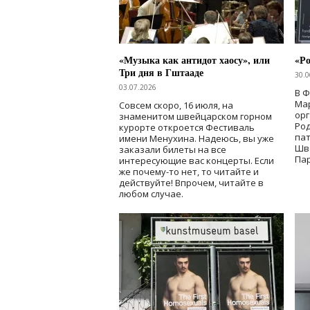
«Музыка как антидот хаосу», или
«Ро
Три дня в Гштааде
30.0
03.07.2026
В 
Мар
Совсем скоро, 16 июля, на
ор
знаменитом швейцарском горном
Ро
курорте откроется Фестиваль
па
имени Менухина. Надеюсь, вы уже
Шв
заказали билеты на все
Пар
интересующие вас концерты. Если
же почему-то нет, то читайте и
действуйте! Впрочем, читайте в
любом случае.