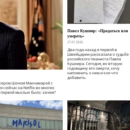
Павел Кушнир: «Продаться или
умереть»
27.07.2026
Два года назад я первой в
Швейцарии рассказала о судьбе
российского пианиста Павла
Кушнира. Сегодня, во вторую
годовщину его смерти, хочу
напомнить о нем и кое-что
добавить.
сером Шоном Макнамарой с
 сейчас на Netflix во многих
й первой мыслью было: зачем?