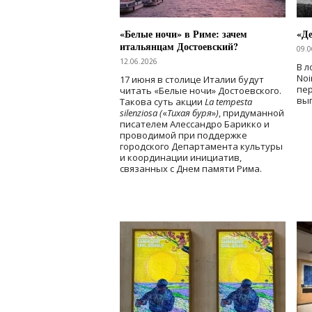
«Белые ночи» в Риме: зачем
«Д
итальянцам Достоевский?
09.0
12.06.2026
В л
Noi
17 июня в столице Италии будут
пе
читать «Белые ночи» Достоевского.
вы
Такова суть акции
La tempesta
silenziosa (
«
Тихая буря
»
)
, придуманной
писателем Алессандро Барикко и
проводимой при поддержке
городского Департамента культуры
и координации инициатив,
связанных с Днем памяти Рима.