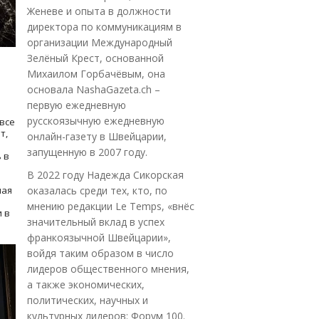
Женеве и опыта в должности
директора по коммуникациям в
организации Международный
Зелёный Крест, основанной
Михаилом Горбачёвым, она
основала NashaGazeta.ch –
первую ежедневную
русскоязычную ежедневную
все
т,
онлайн-газету в Швейцарии,
запущенную в 2007 году.
 в
В 2022 году Надежда Сикорская
ная
оказалась среди тех, кто, по
мнению редакции Le Temps, «внёс
 в
значительный вклад в успех
франкоязычной Швейцарии»,
войдя таким образом в число
лидеров общественного мнения,
а также экономических,
политических, научных и
культурных лидеров: Форум 100.