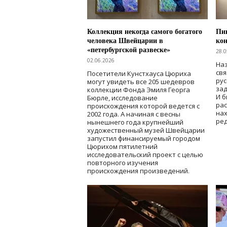
Коллекция некогда самого богатого
Пик
человека Швейцарии в
кон
«петербургской развеске»
28.0
02.06.2026
Наз
свя
Посетители Кунстхауса Цюриха
рус
могут увидеть все 205 шедевров
зад
коллекции Фонда Эмиля Георга
И б
Бюрле, исследование
рас
происхождения которой ведется с
нах
2002 года. А начиная с весны
ред
нынешнего года крупнейший
художественный музей Швейцарии
запустил финансируемый городом
Цюрихом пятилетний
исследовательский проект с целью
повторного изучения
происхождения произведений.