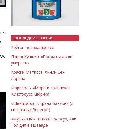
Назад
Вперёд
ut?
ПОСЛЕДНИЕ СТАТЬИ
s
о.
Рейган возвращается
да,
Павел Кушнир: «Продаться или
умереть»
Краски Матисса, линии Сен-
Лорана
Марисоль: «Море и солнце» в
Кунстхаусе Цюриха
«Швейцария, страна банков» (и
кисельных берегов)
«Музыка как антидот хаосу», или
Три дня в Гштааде