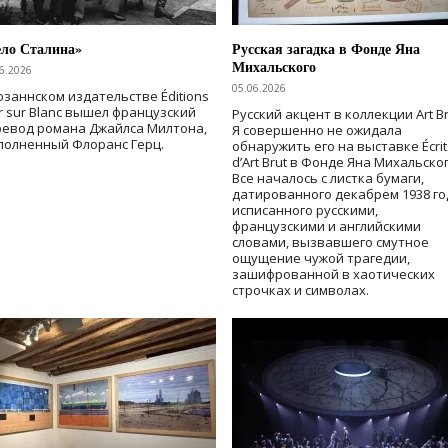
ело Сталина»
Русская загадка в Фонде Яна
Михальского
6.2026
05.06.2026
озаннском издательстве Éditions
r sur Blanc вышел французский
Русский акцент в коллекции Art Br
ревод романа Джайлса Милтона,
Я совершенно не ожидала
полненный Флоранс Герц.
обнаружить его на выставке Écrit
d’Art Brut в Фонде Яна Михальског
Все началось с листка бумаги,
датированного декабрем 1938 го
исписанного русскими,
французскими и английскими
словами, вызвавшего смутное
ощущение чужой трагедии,
зашифрованной в хаотических
строчках и символах.