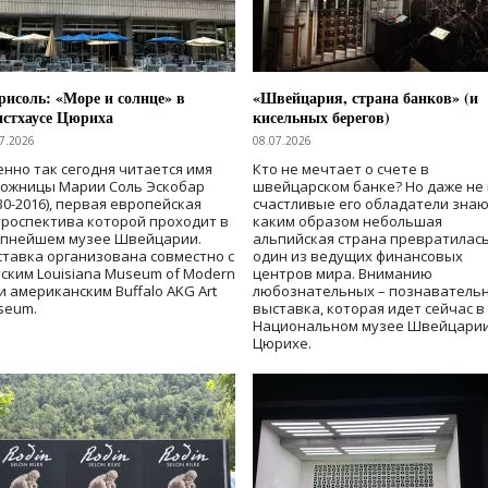
исоль: «Море и солнце» в
«Швейцария, страна банков» (и
нстхаусе Цюриха
кисельных берегов)
7.2026
08.07.2026
нно так сегодня читается имя
Кто не мечтает о счете в
дожницы Марии Соль Эскобар
швейцарском банке? Но даже не 
30-2016), первая европейская
счастливые его обладатели знаю
роспектива которой проходит в
каким образом небольшая
упнейшем музее Швейцарии.
альпийская страна превратилась
тавка организована совместно с
один из ведущих финансовых
ским Louisiana Museum of Modern
центров мира. Вниманию
 и американским Buffalo AKG Art
любознательных – познаватель
seum.
выставка, которая идет сейчас в
Национальном музее Швейцарии
Цюрихе.