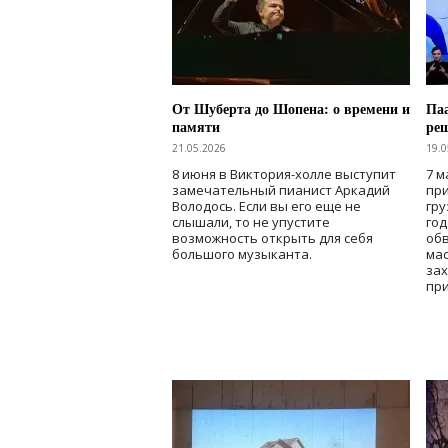
От Шуберта до Шопена: о времени и
Паа
памяти
ре
21.05.2026
19.0
8 июня в Виктория-холле выступит
7 м
замечательный пианист Аркадий
при
Володось. Если вы его еще не
гру
слышали, то не упустите
го
возможность открыть для себя
об
большого музыканта.
мас
зах
при