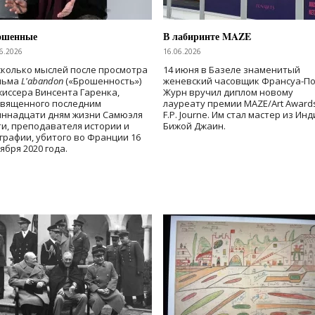
ошенные
В лабиринте MAZE
6.2026
16.06.2026
колько мыслей после просмотра
14 июня в Базеле знаменитый
льма
L'abandon
(«Брошенность»)
женевский часовщик Франсуа-П
иссера Винсента Гаренка,
Журн вручил диплом новому
священного последним
лауреату премии MAZE/Art Award
иннадцати дням жизни Самюэля
F.P. Journe. Им стал мастер из Ин
и, преподавателя истории и
Бижой Джаин.
графии, убитого во Франции 16
ября 2020 года.