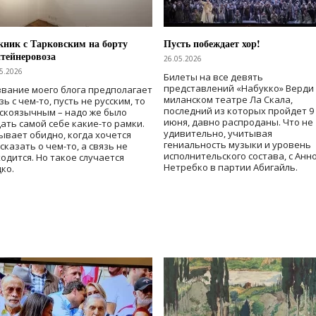
ник с Тарковским на борту
Пусть побеждает хор!
тейнеровоза
26.05.2026
5.2026
Билеты на все девять
представлений «Набукко» Верди
вание моего блога предполагает
миланском театре Ла Скала,
зь с чем-то, пусть не русским, то
последний из которых пройдет 9
скоязычным – надо же было
июня, давно распроданы. Что не
ать самой себе какие-то рамки.
удивительно, учитывая
ывает обидно, когда хочется
гениальность музыки и уровень
сказать о чем-то, а связь не
исполнительского состава, с Анн
одится. Но такое случается
Нетребко в партии Абигайль.
ко.