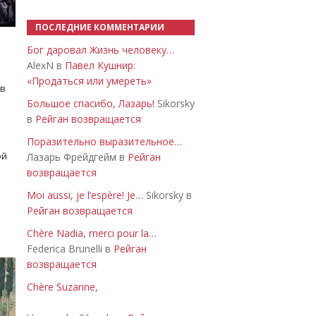
ПОСЛЕДНИЕ КОММЕНТАРИИ
Бог даровал Жизнь человеку…
AlexN в
Павел Кушнир:
«Продаться или умереть»
 в
Большое спасибо, Лазарь!
Sikorsky
в
Рейган возвращается
Поразительно выразительное…
ой
Лазарь Фрейдгейм в
Рейган
возвращается
Moi aussi, je l’espère! Je…
Sikorsky в
Рейган возвращается
Chère Nadia, merci pour la…
Federica Brunelli в
Рейган
возвращается
Chère Suzanne,