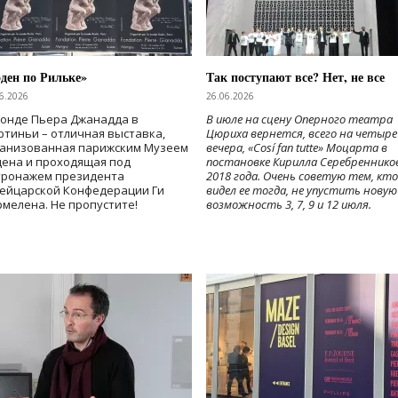
ден по Рильке»
Так поступают все? Нет, не все
6.2026
26.06.2026
Фонде Пьера Джанадда в
В июле на сцену Оперного театра
тиньи – отличная выставка,
Цюриха вернется, всего на четыре
ганизованная парижским Музеем
вечера, «Cosí fan tutte» Моцарта в
дена и проходящая под
постановке Кирилла Серебреннико
тронажем президента
2018 года. Очень советую тем, кто
ейцарской Конфедерации Ги
видел ее тогда, не упустить новую
мелена. Не пропустите!
возможность 3, 7, 9 и 12 июля.