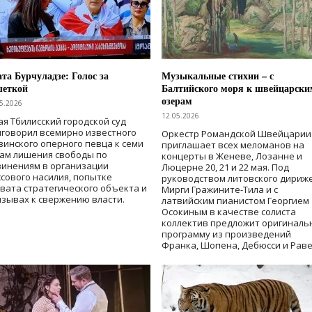
та Бурчуладзе: Голос за
Музыкальные стихии – с
шеткой
Балтийского моря к швейцарски
озерам
5.2026
12.05.2026
ая Тбилисский городской суд
говорил всемирно известного
Оркестр Романдской Швейцарии
зинского оперного певца к семи
приглашает всех меломанов на
дам лишения свободы
по
концерты в Женеве, Лозанне и
винениям в организации
Люцерне 20, 21 и 22 мая. Под
сового насилия, попытке
руководством литовского дириж
вата стратегического объекта и
Мирги Гражините-Тила и с
зывах к свержению власти
.
латвийским пианистом Георгием
Осокиным в качестве солиста
коллектив предложит оригиналь
программу из произведений
Франка, Шопена, Дебюсси и Раве