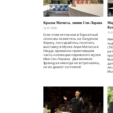
Краски Матисса, линии Сен-Лорана
Мар
Ку
22.07.2026
15.0
Если этим летом или в бархатный
сезон вы окажетесь на Лазурном
Име
берегу, постарайтесь посетить
ху
выставку в Музее Анри Матисса в
(19
Ницце, временно приютившем
рет
часть коллекции парижского музея
кр
Ива Сен-Лорана. Два великих
Выс
француза никогда не встречались,
дат
но их диалог состоялся!
Art
Mu