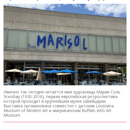
Именно так сегодня читается имя художницы Марии Соль
Эскобар (1930-2016), первая европейская ретроспектива
которой проходит в крупнейшем музее Швейцарии.
Выставка организована совместно с датским Louisiana
Museum of Modern Art и американским Buffalo AKG Art
Museum.