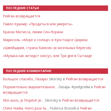
ПОСЛЕДНИЕ СТАТЬИ
Рейган возвращается
Павел Кушнир: «Продаться или умереть»
Краски Матисса, линии Сен-Лорана
Марисоль: «Море и солнце» в Кунстхаусе Цюриха
«Швейцария, страна банков» (и кисельных берегов)
«Музыка как антидот хаосу», или Три дня в Гштааде
ПОСЛЕДНИЕ КОММЕНТАРИИ
Большое спасибо, Лазарь!
Sikorsky в
Рейган возвращается
Поразительно выразительное…
Лазарь Фрейдгейм в
Рейган
возвращается
Moi aussi, je l’espère! Je…
Sikorsky в
Рейган возвращается
Chère Nadia, merci pour la…
Federica Brunelli в
Рейган