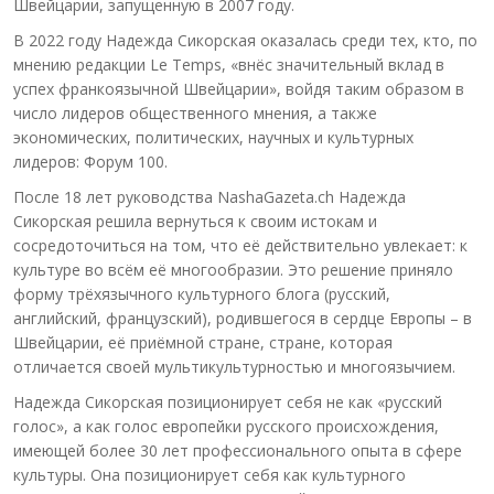
Швейцарии, запущенную в 2007 году.
В 2022 году Надежда Сикорская оказалась среди тех, кто, по
мнению редакции Le Temps, «внёс значительный вклад в
успех франкоязычной Швейцарии», войдя таким образом в
число лидеров общественного мнения, а также
экономических, политических, научных и культурных
лидеров: Форум 100.
После 18 лет руководства NashaGazeta.ch Надежда
Сикорская решила вернуться к своим истокам и
сосредоточиться на том, что её действительно увлекает: к
культуре во всём её многообразии. Это решение приняло
форму трёхязычного культурного блога (русский,
английский, французский), родившегося в сердце Европы – в
Швейцарии, её приёмной стране, стране, которая
отличается своей мультикультурностью и многоязычием.
Надежда Сикорская позиционирует себя не как «русский
голос», а как голос европейки русского происхождения,
имеющей более 30 лет профессионального опыта в сфере
культуры. Она позиционирует себя как культурного