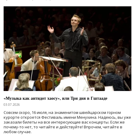
«Музыка как антидот хаосу», или Три дня в Гштааде
03.07.2026
Совсем скоро, 16 июля, на знаменитом швейцарском горном
курорте откроется Фестиваль имени Менухина. Надеюсь, вы уже
заказали билеты на все интересующие вас концерты. Если же
почему-то нет, то читайте и действуйте! Впрочем, читайте в
любом случае.