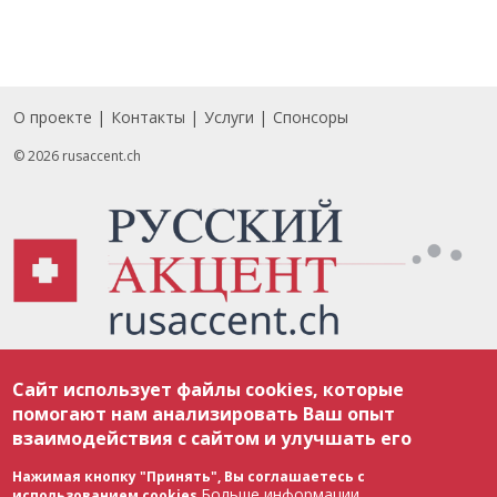
О проекте
Контакты
Услуги
Спонсоры
Footer
© 2026 rusaccent.ch
Все материалы, размещенные на веб-сайте rusaccent.ch, охраняются в
Сайт использует файлы cookies, которые
соответствии с законодательством Швейцарии об авторском праве и
международными соглашениями. Полное или частичное использование
помогают нам анализировать Ваш опыт
материалов возможно только с разрешения редакции. В случае полного
взаимодействия с сайтом и улучшать его
или частичного воспроизведения материалов сайта rusaccent.ch,
ОБЯЗАТЕЛЬНА АКТИВНАЯ ГИПЕРССЫЛКА на конкретный заимствованный
текст. Фотоизображения, размещенные редакцией rusaccent.ch, являются
Нажимая кнопку "Принять", Вы соглашаетесь с
ее исключительной собственностью. Полное или частичное
Больше информации
использованием cookies