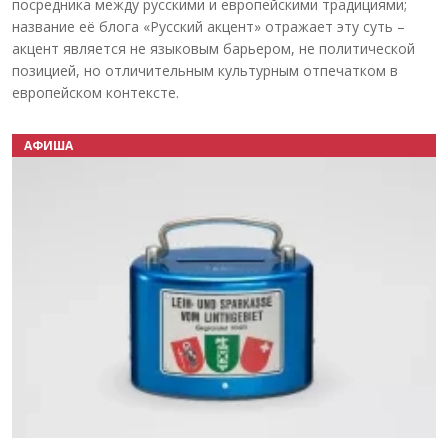
посредника между русскими и европейскими традициями;
название её блога «Русский акцент» отражает эту суть –
акцент является не языковым барьером, не политической
позицией, но отличительным культурным отпечатком в
европейском контексте.
АФИША
Назад
Вперёд