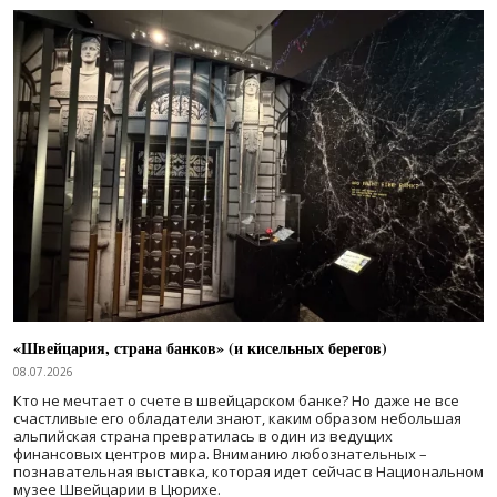
«Швейцария, страна банков» (и кисельных берегов)
08.07.2026
Кто не мечтает о счете в швейцарском банке? Но даже не все
счастливые его обладатели знают, каким образом небольшая
альпийская страна превратилась в один из ведущих
финансовых центров мира. Вниманию любознательных –
познавательная выставка, которая идет сейчас в Национальном
музее Швейцарии в Цюрихе.