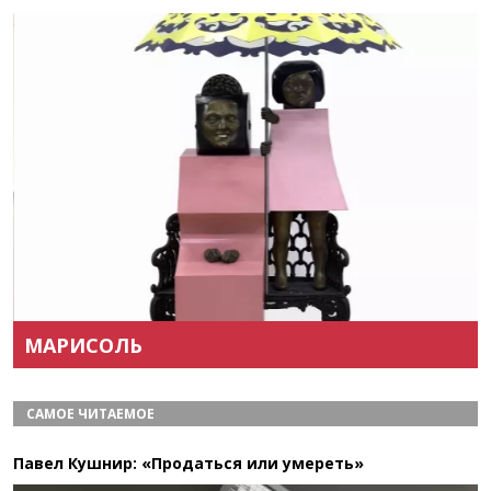
Назад
Вперёд
МАРИСОЛЬ
САМОЕ ЧИТАЕМОЕ
Павел Кушнир: «Продаться или умереть»