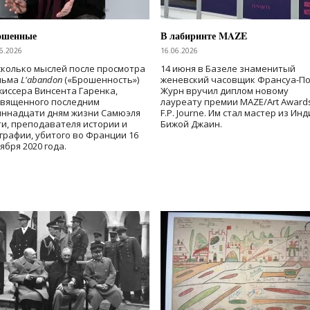
ошенные
В лабиринте MAZE
6.2026
16.06.2026
колько мыслей после просмотра
14 июня в Базеле знаменитый
льма
L'abandon
(«Брошенность»)
женевский часовщик Франсуа-П
иссера Винсента Гаренка,
Журн вручил диплом новому
священного последним
лауреату премии MAZE/Art Award
иннадцати дням жизни Самюэля
F.P. Journe. Им стал мастер из Ин
и, преподавателя истории и
Бижой Джаин.
графии, убитого во Франции 16
ября 2020 года.