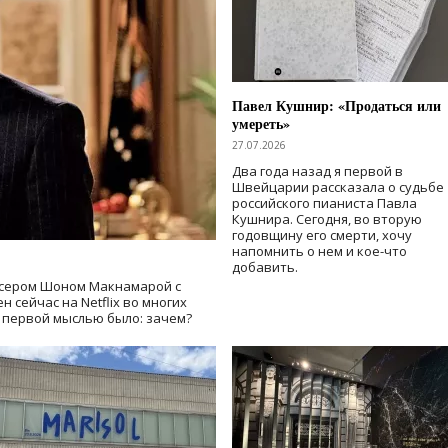
Павел Кушнир: «Продаться или
умереть»
27.07.2026
Два года назад я первой в
Швейцарии рассказала о судьбе
российского пианиста Павла
Кушнира. Сегодня, во вторую
годовщину его смерти, хочу
напомнить о нем и кое-что
добавить.
сером Шоном Макнамарой с
 сейчас на Netflix во многих
й первой мыслью было: зачем?