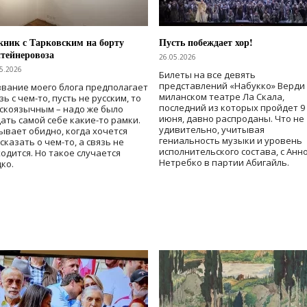
ник с Тарковским на борту
Пусть побеждает хор!
тейнеровоза
26.05.2026
5.2026
Билеты на все девять
представлений «Набукко» Верди
вание моего блога предполагает
миланском театре Ла Скала,
зь с чем-то, пусть не русским, то
последний из которых пройдет 9
скоязычным – надо же было
июня, давно распроданы. Что не
ать самой себе какие-то рамки.
удивительно, учитывая
ывает обидно, когда хочется
гениальность музыки и уровень
сказать о чем-то, а связь не
исполнительского состава, с Анн
одится. Но такое случается
Нетребко в партии Абигайль.
ко.