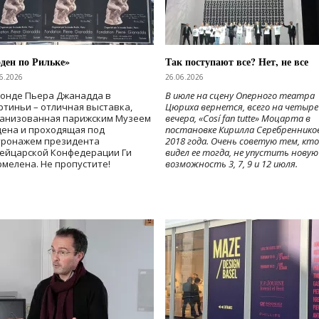
ден по Рильке»
Так поступают все? Нет, не все
6.2026
26.06.2026
Фонде Пьера Джанадда в
В июле на сцену Оперного театра
тиньи – отличная выставка,
Цюриха вернется, всего на четыре
ганизованная парижским Музеем
вечера, «Cosí fan tutte» Моцарта в
дена и проходящая под
постановке Кирилла Серебреннико
тронажем президента
2018 года. Очень советую тем, кто
ейцарской Конфедерации Ги
видел ее тогда, не упустить новую
мелена. Не пропустите!
возможность 3, 7, 9 и 12 июля.