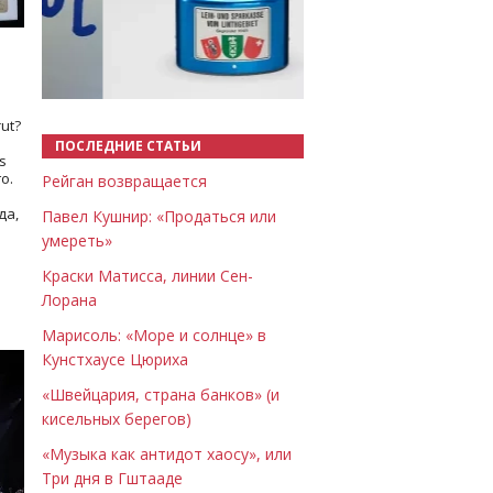
Назад
Вперёд
ut?
ПОСЛЕДНИЕ СТАТЬИ
s
о.
Рейган возвращается
да,
Павел Кушнир: «Продаться или
умереть»
Краски Матисса, линии Сен-
Лорана
Марисоль: «Море и солнце» в
Кунстхаусе Цюриха
«Швейцария, страна банков» (и
кисельных берегов)
«Музыка как антидот хаосу», или
Три дня в Гштааде