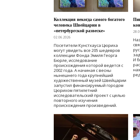
Коллекция некогда самого богатого
Пик
человека Швейцарии в
кон
«петербургской развеске»
28.0
02.06.2026
Наз
свя
Посетители Кунстхауса Цюриха
рус
могут увидеть все 205 шедевров
зад
коллекции Фонда Эмиля Георга
И б
Бюрле, исследование
рас
происхождения которой ведется с
нах
2002 года. А начиная с весны
ред
нынешнего года крупнейший
художественный музей Швейцарии
запустил финансируемый городом
Цюрихом пятилетний
исследовательский проект с целью
повторного изучения
происхождения произведений.