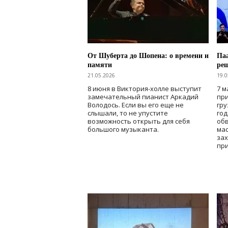
От Шуберта до Шопена: о времени и
Паа
памяти
ре
21.05.2026
19.0
8 июня в Виктория-холле выступит
7 м
замечательный пианист Аркадий
при
Володось. Если вы его еще не
гру
слышали, то не упустите
го
возможность открыть для себя
об
большого музыканта.
мас
зах
при