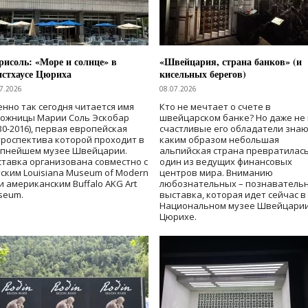
исоль: «Море и солнце» в
«Швейцария, страна банков» (и
нстхаусе Цюриха
кисельных берегов)
7.2026
08.07.2026
нно так сегодня читается имя
Кто не мечтает о счете в
дожницы Марии Соль Эскобар
швейцарском банке? Но даже не 
30-2016), первая европейская
счастливые его обладатели знаю
роспектива которой проходит в
каким образом небольшая
упнейшем музее Швейцарии.
альпийская страна превратилась
тавка организована совместно с
один из ведущих финансовых
ским Louisiana Museum of Modern
центров мира. Вниманию
 и американским Buffalo AKG Art
любознательных – познаватель
seum.
выставка, которая идет сейчас в
Национальном музее Швейцарии
Цюрихе.