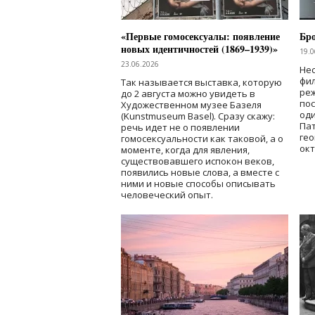
«Первые гомосексуалы: появление
Бр
новых идентичностей (1869–1939)»
19.0
23.06.2026
Нес
фи
Так называется выставка, которую
реж
до 2 августа можно увидеть в
по
Художественном музее Базеля
од
(Kunstmuseum Basel). Сразу скажу:
Пат
речь идет не о появлении
гео
гомосексуальности как таковой, а о
окт
моменте, когда для явления,
существовавшего испокон веков,
появились новые слова, а вместе с
ними и новые способы описывать
человеческий опыт.