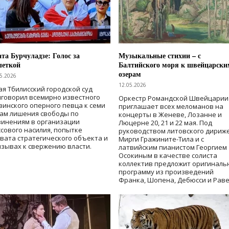
та Бурчуладзе: Голос за
Музыкальные стихии – с
шеткой
Балтийского моря к швейцарски
озерам
5.2026
12.05.2026
ая Тбилисский городской суд
говорил всемирно известного
Оркестр Романдской Швейцарии
зинского оперного певца к семи
приглашает всех меломанов на
дам лишения свободы
по
концерты в Женеве, Лозанне и
винениям в организации
Люцерне 20, 21 и 22 мая. Под
сового насилия, попытке
руководством литовского дириж
вата стратегического объекта и
Мирги Гражините-Тила и с
зывах к свержению власти
.
латвийским пианистом Георгием
Осокиным в качестве солиста
коллектив предложит оригиналь
программу из произведений
Франка, Шопена, Дебюсси и Раве