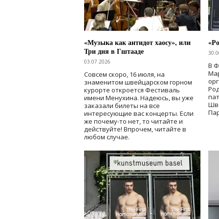
«Музыка как антидот хаосу», или
«Ро
Три дня в Гштааде
30.0
03.07.2026
В 
Мар
Совсем скоро, 16 июля, на
ор
знаменитом швейцарском горном
Ро
курорте откроется Фестиваль
па
имени Менухина. Надеюсь, вы уже
Шв
заказали билеты на все
Пар
интересующие вас концерты. Если
же почему-то нет, то читайте и
действуйте! Впрочем, читайте в
любом случае.