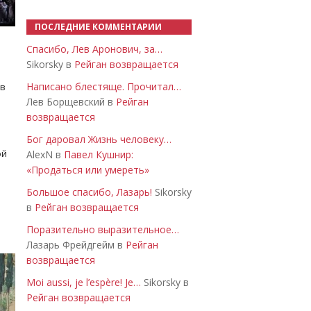
ПОСЛЕДНИЕ КОММЕНТАРИИ
Спасибо, Лев Аронович, за…
Sikorsky в
Рейган возвращается
Написано блестяще. Прочитал…
 в
Лев Борщевский в
Рейган
возвращается
Бог даровал Жизнь человеку…
ой
AlexN в
Павел Кушнир:
«Продаться или умереть»
Большое спасибо, Лазарь!
Sikorsky
в
Рейган возвращается
Поразительно выразительное…
Лазарь Фрейдгейм в
Рейган
возвращается
Moi aussi, je l’espère! Je…
Sikorsky в
Рейган возвращается