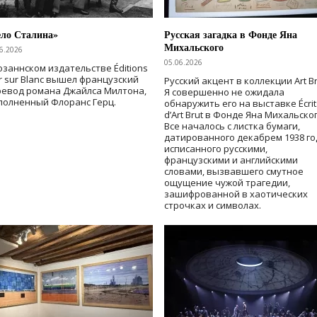
ело Сталина»
Русская загадка в Фонде Яна
Михальского
6.2026
05.06.2026
озаннском издательстве Éditions
r sur Blanc вышел французский
Русский акцент в коллекции Art Br
ревод романа Джайлса Милтона,
Я совершенно не ожидала
полненный Флоранс Герц.
обнаружить его на выставке Écrit
d’Art Brut в Фонде Яна Михальског
Все началось с листка бумаги,
датированного декабрем 1938 го
исписанного русскими,
французскими и английскими
словами, вызвавшего смутное
ощущение чужой трагедии,
зашифрованной в хаотических
строчках и символах.