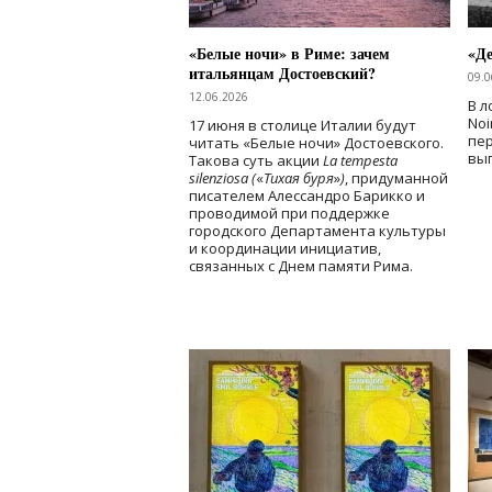
«Белые ночи» в Риме: зачем
«Д
итальянцам Достоевский?
09.0
12.06.2026
В л
Noi
17 июня в столице Италии будут
пе
читать «Белые ночи» Достоевского.
вы
Такова суть акции
La tempesta
silenziosa (
«
Тихая буря
»
)
, придуманной
писателем Алессандро Барикко и
проводимой при поддержке
городского Департамента культуры
и координации инициатив,
связанных с Днем памяти Рима.