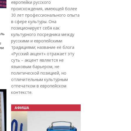
европейки русского
происхождения, имеющей более
30 лет профессионального опыта
в сфере культуры. Она
позиционирует себя как
оль
культурного посредника между
русскими и европейскими
s
традициями; название её блога
дии
«Русский акцент» отражает эту
суть – акцент является не
языковым барьером, не
политической позицией, но
отличительным культурным
отпечатком в европейском
контексте.
АФИША