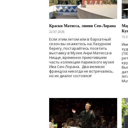
Краски Матисса, линии Сен-Лорана
Мар
Ку
22.07.2026
15.0
Если этим летом или в бархатный
сезон вы окажетесь на Лазурном
Име
берегу, постарайтесь посетить
ху
выставку в Музее Анри Матисса в
(19
Ницце, временно приютившем
рет
часть коллекции парижского музея
кр
Ива Сен-Лорана. Два великих
Выс
француза никогда не встречались,
дат
но их диалог состоялся!
Art
Mu