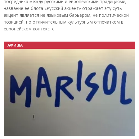
посредника между русскими и европейскими традициями;
название её блога «Русский акцент» отражает эту суть –
акцент является не языковым барьером, не политической
позицией, но отличительным культурным отпечатком в
европейском контексте.
АФИША
Назад
Вперёд