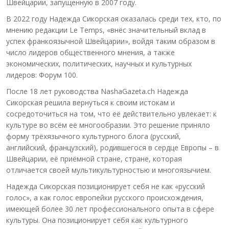
Швейцарии, запущенную в 2007 году.
В 2022 году Надежда Сикорская оказалась среди тех, кто, по
мнению редакции Le Temps, «внёс значительный вклад в
успех франкоязычной Швейцарии», войдя таким образом в
число лидеров общественного мнения, а также
экономических, политических, научных и культурных
лидеров: Форум 100.
После 18 лет руководства NashaGazeta.ch Надежда
Сикорская решила вернуться к своим истокам и
сосредоточиться на том, что её действительно увлекает: к
культуре во всём её многообразии. Это решение приняло
форму трёхязычного культурного блога (русский,
английский, французский), родившегося в сердце Европы – в
Швейцарии, её приёмной стране, стране, которая
отличается своей мультикультурностью и многоязычием.
Надежда Сикорская позиционирует себя не как «русский
голос», а как голос европейки русского происхождения,
имеющей более 30 лет профессионального опыта в сфере
культуры. Она позиционирует себя как культурного