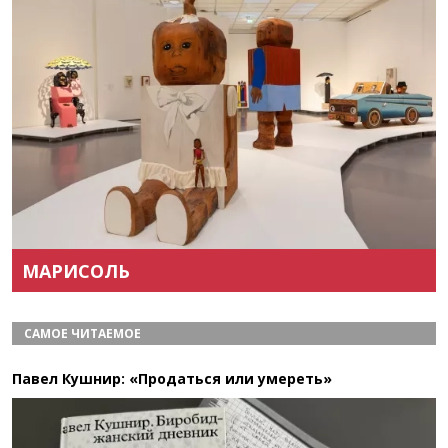
Назад
Вперёд
МАРИСОЛЬ
САМОЕ ЧИТАЕМОЕ
Павел Кушнир: «Продаться или умереть»