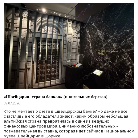
«Швейцария, страна банков» (и кисельных берегов)
08.07.2026
Кто не мечтает о счете в швейцарском банке? Но даже не все
счастливые его обладатели знают, каким образом небольшая
альпийская страна превратилась в один из ведущих
финансовых центров мира. Вниманию любознательных –
познавательная выставка, которая идет сейчас в Национальном
музее Швейцарии в Цюрихе.