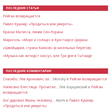
ПОСЛЕДНИЕ СТАТЬИ
Рейган возвращается
Павел Кушнир: «Продаться или умереть»
Краски Матисса, линии Сен-Лорана
Марисоль: «Море и солнце» в Кунстхаусе Цюриха
«Швейцария, страна банков» (и кисельных берегов)
«Музыка как антидот хаосу», или Три дня в Гштааде
ПОСЛЕДНИЕ КОММЕНТАРИИ
Спасибо, Лев Аронович, за…
Sikorsky в
Рейган возвращается
Написано блестяще. Прочитал…
Лев Борщевский в
Рейган
возвращается
Бог даровал Жизнь человеку…
AlexN в
Павел Кушнир:
«Продаться или умереть»