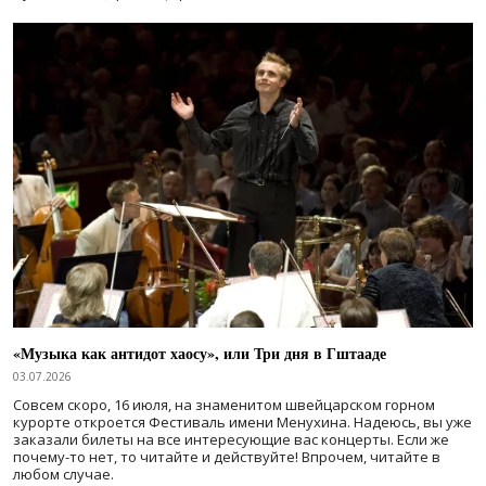
«Музыка как антидот хаосу», или Три дня в Гштааде
03.07.2026
Совсем скоро, 16 июля, на знаменитом швейцарском горном
курорте откроется Фестиваль имени Менухина. Надеюсь, вы уже
заказали билеты на все интересующие вас концерты. Если же
почему-то нет, то читайте и действуйте! Впрочем, читайте в
любом случае.