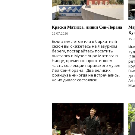
Краски Матисса, линии Сен-Лорана
Мар
Ку
22.07.2026
15.0
Если этим летом или в бархатный
сезон вы окажетесь на Лазурном
Име
берегу, постарайтесь посетить
ху
выставку в Музее Анри Матисса в
(19
Ницце, временно приютившем
рет
часть коллекции парижского музея
кр
Ива Сен-Лорана. Два великих
Выс
француза никогда не встречались,
дат
но их диалог состоялся!
Art
Mu