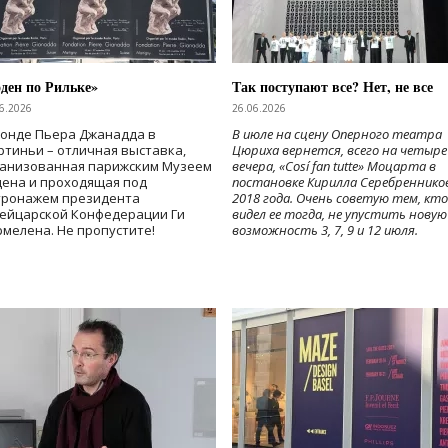
ден по Рильке»
Так поступают все? Нет, не все
6.2026
26.06.2026
Фонде Пьера Джанадда в
В июле на сцену Оперного театра
тиньи – отличная выставка,
Цюриха вернется, всего на четыре
ганизованная парижским Музеем
вечера, «Cosí fan tutte» Моцарта в
дена и проходящая под
постановке Кирилла Серебреннико
тронажем президента
2018 года. Очень советую тем, кто
ейцарской Конфедерации Ги
видел ее тогда, не упустить новую
мелена. Не пропустите!
возможность 3, 7, 9 и 12 июля.