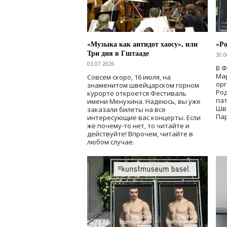
«Музыка как антидот хаосу», или
«Ро
Три дня в Гштааде
30.0
03.07.2026
В 
Мар
Совсем скоро, 16 июля, на
ор
знаменитом швейцарском горном
Ро
курорте откроется Фестиваль
па
имени Менухина. Надеюсь, вы уже
Шв
заказали билеты на все
Пар
интересующие вас концерты. Если
же почему-то нет, то читайте и
действуйте! Впрочем, читайте в
любом случае.