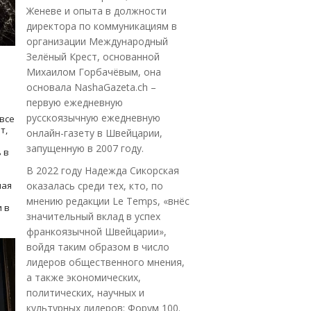
Женеве и опыта в должности
директора по коммуникациям в
организации Международный
Зелёный Крест, основанной
Михаилом Горбачёвым, она
основала NashaGazeta.ch –
первую ежедневную
русскоязычную ежедневную
все
т,
онлайн-газету в Швейцарии,
запущенную в 2007 году.
 в
В 2022 году Надежда Сикорская
ная
оказалась среди тех, кто, по
мнению редакции Le Temps, «внёс
 в
значительный вклад в успех
франкоязычной Швейцарии»,
войдя таким образом в число
лидеров общественного мнения,
а также экономических,
политических, научных и
культурных лидеров: Форум 100.