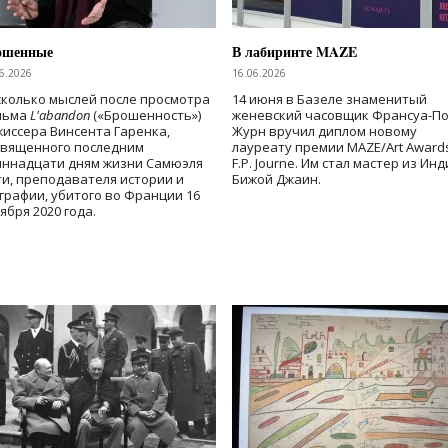
ошенные
В лабиринте MAZE
6.2026
16.06.2026
колько мыслей после просмотра
14 июня в Базеле знаменитый
льма
L'abandon
(«Брошенность»)
женевский часовщик Франсуа-П
иссера Винсента Гаренка,
Журн вручил диплом новому
священного последним
лауреату премии MAZE/Art Award
иннадцати дням жизни Самюэля
F.P. Journe. Им стал мастер из Ин
и, преподавателя истории и
Бижой Джаин.
графии, убитого во Франции 16
ября 2020 года.