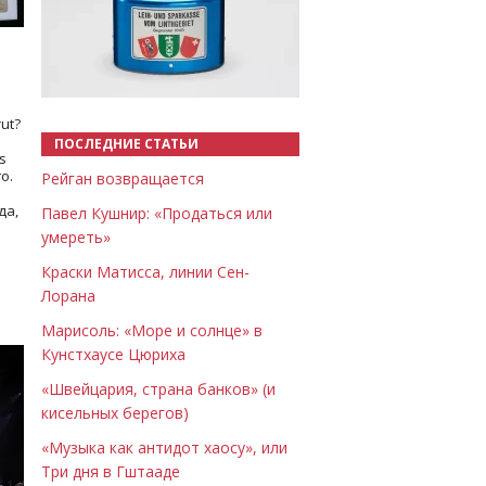
Назад
Вперёд
ut?
ПОСЛЕДНИЕ СТАТЬИ
s
о.
Рейган возвращается
да,
Павел Кушнир: «Продаться или
умереть»
Краски Матисса, линии Сен-
Лорана
Марисоль: «Море и солнце» в
Кунстхаусе Цюриха
«Швейцария, страна банков» (и
кисельных берегов)
«Музыка как антидот хаосу», или
Три дня в Гштааде