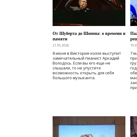
От Шуберта до Шопена: о времени и
Паа
памяти
ре
21.05.2026
19.0
8 июня в Виктория-холле выступит
7 м
замечательный пианист Аркадий
при
Володось. Если вы его еще не
гру
слышали, то не упустите
го
возможность открыть для себя
об
большого музыканта.
мас
зах
при