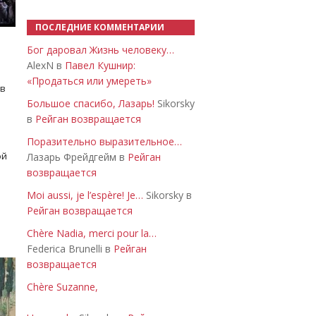
ПОСЛЕДНИЕ КОММЕНТАРИИ
Бог даровал Жизнь человеку…
AlexN в
Павел Кушнир:
«Продаться или умереть»
 в
Большое спасибо, Лазарь!
Sikorsky
в
Рейган возвращается
Поразительно выразительное…
ой
Лазарь Фрейдгейм в
Рейган
возвращается
Moi aussi, je l’espère! Je…
Sikorsky в
Рейган возвращается
Chère Nadia, merci pour la…
Federica Brunelli в
Рейган
возвращается
Chère Suzanne,