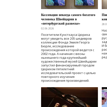
Коллекция некогда самого богатого
Пик
человека Швейцарии в
кон
«петербургской развеске»
28.0
02.06.2026
Наз
свя
Посетители Кунстхауса Цюриха
рус
могут увидеть все 205 шедевров
зад
коллекции Фонда Эмиля Георга
И б
Бюрле, исследование
рас
происхождения которой ведется с
нах
2002 года. А начиная с весны
ред
нынешнего года крупнейший
художественный музей Швейцарии
запустил финансируемый городом
Цюрихом пятилетний
исследовательский проект с целью
повторного изучения
происхождения произведений.