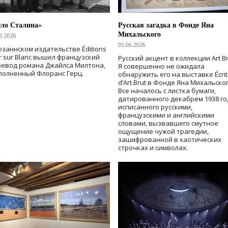
ело Сталина»
Русская загадка в Фонде Яна
Михальского
6.2026
05.06.2026
озаннском издательстве Éditions
r sur Blanc вышел французский
Русский акцент в коллекции Art Br
ревод романа Джайлса Милтона,
Я совершенно не ожидала
полненный Флоранс Герц.
обнаружить его на выставке Écrit
d’Art Brut в Фонде Яна Михальског
Все началось с листка бумаги,
датированного декабрем 1938 го
исписанного русскими,
французскими и английскими
словами, вызвавшего смутное
ощущение чужой трагедии,
зашифрованной в хаотических
строчках и символах.