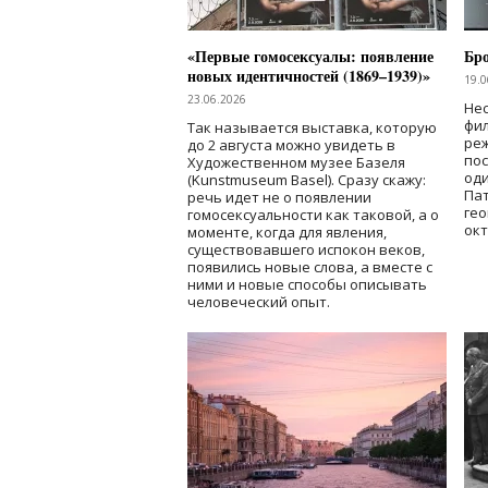
«Первые гомосексуалы: появление
Бр
новых идентичностей (1869–1939)»
19.0
23.06.2026
Нес
фи
Так называется выставка, которую
реж
до 2 августа можно увидеть в
по
Художественном музее Базеля
од
(Kunstmuseum Basel). Сразу скажу:
Пат
речь идет не о появлении
гео
гомосексуальности как таковой, а о
окт
моменте, когда для явления,
существовавшего испокон веков,
появились новые слова, а вместе с
ними и новые способы описывать
человеческий опыт.