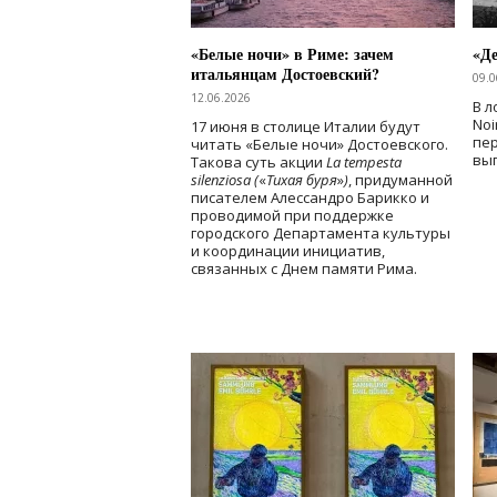
«Белые ночи» в Риме: зачем
«Д
итальянцам Достоевский?
09.0
12.06.2026
В л
Noi
17 июня в столице Италии будут
пе
читать «Белые ночи» Достоевского.
вы
Такова суть акции
La tempesta
silenziosa (
«
Тихая буря
»
)
, придуманной
писателем Алессандро Барикко и
проводимой при поддержке
городского Департамента культуры
и координации инициатив,
связанных с Днем памяти Рима.