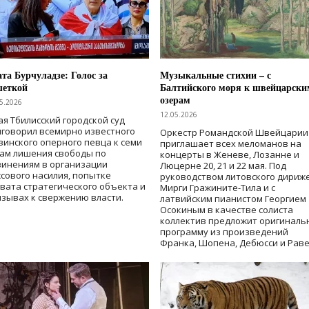
та Бурчуладзе: Голос за
Музыкальные стихии – с
шеткой
Балтийского моря к швейцарски
озерам
5.2026
12.05.2026
ая Тбилисский городской суд
говорил всемирно известного
Оркестр Романдской Швейцарии
зинского оперного певца к семи
приглашает всех меломанов на
дам лишения свободы
по
концерты в Женеве, Лозанне и
винениям в организации
Люцерне 20, 21 и 22 мая. Под
сового насилия, попытке
руководством литовского дириж
вата стратегического объекта и
Мирги Гражините-Тила и с
зывах к свержению власти
.
латвийским пианистом Георгием
Осокиным в качестве солиста
коллектив предложит оригиналь
программу из произведений
Франка, Шопена, Дебюсси и Раве