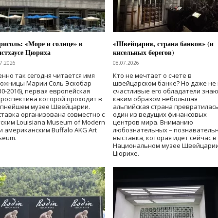
исоль: «Море и солнце» в
«Швейцария, страна банков» (и
нстхаусе Цюриха
кисельных берегов)
7.2026
08.07.2026
нно так сегодня читается имя
Кто не мечтает о счете в
дожницы Марии Соль Эскобар
швейцарском банке? Но даже не 
30-2016), первая европейская
счастливые его обладатели знаю
роспектива которой проходит в
каким образом небольшая
упнейшем музее Швейцарии.
альпийская страна превратилась
тавка организована совместно с
один из ведущих финансовых
ским Louisiana Museum of Modern
центров мира. Вниманию
 и американским Buffalo AKG Art
любознательных – познаватель
seum.
выставка, которая идет сейчас в
Национальном музее Швейцарии
Цюрихе.