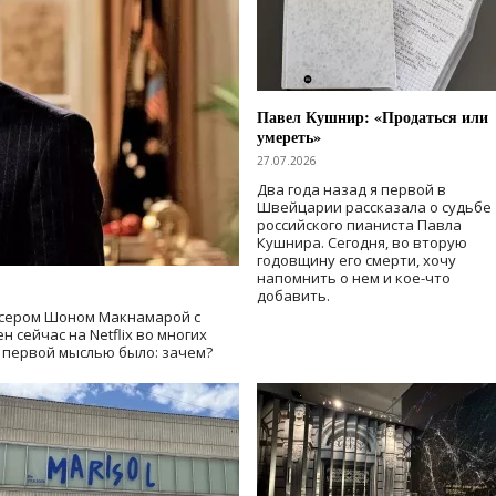
Павел Кушнир: «Продаться или
умереть»
27.07.2026
Два года назад я первой в
Швейцарии рассказала о судьбе
российского пианиста Павла
Кушнира. Сегодня, во вторую
годовщину его смерти, хочу
напомнить о нем и кое-что
добавить.
сером Шоном Макнамарой с
 сейчас на Netflix во многих
й первой мыслью было: зачем?