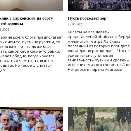
ник с Тарковским на борту
Пусть побеждает хор!
тейнеровоза
26.05.2026
5.2026
Билеты на все девять
представлений «Набукко» Верди
вание моего блога предполагает
миланском театре Ла Скала,
зь с чем-то, пусть не русским, то
последний из которых пройдет 9
скоязычным – надо же было
июня, давно распроданы. Что не
ать самой себе какие-то рамки.
удивительно, учитывая
ывает обидно, когда хочется
гениальность музыки и уровень
сказать о чем-то, а связь не
исполнительского состава, с Анн
одится. Но такое случается
Нетребко в партии Абигайль.
ко.