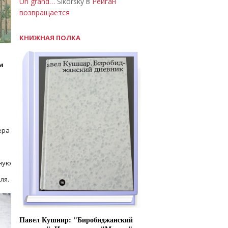
Un grand…
Sikorsky в
Рейган
возвращается
КНИЖНАЯ ПОЛКА
м
ера
ную
ля.
Павел Кушнир: "Биробиджанский