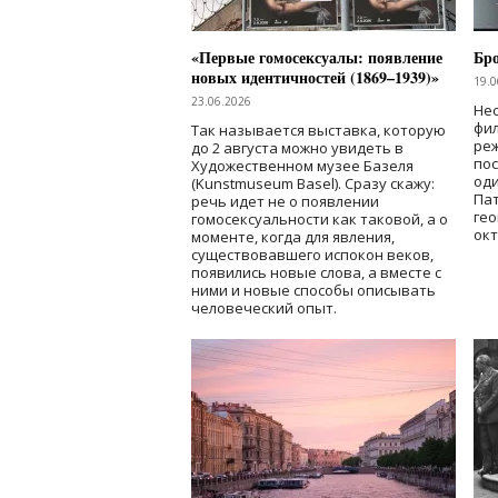
«Первые гомосексуалы: появление
Бр
новых идентичностей (1869–1939)»
19.0
23.06.2026
Нес
фи
Так называется выставка, которую
реж
до 2 августа можно увидеть в
по
Художественном музее Базеля
од
(Kunstmuseum Basel). Сразу скажу:
Пат
речь идет не о появлении
гео
гомосексуальности как таковой, а о
окт
моменте, когда для явления,
существовавшего испокон веков,
появились новые слова, а вместе с
ними и новые способы описывать
человеческий опыт.