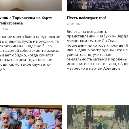
ник с Тарковским на борту
Пусть побеждает хор!
тейнеровоза
26.05.2026
5.2026
Билеты на все девять
представлений «Набукко» Верди
вание моего блога предполагает
миланском театре Ла Скала,
зь с чем-то, пусть не русским, то
последний из которых пройдет 9
скоязычным – надо же было
июня, давно распроданы. Что не
ать самой себе какие-то рамки.
удивительно, учитывая
ывает обидно, когда хочется
гениальность музыки и уровень
сказать о чем-то, а связь не
исполнительского состава, с Анн
одится. Но такое случается
Нетребко в партии Абигайль.
ко.