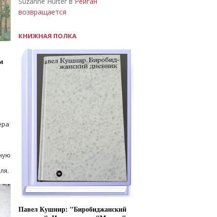
Suzanne Hurter в
Рейган
возвращается
КНИЖНАЯ ПОЛКА
м
ера
ную
ля.
Павел Кушнир: "Биробиджанский