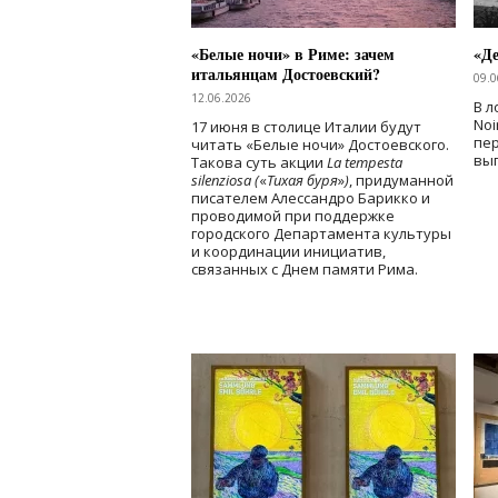
«Белые ночи» в Риме: зачем
«Д
итальянцам Достоевский?
09.0
12.06.2026
В л
Noi
17 июня в столице Италии будут
пе
читать «Белые ночи» Достоевского.
вы
Такова суть акции
La tempesta
silenziosa (
«
Тихая буря
»
)
, придуманной
писателем Алессандро Барикко и
проводимой при поддержке
городского Департамента культуры
и координации инициатив,
связанных с Днем памяти Рима.