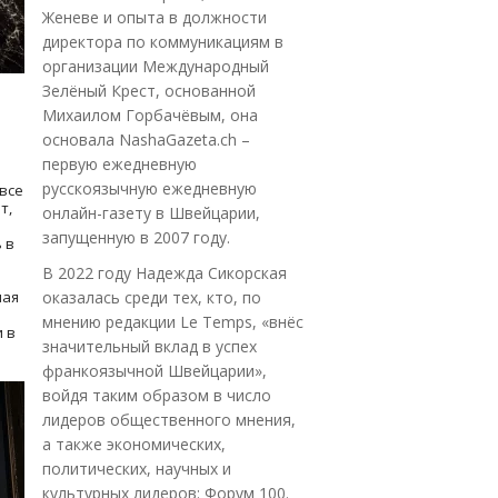
Женеве и опыта в должности
директора по коммуникациям в
организации Международный
Зелёный Крест, основанной
Михаилом Горбачёвым, она
основала NashaGazeta.ch –
первую ежедневную
русскоязычную ежедневную
все
т,
онлайн-газету в Швейцарии,
запущенную в 2007 году.
 в
В 2022 году Надежда Сикорская
ная
оказалась среди тех, кто, по
мнению редакции Le Temps, «внёс
 в
значительный вклад в успех
франкоязычной Швейцарии»,
войдя таким образом в число
лидеров общественного мнения,
а также экономических,
политических, научных и
культурных лидеров: Форум 100.