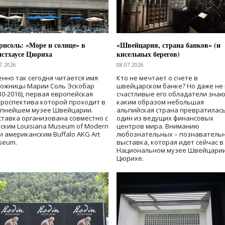
исоль: «Море и солнце» в
«Швейцария, страна банков» (и
нстхаусе Цюриха
кисельных берегов)
7.2026
08.07.2026
нно так сегодня читается имя
Кто не мечтает о счете в
дожницы Марии Соль Эскобар
швейцарском банке? Но даже не 
30-2016), первая европейская
счастливые его обладатели знаю
роспектива которой проходит в
каким образом небольшая
упнейшем музее Швейцарии.
альпийская страна превратилась
тавка организована совместно с
один из ведущих финансовых
ским Louisiana Museum of Modern
центров мира. Вниманию
 и американским Buffalo AKG Art
любознательных – познаватель
seum.
выставка, которая идет сейчас в
Национальном музее Швейцарии
Цюрихе.