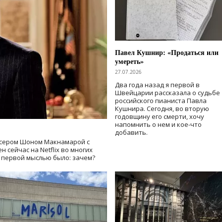
Павел Кушнир: «Продаться или
умереть»
27.07.2026
Два года назад я первой в
Швейцарии рассказала о судьбе
российского пианиста Павла
Кушнира. Сегодня, во вторую
годовщину его смерти, хочу
напомнить о нем и кое-что
добавить.
сером Шоном Макнамарой с
 сейчас на Netflix во многих
й первой мыслью было: зачем?