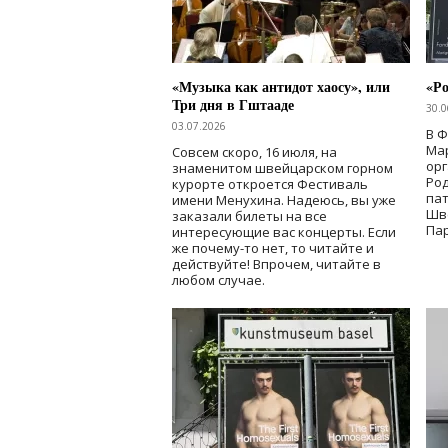
«Музыка как антидот хаосу», или
«Ро
Три дня в Гштааде
30.0
03.07.2026
В 
Мар
Совсем скоро, 16 июля, на
ор
знаменитом швейцарском горном
Ро
курорте откроется Фестиваль
па
имени Менухина. Надеюсь, вы уже
Шв
заказали билеты на все
Пар
интересующие вас концерты. Если
же почему-то нет, то читайте и
действуйте! Впрочем, читайте в
любом случае.