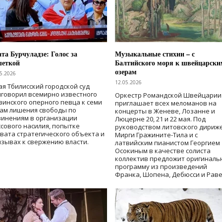
та Бурчуладзе: Голос за
Музыкальные стихии – с
шеткой
Балтийского моря к швейцарски
озерам
5.2026
12.05.2026
ая Тбилисский городской суд
говорил всемирно известного
Оркестр Романдской Швейцарии
зинского оперного певца к семи
приглашает всех меломанов на
дам лишения свободы
по
концерты в Женеве, Лозанне и
винениям в организации
Люцерне 20, 21 и 22 мая. Под
сового насилия, попытке
руководством литовского дириж
вата стратегического объекта и
Мирги Гражините-Тила и с
зывах к свержению власти
.
латвийским пианистом Георгием
Осокиным в качестве солиста
коллектив предложит оригиналь
программу из произведений
Франка, Шопена, Дебюсси и Раве