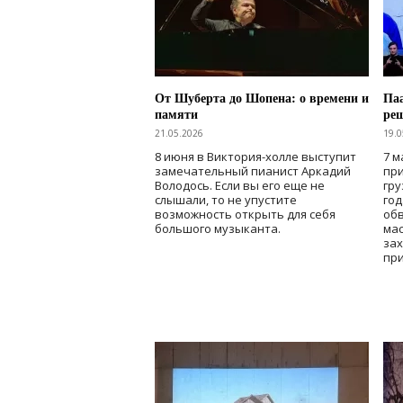
От Шуберта до Шопена: о времени и
Паа
памяти
ре
21.05.2026
19.0
8 июня в Виктория-холле выступит
7 м
замечательный пианист Аркадий
при
Володось. Если вы его еще не
гру
слышали, то не упустите
го
возможность открыть для себя
об
большого музыканта.
мас
зах
при