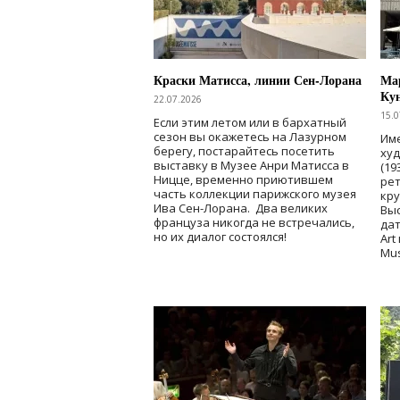
Краски Матисса, линии Сен-Лорана
Мар
Ку
22.07.2026
15.0
Если этим летом или в бархатный
сезон вы окажетесь на Лазурном
Име
берегу, постарайтесь посетить
ху
выставку в Музее Анри Матисса в
(19
Ницце, временно приютившем
рет
часть коллекции парижского музея
кр
Ива Сен-Лорана. Два великих
Выс
француза никогда не встречались,
дат
но их диалог состоялся!
Art
Mu