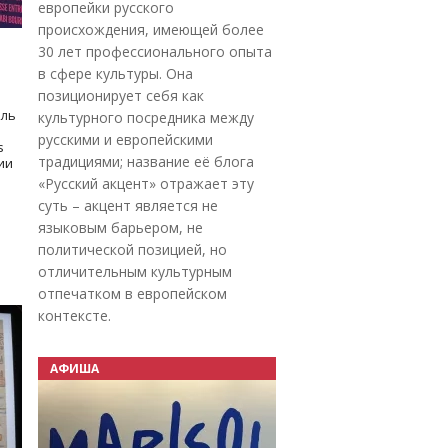
европейки русского
происхождения, имеющей более
30 лет профессионального опыта
в сфере культуры. Она
позиционирует себя как
оль
культурного посредника между
русскими и европейскими
s
традициями; название её блога
дии
«Русский акцент» отражает эту
суть – акцент является не
языковым барьером, не
политической позицией, но
отличительным культурным
отпечатком в европейском
контексте.
АФИША