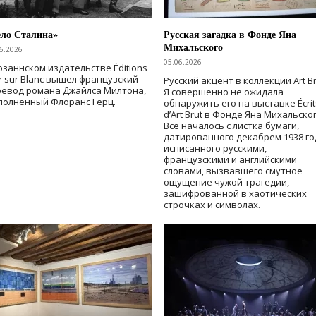
ело Сталина»
Русская загадка в Фонде Яна
Михальского
6.2026
05.06.2026
озаннском издательстве Éditions
r sur Blanc вышел французский
Русский акцент в коллекции Art Br
ревод романа Джайлса Милтона,
Я совершенно не ожидала
полненный Флоранс Герц.
обнаружить его на выставке Écrit
d’Art Brut в Фонде Яна Михальског
Все началось с листка бумаги,
датированного декабрем 1938 го
исписанного русскими,
французскими и английскими
словами, вызвавшего смутное
ощущение чужой трагедии,
зашифрованной в хаотических
строчках и символах.