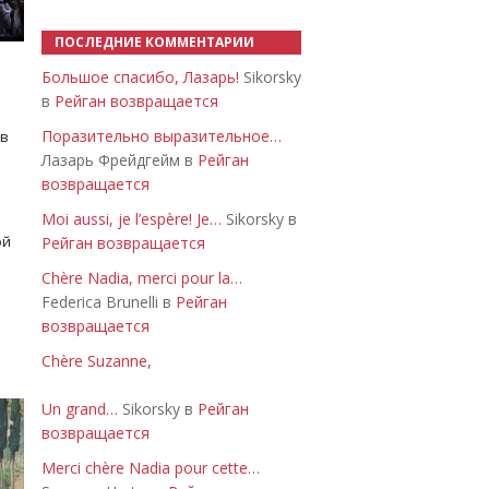
ПОСЛЕДНИЕ КОММЕНТАРИИ
Большое спасибо, Лазарь!
Sikorsky
в
Рейган возвращается
Поразительно выразительное…
 в
Лазарь Фрейдгейм в
Рейган
возвращается
Moi aussi, je l’espère! Je…
Sikorsky в
ой
Рейган возвращается
Chère Nadia, merci pour la…
Federica Brunelli в
Рейган
возвращается
Chère Suzanne,
Un grand…
Sikorsky в
Рейган
возвращается
Merci chère Nadia pour cette…