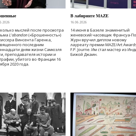
ошенные
В лабиринте MAZE
6.2026
16.06.2026
колько мыслей после просмотра
14 июня в Базеле знаменитый
льма
L'abandon
(«Брошенность»)
женевский часовщик Франсуа-П
иссера Винсента Гаренка,
Журн вручил диплом новому
священного последним
лауреату премии MAZE/Art Award
иннадцати дням жизни Самюэля
F.P. Journe. Им стал мастер из Ин
и, преподавателя истории и
Бижой Джаин.
графии, убитого во Франции 16
ября 2020 года.