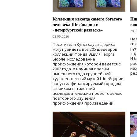
Коллекция некогда самого богатого
Пик
человека Швейцарии в
кон
«петербургской развеске»
28.0
02.06.2026
Наз
свя
Посетители Кунстхауса Цюриха
рус
могут увидеть все 205 шедевров
зад
коллекции Фонда Эмиля Георга
И б
Бюрле, исследование
рас
происхождения которой ведется с
нах
2002 года. А начиная с весны
ред
нынешнего года крупнейший
художественный музей Швейцарии
запустил финансируемый городом
Цюрихом пятилетний
исследовательский проект с целью
повторного изучения
происхождения произведений.