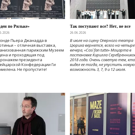
ден по Рильке»
Так поступают все? Нет, не все
6.2026
26.06.2026
Фонде Пьера Джанадда в
В июле на сцену Оперного театра
тиньи – отличная выставка,
Цюриха вернется, всего на четыре
ганизованная парижским Музеем
вечера, «Cosí fan tutte» Моцарта в
дена и проходящая под
постановке Кирилла Серебреннико
тронажем президента
2018 года. Очень советую тем, кто
ейцарской Конфедерации Ги
видел ее тогда, не упустить новую
мелена. Не пропустите!
возможность 3, 7, 9 и 12 июля.