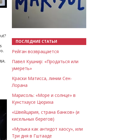
Назад
Вперёд
ut?
ПОСЛЕДНИЕ СТАТЬИ
s
о.
Рейган возвращается
да,
Павел Кушнир: «Продаться или
умереть»
Краски Матисса, линии Сен-
Лорана
Марисоль: «Море и солнце» в
Кунстхаусе Цюриха
«Швейцария, страна банков» (и
кисельных берегов)
«Музыка как антидот хаосу», или
Три дня в Гштааде