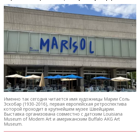
Именно так сегодня читается имя художницы Марии Соль
Эскобар (1930-2016), первая европейская ретроспектива
которой проходит в крупнейшем музее Швейцарии.
Выставка организована совместно с датским Louisiana
Museum of Modern Art и американским Buffalo AKG Art
Museum.