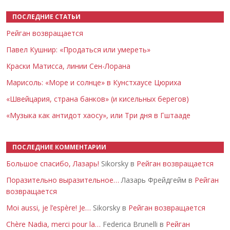
ПОСЛЕДНИЕ СТАТЬИ
Рейган возвращается
Павел Кушнир: «Продаться или умереть»
Краски Матисса, линии Сен-Лорана
Марисоль: «Море и солнце» в Кунстхаусе Цюриха
«Швейцария, страна банков» (и кисельных берегов)
«Музыка как антидот хаосу», или Три дня в Гштааде
ПОСЛЕДНИЕ КОММЕНТАРИИ
Большое спасибо, Лазарь!
Sikorsky в
Рейган возвращается
Поразительно выразительное…
Лазарь Фрейдгейм в
Рейган
возвращается
Moi aussi, je l’espère! Je…
Sikorsky в
Рейган возвращается
Chère Nadia, merci pour la…
Federica Brunelli в
Рейган