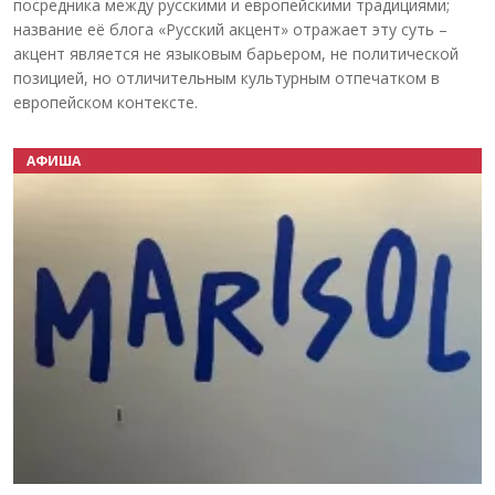
посредника между русскими и европейскими традициями;
название её блога «Русский акцент» отражает эту суть –
акцент является не языковым барьером, не политической
позицией, но отличительным культурным отпечатком в
европейском контексте.
АФИША
Назад
Вперёд