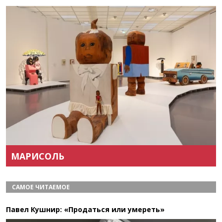
Назад
Вперёд
МАРИСОЛЬ
САМОЕ ЧИТАЕМОЕ
Павел Кушнир: «Продаться или умереть»