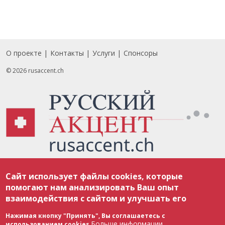
О проекте
Контакты
Услуги
Спонсоры
Footer
© 2026 rusaccent.ch
Все материалы, размещенные на веб-сайте rusaccent.ch, охраняются в
Сайт использует файлы cookies, которые
соответствии с законодательством Швейцарии об авторском праве и
международными соглашениями. Полное или частичное использование
помогают нам анализировать Ваш опыт
материалов возможно только с разрешения редакции. В случае полного
взаимодействия с сайтом и улучшать его
или частичного воспроизведения материалов сайта rusaccent.ch,
ОБЯЗАТЕЛЬНА АКТИВНАЯ ГИПЕРССЫЛКА на конкретный заимствованный
текст. Фотоизображения, размещенные редакцией rusaccent.ch, являются
Нажимая кнопку "Принять", Вы соглашаетесь с
ее исключительной собственностью. Полное или частичное
Больше информации
использованием cookies