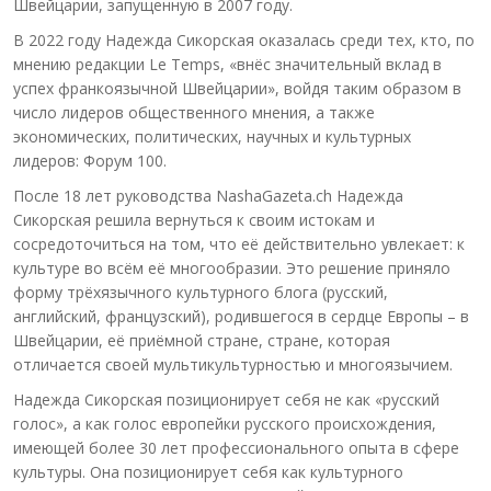
Швейцарии, запущенную в 2007 году.
В 2022 году Надежда Сикорская оказалась среди тех, кто, по
мнению редакции Le Temps, «внёс значительный вклад в
успех франкоязычной Швейцарии», войдя таким образом в
число лидеров общественного мнения, а также
экономических, политических, научных и культурных
лидеров: Форум 100.
После 18 лет руководства NashaGazeta.ch Надежда
Сикорская решила вернуться к своим истокам и
сосредоточиться на том, что её действительно увлекает: к
культуре во всём её многообразии. Это решение приняло
форму трёхязычного культурного блога (русский,
английский, французский), родившегося в сердце Европы – в
Швейцарии, её приёмной стране, стране, которая
отличается своей мультикультурностью и многоязычием.
Надежда Сикорская позиционирует себя не как «русский
голос», а как голос европейки русского происхождения,
имеющей более 30 лет профессионального опыта в сфере
культуры. Она позиционирует себя как культурного