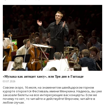
«Музыка как антидот хаосу», или Три дня в Гштааде
03.07.2026
Совсем скоро, 16 июля, на знаменитом швейцарском горном
курорте откроется Фестиваль имени Менухина. Надеюсь, вы уже
заказали билеты на все интересующие вас концерты. Если же
почему-то нет, то читайте и действуйте! Впрочем, читайте в
любом случае.