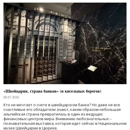
«Швейцария, страна банков» (и кисельных берегов)
08.07.2026
Кто не мечтает о счете в швейцарском банке? Но даже не все
счастливые его обладатели знают, каким образом небольшая
альпийская страна превратилась в один из ведущих
финансовых центров мира. Вниманию любознательных –
познавательная выставка, которая идет сейчас в Национальном
музее Швейцарии в Цюрихе.