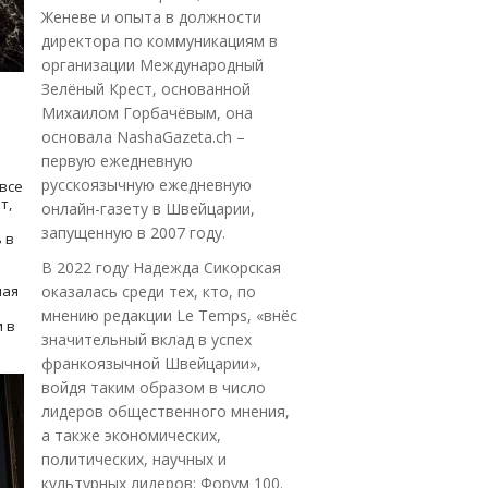
Женеве и опыта в должности
директора по коммуникациям в
организации Международный
Зелёный Крест, основанной
Михаилом Горбачёвым, она
основала NashaGazeta.ch –
первую ежедневную
русскоязычную ежедневную
все
т,
онлайн-газету в Швейцарии,
запущенную в 2007 году.
 в
В 2022 году Надежда Сикорская
ная
оказалась среди тех, кто, по
мнению редакции Le Temps, «внёс
 в
значительный вклад в успех
франкоязычной Швейцарии»,
войдя таким образом в число
лидеров общественного мнения,
а также экономических,
политических, научных и
культурных лидеров: Форум 100.