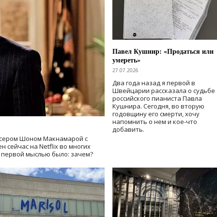
Павел Кушнир: «Продаться или
умереть»
27.07.2026
Два года назад я первой в
Швейцарии рассказала о судьбе
российского пианиста Павла
Кушнира. Сегодня, во вторую
годовщину его смерти, хочу
напомнить о нем и кое-что
добавить.
сером Шоном Макнамарой с
 сейчас на Netflix во многих
й первой мыслью было: зачем?