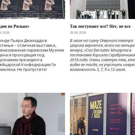
ден по Рильке»
Так поступают все? Нет, не все
6.2026
26.06.2026
Фонде Пьера Джанадда в
В июле на сцену Оперного театра
тиньи – отличная выставка,
Цюриха вернется, всего на четыре
ганизованная парижским Музеем
вечера, «Cosí fan tutte» Моцарта в
дена и проходящая под
постановке Кирилла Серебреннико
тронажем президента
2018 года. Очень советую тем, кто
ейцарской Конфедерации Ги
видел ее тогда, не упустить новую
мелена. Не пропустите!
возможность 3, 7, 9 и 12 июля.