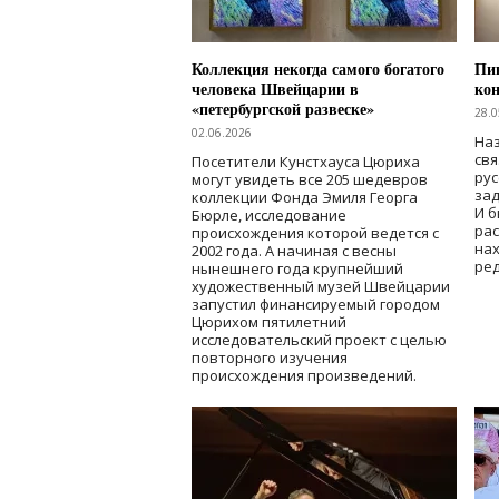
Коллекция некогда самого богатого
Пик
человека Швейцарии в
кон
«петербургской развеске»
28.0
02.06.2026
Наз
свя
Посетители Кунстхауса Цюриха
рус
могут увидеть все 205 шедевров
зад
коллекции Фонда Эмиля Георга
И б
Бюрле, исследование
рас
происхождения которой ведется с
нах
2002 года. А начиная с весны
ред
нынешнего года крупнейший
художественный музей Швейцарии
запустил финансируемый городом
Цюрихом пятилетний
исследовательский проект с целью
повторного изучения
происхождения произведений.