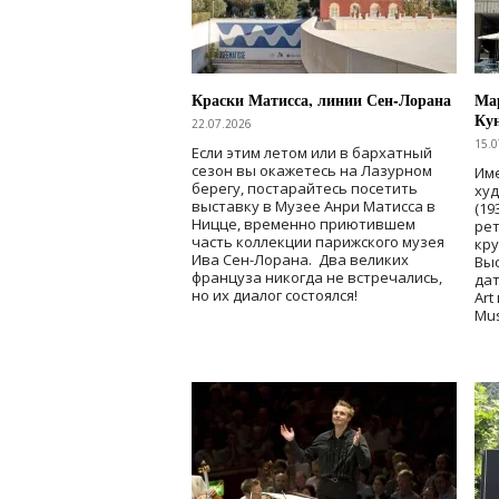
Краски Матисса, линии Сен-Лорана
Мар
Ку
22.07.2026
15.0
Если этим летом или в бархатный
сезон вы окажетесь на Лазурном
Име
берегу, постарайтесь посетить
ху
выставку в Музее Анри Матисса в
(19
Ницце, временно приютившем
рет
часть коллекции парижского музея
кр
Ива Сен-Лорана. Два великих
Выс
француза никогда не встречались,
дат
но их диалог состоялся!
Art
Mu