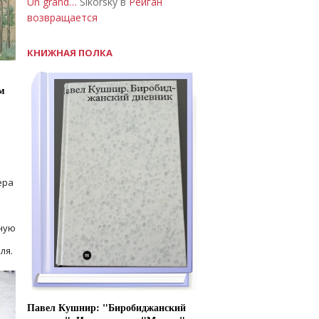
Un grand…
Sikorsky в
Рейган
возвращается
КНИЖНАЯ ПОЛКА
м
ера
ную
ля.
Павел Кушнир: "Биробиджанский