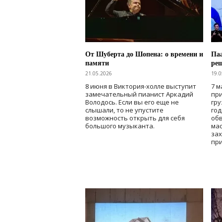
От Шуберта до Шопена: о времени и
Паа
памяти
ре
21.05.2026
19.0
8 июня в Виктория-холле выступит
7 м
замечательный пианист Аркадий
при
Володось. Если вы его еще не
гру
слышали, то не упустите
го
возможность открыть для себя
об
большого музыканта.
мас
зах
при