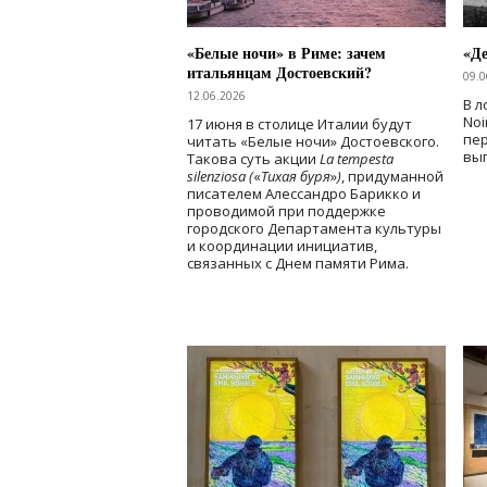
«Белые ночи» в Риме: зачем
«Д
итальянцам Достоевский?
09.0
12.06.2026
В л
Noi
17 июня в столице Италии будут
пе
читать «Белые ночи» Достоевского.
вы
Такова суть акции
La tempesta
silenziosa (
«
Тихая буря
»
)
, придуманной
писателем Алессандро Барикко и
проводимой при поддержке
городского Департамента культуры
и координации инициатив,
связанных с Днем памяти Рима.