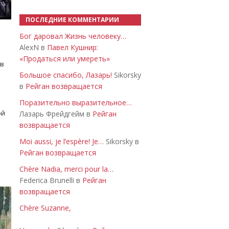
ПОСЛЕДНИЕ КОММЕНТАРИИ
Бог даровал Жизнь человеку…
AlexN в
Павел Кушнир:
«Продаться или умереть»
 в
Большое спасибо, Лазарь!
Sikorsky
в
Рейган возвращается
Поразительно выразительное…
ой
Лазарь Фрейдгейм в
Рейган
возвращается
Moi aussi, je l’espère! Je…
Sikorsky в
Рейган возвращается
Chère Nadia, merci pour la…
Federica Brunelli в
Рейган
возвращается
Chère Suzanne,