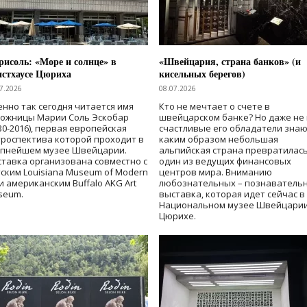
исоль: «Море и солнце» в
«Швейцария, страна банков» (и
нстхаусе Цюриха
кисельных берегов)
7.2026
08.07.2026
нно так сегодня читается имя
Кто не мечтает о счете в
дожницы Марии Соль Эскобар
швейцарском банке? Но даже не 
30-2016), первая европейская
счастливые его обладатели знаю
роспектива которой проходит в
каким образом небольшая
упнейшем музее Швейцарии.
альпийская страна превратилась
тавка организована совместно с
один из ведущих финансовых
ским Louisiana Museum of Modern
центров мира. Вниманию
 и американским Buffalo AKG Art
любознательных – познаватель
seum.
выставка, которая идет сейчас в
Национальном музее Швейцарии
Цюрихе.