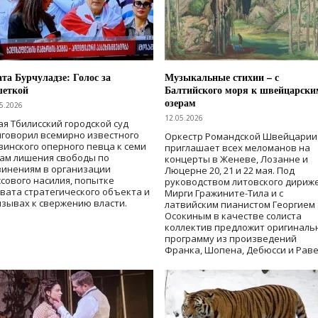
та Бурчуладзе: Голос за
Музыкальные стихии – с
шеткой
Балтийского моря к швейцарски
озерам
5.2026
12.05.2026
ая Тбилисский городской суд
говорил всемирно известного
Оркестр Романдской Швейцарии
зинского оперного певца к семи
приглашает всех меломанов на
дам лишения свободы
по
концерты в Женеве, Лозанне и
винениям в организации
Люцерне 20, 21 и 22 мая. Под
сового насилия, попытке
руководством литовского дириж
вата стратегического объекта и
Мирги Гражините-Тила и с
зывах к свержению власти
.
латвийским пианистом Георгием
Осокиным в качестве солиста
коллектив предложит оригиналь
программу из произведений
Франка, Шопена, Дебюсси и Раве