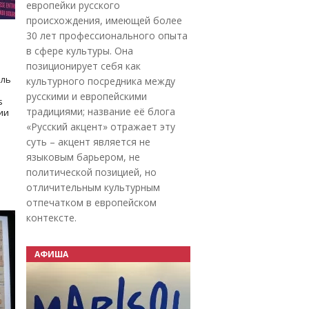
европейки русского
происхождения, имеющей более
30 лет профессионального опыта
в сфере культуры. Она
позиционирует себя как
оль
культурного посредника между
русскими и европейскими
s
традициями; название её блога
дии
«Русский акцент» отражает эту
суть – акцент является не
языковым барьером, не
политической позицией, но
отличительным культурным
отпечатком в европейском
контексте.
АФИША