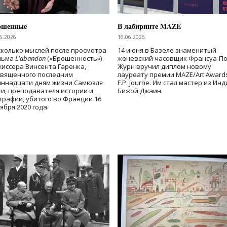
ошенные
В лабиринте MAZE
6.2026
16.06.2026
колько мыслей после просмотра
14 июня в Базеле знаменитый
льма
L'abandon
(«Брошенность»)
женевский часовщик Франсуа-П
иссера Винсента Гаренка,
Журн вручил диплом новому
священного последним
лауреату премии MAZE/Art Award
иннадцати дням жизни Самюэля
F.P. Journe. Им стал мастер из Ин
и, преподавателя истории и
Бижой Джаин.
графии, убитого во Франции 16
ября 2020 года.