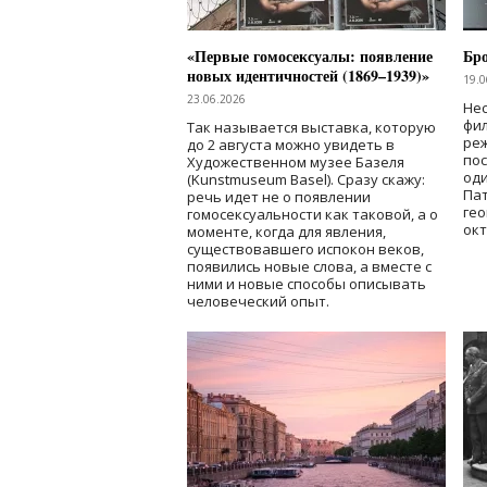
«Первые гомосексуалы: появление
Бр
новых идентичностей (1869–1939)»
19.0
23.06.2026
Нес
фи
Так называется выставка, которую
реж
до 2 августа можно увидеть в
по
Художественном музее Базеля
од
(Kunstmuseum Basel). Сразу скажу:
Пат
речь идет не о появлении
гео
гомосексуальности как таковой, а о
окт
моменте, когда для явления,
существовавшего испокон веков,
появились новые слова, а вместе с
ними и новые способы описывать
человеческий опыт.