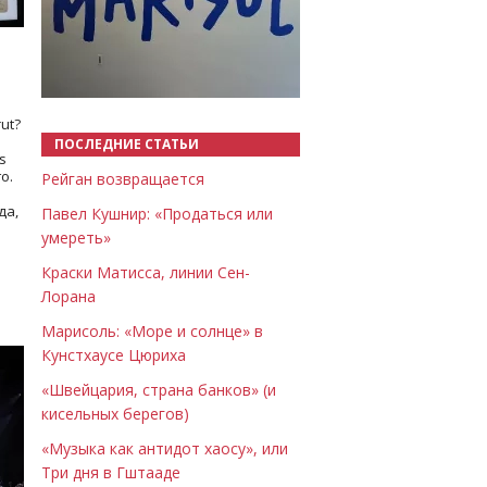
Назад
Вперёд
ut?
ПОСЛЕДНИЕ СТАТЬИ
s
о.
Рейган возвращается
да,
Павел Кушнир: «Продаться или
умереть»
Краски Матисса, линии Сен-
Лорана
Марисоль: «Море и солнце» в
Кунстхаусе Цюриха
«Швейцария, страна банков» (и
кисельных берегов)
«Музыка как антидот хаосу», или
Три дня в Гштааде