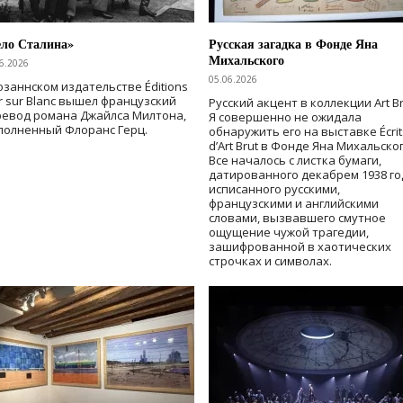
ело Сталина»
Русская загадка в Фонде Яна
Михальского
6.2026
05.06.2026
озаннском издательстве Éditions
r sur Blanc вышел французский
Русский акцент в коллекции Art Br
ревод романа Джайлса Милтона,
Я совершенно не ожидала
полненный Флоранс Герц.
обнаружить его на выставке Écrit
d’Art Brut в Фонде Яна Михальског
Все началось с листка бумаги,
датированного декабрем 1938 го
исписанного русскими,
французскими и английскими
словами, вызвавшего смутное
ощущение чужой трагедии,
зашифрованной в хаотических
строчках и символах.