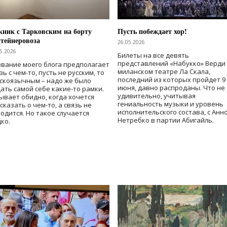
ник с Тарковским на борту
Пусть побеждает хор!
тейнеровоза
26.05.2026
5.2026
Билеты на все девять
представлений «Набукко» Верди
вание моего блога предполагает
миланском театре Ла Скала,
зь с чем-то, пусть не русским, то
последний из которых пройдет 9
скоязычным – надо же было
июня, давно распроданы. Что не
ать самой себе какие-то рамки.
удивительно, учитывая
ывает обидно, когда хочется
гениальность музыки и уровень
сказать о чем-то, а связь не
исполнительского состава, с Анн
одится. Но такое случается
Нетребко в партии Абигайль.
ко.