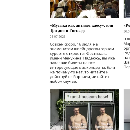
«Музыка как антидот хаосу», или
«Ро
Три дня в Гштааде
30.0
03.07.2026
В 
Мар
Совсем скоро, 16 июля, на
ор
знаменитом швейцарском горном
Ро
курорте откроется Фестиваль
па
имени Менухина. Надеюсь, вы уже
Шв
заказали билеты на все
Пар
интересующие вас концерты. Если
же почему-то нет, то читайте и
действуйте! Впрочем, читайте в
любом случае.