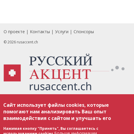
О проекте
Контакты
Услуги
Спонсоры
Footer
© 2026 rusaccent.ch
Все материалы, размещенные на веб-сайте rusaccent.ch, охраняются в
Сайт использует файлы cookies, которые
соответствии с законодательством Швейцарии об авторском праве и
международными соглашениями. Полное или частичное использование
помогают нам анализировать Ваш опыт
материалов возможно только с разрешения редакции. В случае полного
взаимодействия с сайтом и улучшать его
или частичного воспроизведения материалов сайта rusaccent.ch,
ОБЯЗАТЕЛЬНА АКТИВНАЯ ГИПЕРССЫЛКА на конкретный заимствованный
текст. Фотоизображения, размещенные редакцией rusaccent.ch, являются
Нажимая кнопку "Принять", Вы соглашаетесь с
ее исключительной собственностью. Полное или частичное
Больше информации
использованием cookies