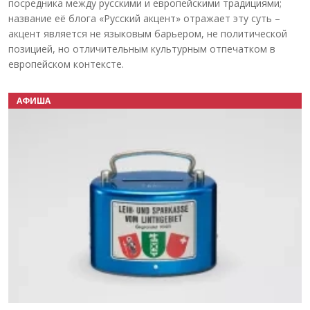
посредника между русскими и европейскими традициями;
название её блога «Русский акцент» отражает эту суть –
акцент является не языковым барьером, не политической
позицией, но отличительным культурным отпечатком в
европейском контексте.
АФИША
Назад
Вперёд