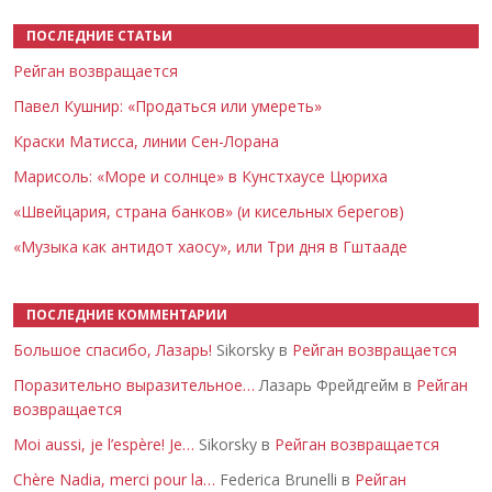
ПОСЛЕДНИЕ СТАТЬИ
Рейган возвращается
Павел Кушнир: «Продаться или умереть»
Краски Матисса, линии Сен-Лорана
Марисоль: «Море и солнце» в Кунстхаусе Цюриха
«Швейцария, страна банков» (и кисельных берегов)
«Музыка как антидот хаосу», или Три дня в Гштааде
ПОСЛЕДНИЕ КОММЕНТАРИИ
Большое спасибо, Лазарь!
Sikorsky в
Рейган возвращается
Поразительно выразительное…
Лазарь Фрейдгейм в
Рейган
возвращается
Moi aussi, je l’espère! Je…
Sikorsky в
Рейган возвращается
Chère Nadia, merci pour la…
Federica Brunelli в
Рейган