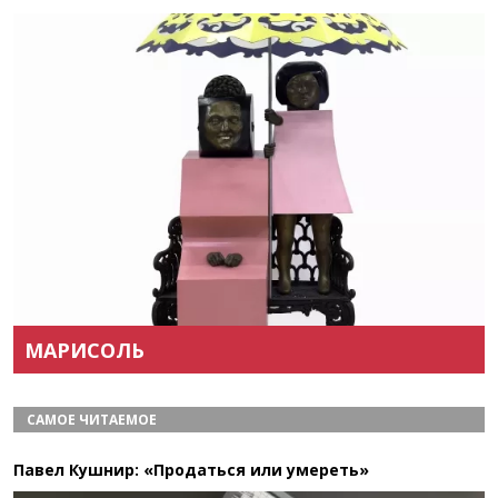
Назад
Вперёд
МАРИСОЛЬ
САМОЕ ЧИТАЕМОЕ
Павел Кушнир: «Продаться или умереть»