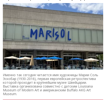
Именно так сегодня читается имя художницы Марии Соль
Эскобар (1930-2016), первая европейская ретроспектива
которой проходит в крупнейшем музее Швейцарии.
Выставка организована совместно с датским Louisiana
Museum of Modern Art и американским Buffalo AKG Art
Museum.