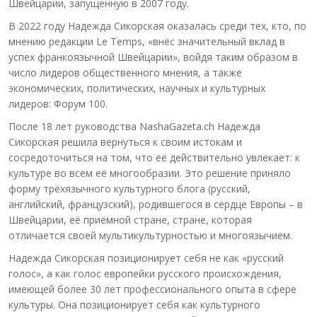
Швейцарии, запущенную в 2007 году.
В 2022 году Надежда Сикорская оказалась среди тех, кто, по
мнению редакции Le Temps, «внёс значительный вклад в
успех франкоязычной Швейцарии», войдя таким образом в
число лидеров общественного мнения, а также
экономических, политических, научных и культурных
лидеров: Форум 100.
После 18 лет руководства NashaGazeta.ch Надежда
Сикорская решила вернуться к своим истокам и
сосредоточиться на том, что её действительно увлекает: к
культуре во всём её многообразии. Это решение приняло
форму трёхязычного культурного блога (русский,
английский, французский), родившегося в сердце Европы – в
Швейцарии, её приёмной стране, стране, которая
отличается своей мультикультурностью и многоязычием.
Надежда Сикорская позиционирует себя не как «русский
голос», а как голос европейки русского происхождения,
имеющей более 30 лет профессионального опыта в сфере
культуры. Она позиционирует себя как культурного