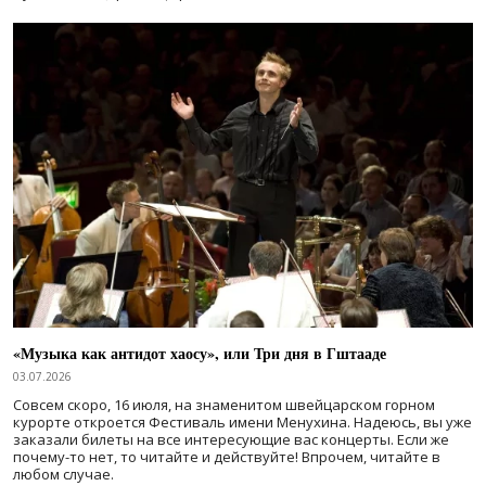
«Музыка как антидот хаосу», или Три дня в Гштааде
03.07.2026
Совсем скоро, 16 июля, на знаменитом швейцарском горном
курорте откроется Фестиваль имени Менухина. Надеюсь, вы уже
заказали билеты на все интересующие вас концерты. Если же
почему-то нет, то читайте и действуйте! Впрочем, читайте в
любом случае.