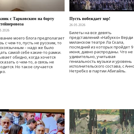
ник с Тарковским на борту
Пусть побеждает хор!
тейнеровоза
26.05.2026
5.2026
Билеты на все девять
представлений «Набукко» Верди
вание моего блога предполагает
миланском театре Ла Скала,
зь с чем-то, пусть не русским, то
последний из которых пройдет 9
скоязычным – надо же было
июня, давно распроданы. Что не
ать самой себе какие-то рамки.
удивительно, учитывая
ывает обидно, когда хочется
гениальность музыки и уровень
сказать о чем-то, а связь не
исполнительского состава, с Анн
одится. Но такое случается
Нетребко в партии Абигайль.
ко.