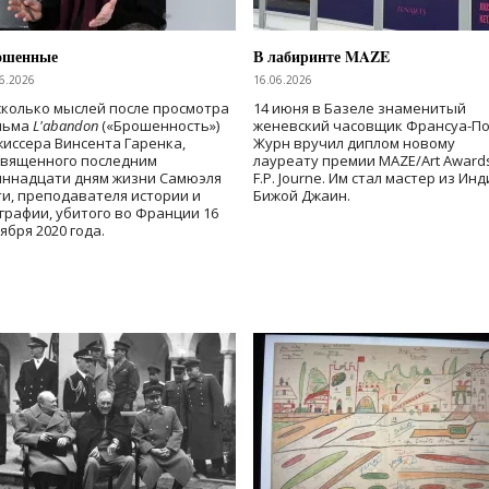
ошенные
В лабиринте MAZE
6.2026
16.06.2026
колько мыслей после просмотра
14 июня в Базеле знаменитый
льма
L'abandon
(«Брошенность»)
женевский часовщик Франсуа-П
иссера Винсента Гаренка,
Журн вручил диплом новому
священного последним
лауреату премии MAZE/Art Award
иннадцати дням жизни Самюэля
F.P. Journe. Им стал мастер из Ин
и, преподавателя истории и
Бижой Джаин.
графии, убитого во Франции 16
ября 2020 года.