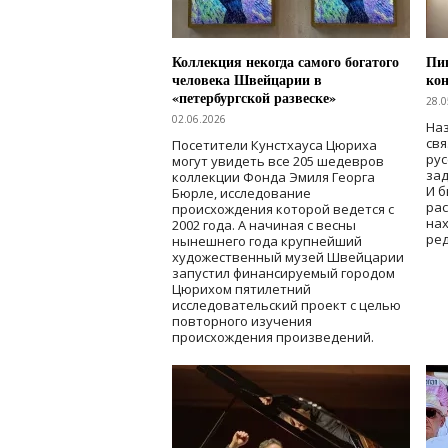
Коллекция некогда самого богатого
Пик
человека Швейцарии в
кон
«петербургской развеске»
28.0
02.06.2026
Наз
свя
Посетители Кунстхауса Цюриха
рус
могут увидеть все 205 шедевров
зад
коллекции Фонда Эмиля Георга
И б
Бюрле, исследование
рас
происхождения которой ведется с
нах
2002 года. А начиная с весны
ред
нынешнего года крупнейший
художественный музей Швейцарии
запустил финансируемый городом
Цюрихом пятилетний
исследовательский проект с целью
повторного изучения
происхождения произведений.