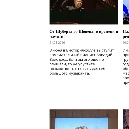
От Шуберта до Шопена: о времени и
Паа
памяти
ре
21.05.2026
19.0
8 июня в Виктория-холле выступит
7 м
замечательный пианист Аркадий
при
Володось. Если вы его еще не
гру
слышали, то не упустите
го
возможность открыть для себя
об
большого музыканта.
мас
зах
при