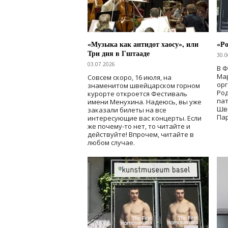
«Музыка как антидот хаосу», или
«Ро
Три дня в Гштааде
30.0
03.07.2026
В 
Мар
Совсем скоро, 16 июля, на
ор
знаменитом швейцарском горном
Ро
курорте откроется Фестиваль
па
имени Менухина. Надеюсь, вы уже
Шв
заказали билеты на все
Пар
интересующие вас концерты. Если
же почему-то нет, то читайте и
действуйте! Впрочем, читайте в
любом случае.