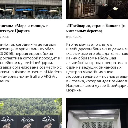
исоль: «Море и солнце» в
«Швейцария, страна банков» (и
нстхаусе Цюриха
кисельных берегов)
7.2026
08.07.2026
нно так сегодня читается имя
Кто не мечтает о счете в
дожницы Марии Соль Эскобар
швейцарском банке? Но даже не 
30-2016), первая европейская
счастливые его обладатели знаю
роспектива которой проходит в
каким образом небольшая
упнейшем музее Швейцарии.
альпийская страна превратилась
тавка организована совместно с
один из ведущих финансовых
ским Louisiana Museum of Modern
центров мира. Вниманию
 и американским Buffalo AKG Art
любознательных – познаватель
seum.
выставка, которая идет сейчас в
Национальном музее Швейцарии
Цюрихе.