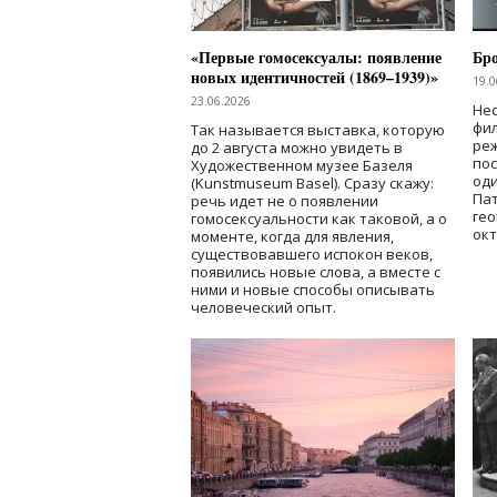
«Первые гомосексуалы: появление
Бр
новых идентичностей (1869–1939)»
19.0
23.06.2026
Нес
фи
Так называется выставка, которую
реж
до 2 августа можно увидеть в
по
Художественном музее Базеля
од
(Kunstmuseum Basel). Сразу скажу:
Пат
речь идет не о появлении
гео
гомосексуальности как таковой, а о
окт
моменте, когда для явления,
существовавшего испокон веков,
появились новые слова, а вместе с
ними и новые способы описывать
человеческий опыт.