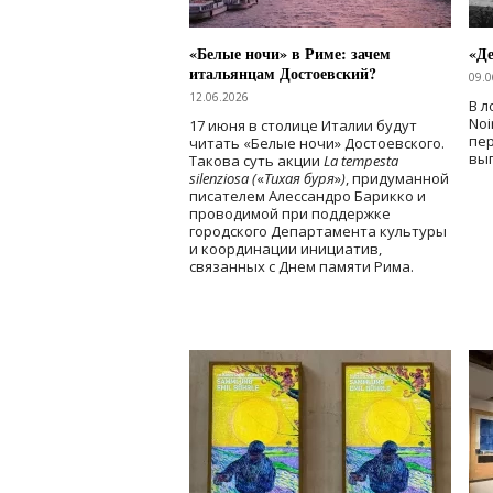
«Белые ночи» в Риме: зачем
«Д
итальянцам Достоевский?
09.0
12.06.2026
В л
Noi
17 июня в столице Италии будут
пе
читать «Белые ночи» Достоевского.
вы
Такова суть акции
La tempesta
silenziosa (
«
Тихая буря
»
)
, придуманной
писателем Алессандро Барикко и
проводимой при поддержке
городского Департамента культуры
и координации инициатив,
связанных с Днем памяти Рима.