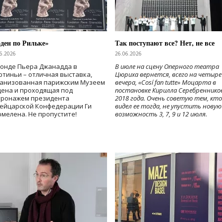
ден по Рильке»
Так поступают все? Нет, не все
6.2026
26.06.2026
Фонде Пьера Джанадда в
В июле на сцену Оперного театра
тиньи – отличная выставка,
Цюриха вернется, всего на четыре
ганизованная парижским Музеем
вечера, «Cosí fan tutte» Моцарта в
дена и проходящая под
постановке Кирилла Серебреннико
тронажем президента
2018 года. Очень советую тем, кто
ейцарской Конфедерации Ги
видел ее тогда, не упустить новую
мелена. Не пропустите!
возможность 3, 7, 9 и 12 июля.