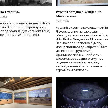
ело Сталина»
Русская загадка в Фонде Яна
Михальского
6.2026
05.06.2026
озаннском издательстве Éditions
r sur Blanc вышел французский
Русский акцент в коллекции Art Br
ревод романа Джайлса Милтона,
Я совершенно не ожидала
полненный Флоранс Герц.
обнаружить его на выставке Écrit
d’Art Brut в Фонде Яна Михальског
Все началось с листка бумаги,
датированного декабрем 1938 го
исписанного русскими,
французскими и английскими
словами, вызвавшего смутное
ощущение чужой трагедии,
зашифрованной в хаотических
строчках и символах.