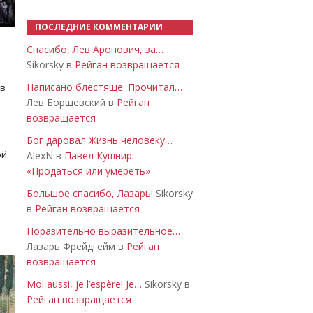
ПОСЛЕДНИЕ КОММЕНТАРИИ
Спасибо, Лев Аронович, за…
Sikorsky в
Рейган возвращается
Написано блестяще. Прочитал…
 в
Лев Борщевский в
Рейган
возвращается
Бог даровал Жизнь человеку…
ой
AlexN в
Павел Кушнир:
«Продаться или умереть»
Большое спасибо, Лазарь!
Sikorsky
в
Рейган возвращается
Поразительно выразительное…
Лазарь Фрейдгейм в
Рейган
возвращается
Moi aussi, je l’espère! Je…
Sikorsky в
Рейган возвращается