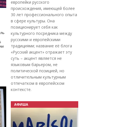
европейки русского
происхождения, имеющей более
30 лет профессионального опыта
в сфере культуры. Она
позиционирует себя как
оль
культурного посредника между
русскими и европейскими
s
традициями; название её блога
дии
«Русский акцент» отражает эту
суть – акцент является не
языковым барьером, не
политической позицией, но
отличительным культурным
отпечатком в европейском
контексте.
АФИША