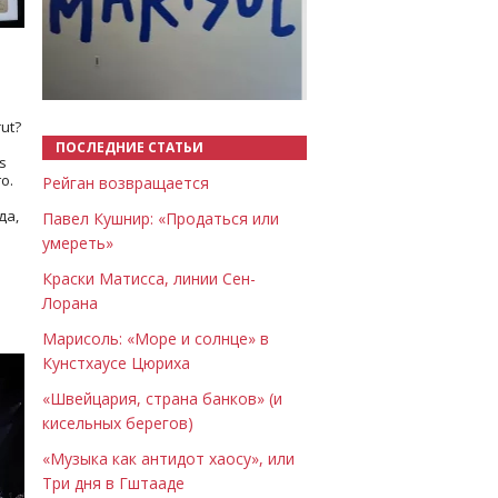
Назад
Вперёд
ut?
ПОСЛЕДНИЕ СТАТЬИ
s
о.
Рейган возвращается
да,
Павел Кушнир: «Продаться или
умереть»
Краски Матисса, линии Сен-
Лорана
Марисоль: «Море и солнце» в
Кунстхаусе Цюриха
«Швейцария, страна банков» (и
кисельных берегов)
«Музыка как антидот хаосу», или
Три дня в Гштааде