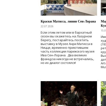
Краски Матисса, линии Сен-Лорана
Мар
Ку
22.07.2026
15.0
Если этим летом или в бархатный
сезон вы окажетесь на Лазурном
Име
берегу, постарайтесь посетить
ху
выставку в Музее Анри Матисса в
(19
Ницце, временно приютившем
рет
часть коллекции парижского музея
кр
Ива Сен-Лорана. Два великих
Выс
француза никогда не встречались,
дат
но их диалог состоялся!
Art
Mu