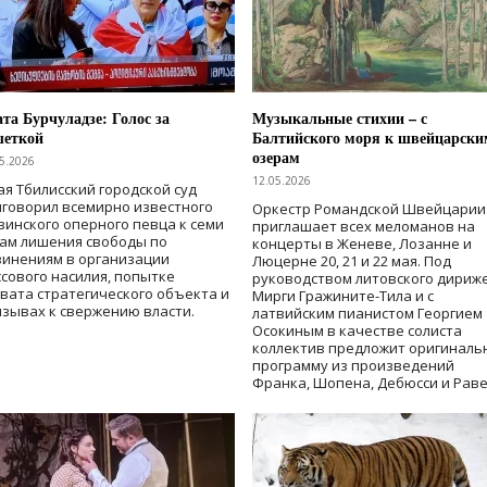
та Бурчуладзе: Голос за
Музыкальные стихии – с
шеткой
Балтийского моря к швейцарски
озерам
5.2026
12.05.2026
ая Тбилисский городской суд
говорил всемирно известного
Оркестр Романдской Швейцарии
зинского оперного певца к семи
приглашает всех меломанов на
дам лишения свободы
по
концерты в Женеве, Лозанне и
винениям в организации
Люцерне 20, 21 и 22 мая. Под
сового насилия, попытке
руководством литовского дириж
вата стратегического объекта и
Мирги Гражините-Тила и с
зывах к свержению власти
.
латвийским пианистом Георгием
Осокиным в качестве солиста
коллектив предложит оригиналь
программу из произведений
Франка, Шопена, Дебюсси и Раве