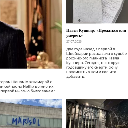
Павел Кушнир: «Продаться или
умереть»
27.07.2026
Два года назад я первой в
Швейцарии рассказала о судьбе
российского пианиста Павла
Кушнира. Сегодня, во вторую
годовщину его смерти, хочу
напомнить о нем и кое-что
добавить.
сером Шоном Макнамарой с
 сейчас на Netflix во многих
й первой мыслью было: зачем?