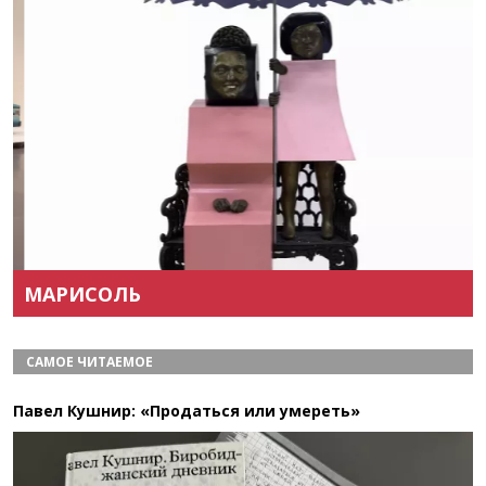
Назад
Вперёд
МАРИСОЛЬ
САМОЕ ЧИТАЕМОЕ
Павел Кушнир: «Продаться или умереть»