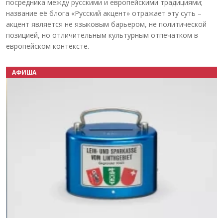
посредника между русскими и европейскими традициями;
название её блога «Русский акцент» отражает эту суть –
акцент является не языковым барьером, не политической
позицией, но отличительным культурным отпечатком в
европейском контексте.
АФИША
Назад
Вперёд