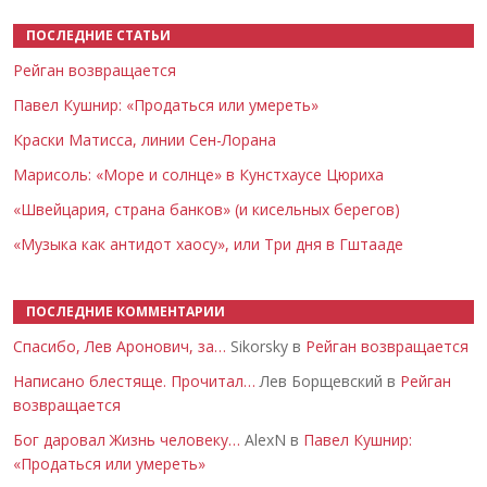
ПОСЛЕДНИЕ СТАТЬИ
Рейган возвращается
Павел Кушнир: «Продаться или умереть»
Краски Матисса, линии Сен-Лорана
Марисоль: «Море и солнце» в Кунстхаусе Цюриха
«Швейцария, страна банков» (и кисельных берегов)
«Музыка как антидот хаосу», или Три дня в Гштааде
ПОСЛЕДНИЕ КОММЕНТАРИИ
Спасибо, Лев Аронович, за…
Sikorsky в
Рейган возвращается
Написано блестяще. Прочитал…
Лев Борщевский в
Рейган
возвращается
Бог даровал Жизнь человеку…
AlexN в
Павел Кушнир:
«Продаться или умереть»