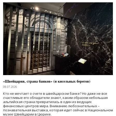
«Швейцария, страна банков» (и кисельных берегов)
08.07.2026
Кто не мечтает о счете в швейцарском банке? Но даже не все
счастливые его обладатели знают, каким образом небольшая
альпийская страна превратилась в один из ведущих
финансовых центров мира. Вниманию любознательных –
познавательная выставка, которая идет сейчас в Национальном
музее Швейцарии в Цюрихе.