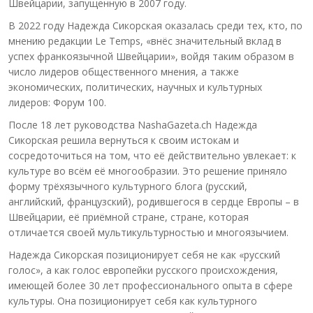
Швейцарии, запущенную в 2007 году.
В 2022 году Надежда Сикорская оказалась среди тех, кто, по
мнению редакции Le Temps, «внёс значительный вклад в
успех франкоязычной Швейцарии», войдя таким образом в
число лидеров общественного мнения, а также
экономических, политических, научных и культурных
лидеров: Форум 100.
После 18 лет руководства NashaGazeta.ch Надежда
Сикорская решила вернуться к своим истокам и
сосредоточиться на том, что её действительно увлекает: к
культуре во всём её многообразии. Это решение приняло
форму трёхязычного культурного блога (русский,
английский, французский), родившегося в сердце Европы – в
Швейцарии, её приёмной стране, стране, которая
отличается своей мультикультурностью и многоязычием.
Надежда Сикорская позиционирует себя не как «русский
голос», а как голос европейки русского происхождения,
имеющей более 30 лет профессионального опыта в сфере
культуры. Она позиционирует себя как культурного