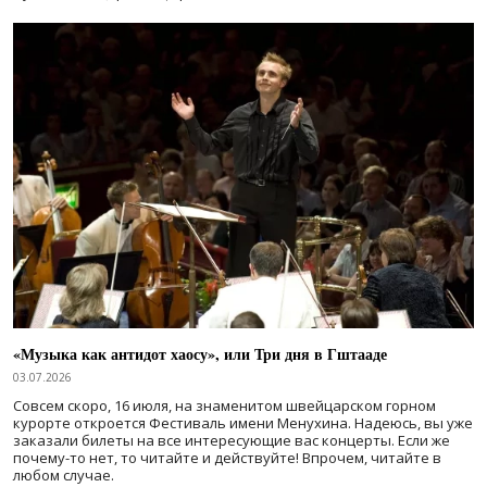
«Музыка как антидот хаосу», или Три дня в Гштааде
03.07.2026
Совсем скоро, 16 июля, на знаменитом швейцарском горном
курорте откроется Фестиваль имени Менухина. Надеюсь, вы уже
заказали билеты на все интересующие вас концерты. Если же
почему-то нет, то читайте и действуйте! Впрочем, читайте в
любом случае.