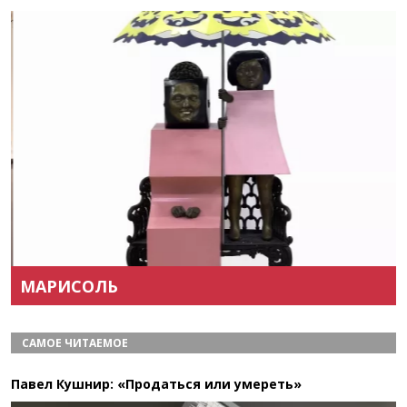
Назад
Вперёд
МАРИСОЛЬ
САМОЕ ЧИТАЕМОЕ
Павел Кушнир: «Продаться или умереть»