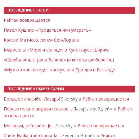
ПОСЛЕДНИЕ СТАТЬИ
Рейган возвращается
Павел Кушнир: «Продаться или умереть»
Краски Матисса, линии Сен-Лорана
Марисоль: «Море и солнце» в Кунстхаусе Цюриха
«Швейцария, страна банков» (и кисельных берегов)
«Музыка как антидот хаосу», или Три дня в Гштааде
ПОСЛЕДНИЕ КОММЕНТАРИИ
Большое спасибо, Лазарь!
Sikorsky в
Рейган возвращается
Поразительно выразительное…
Лазарь Фрейдгейм в
Рейган
возвращается
Moi aussi, je l’espère! Je…
Sikorsky в
Рейган возвращается
Chère Nadia, merci pour la…
Federica Brunelli в
Рейган