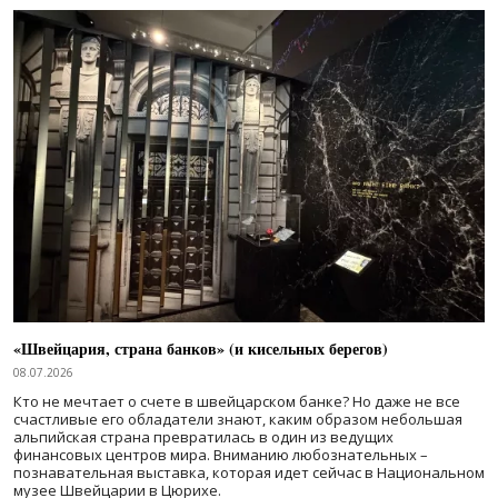
«Швейцария, страна банков» (и кисельных берегов)
08.07.2026
Кто не мечтает о счете в швейцарском банке? Но даже не все
счастливые его обладатели знают, каким образом небольшая
альпийская страна превратилась в один из ведущих
финансовых центров мира. Вниманию любознательных –
познавательная выставка, которая идет сейчас в Национальном
музее Швейцарии в Цюрихе.