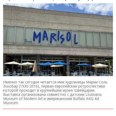
Именно так сегодня читается имя художницы Марии Соль
Эскобар (1930-2016), первая европейская ретроспектива
которой проходит в крупнейшем музее Швейцарии.
Выставка организована совместно с датским Louisiana
Museum of Modern Art и американским Buffalo AKG Art
Museum.