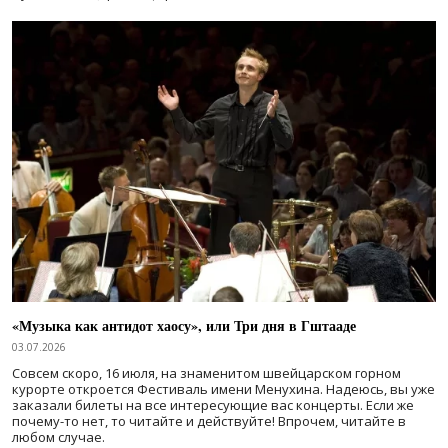
«Музыка как антидот хаосу», или Три дня в Гштааде
03.07.2026
Совсем скоро, 16 июля, на знаменитом швейцарском горном
курорте откроется Фестиваль имени Менухина. Надеюсь, вы уже
заказали билеты на все интересующие вас концерты. Если же
почему-то нет, то читайте и действуйте! Впрочем, читайте в
любом случае.