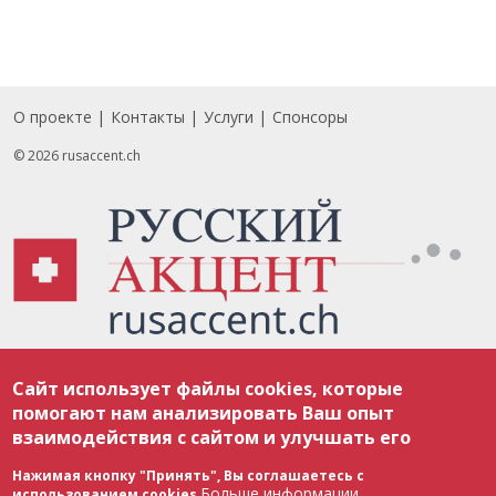
О проекте
Контакты
Услуги
Спонсоры
Footer
© 2026 rusaccent.ch
Все материалы, размещенные на веб-сайте rusaccent.ch, охраняются в
Сайт использует файлы cookies, которые
соответствии с законодательством Швейцарии об авторском праве и
международными соглашениями. Полное или частичное использование
помогают нам анализировать Ваш опыт
материалов возможно только с разрешения редакции. В случае полного
взаимодействия с сайтом и улучшать его
или частичного воспроизведения материалов сайта rusaccent.ch,
ОБЯЗАТЕЛЬНА АКТИВНАЯ ГИПЕРССЫЛКА на конкретный заимствованный
текст. Фотоизображения, размещенные редакцией rusaccent.ch, являются
Нажимая кнопку "Принять", Вы соглашаетесь с
ее исключительной собственностью. Полное или частичное
Больше информации
использованием cookies