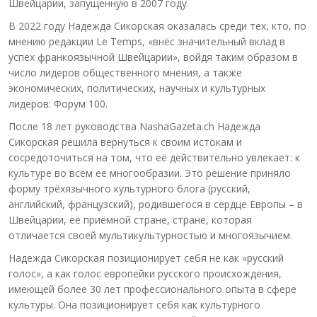
Швейцарии, запущенную в 2007 году.
В 2022 году Надежда Сикорская оказалась среди тех, кто, по
мнению редакции Le Temps, «внёс значительный вклад в
успех франкоязычной Швейцарии», войдя таким образом в
число лидеров общественного мнения, а также
экономических, политических, научных и культурных
лидеров: Форум 100.
После 18 лет руководства NashaGazeta.ch Надежда
Сикорская решила вернуться к своим истокам и
сосредоточиться на том, что её действительно увлекает: к
культуре во всём её многообразии. Это решение приняло
форму трёхязычного культурного блога (русский,
английский, французский), родившегося в сердце Европы – в
Швейцарии, её приёмной стране, стране, которая
отличается своей мультикультурностью и многоязычием.
Надежда Сикорская позиционирует себя не как «русский
голос», а как голос европейки русского происхождения,
имеющей более 30 лет профессионального опыта в сфере
культуры. Она позиционирует себя как культурного