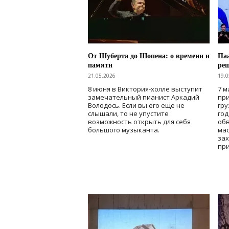
От Шуберта до Шопена: о времени и
Паа
памяти
ре
21.05.2026
19.0
8 июня в Виктория-холле выступит
7 м
замечательный пианист Аркадий
при
Володось. Если вы его еще не
гру
слышали, то не упустите
го
возможность открыть для себя
об
большого музыканта.
мас
зах
при