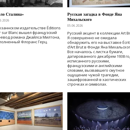
ело Сталина»
Русская загадка в Фонде Яна
Михальского
6.2026
05.06.2026
озаннском издательстве Éditions
r sur Blanc вышел французский
Русский акцент в коллекции Art Br
ревод романа Джайлса Милтона,
Я совершенно не ожидала
полненный Флоранс Герц.
обнаружить его на выставке Écrit
d’Art Brut в Фонде Яна Михальског
Все началось с листка бумаги,
датированного декабрем 1938 го
исписанного русскими,
французскими и английскими
словами, вызвавшего смутное
ощущение чужой трагедии,
зашифрованной в хаотических
строчках и символах.