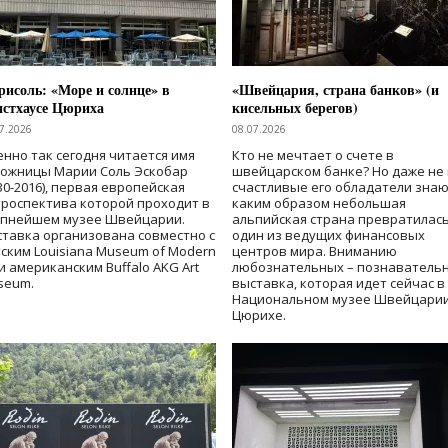
исоль: «Море и солнце» в
«Швейцария, страна банков» (и
нстхаусе Цюриха
кисельных берегов)
7.2026
08.07.2026
нно так сегодня читается имя
Кто не мечтает о счете в
дожницы Марии Соль Эскобар
швейцарском банке? Но даже не 
30-2016), первая европейская
счастливые его обладатели знаю
роспектива которой проходит в
каким образом небольшая
упнейшем музее Швейцарии.
альпийская страна превратилась
тавка организована совместно с
один из ведущих финансовых
ским Louisiana Museum of Modern
центров мира. Вниманию
 и американским Buffalo AKG Art
любознательных – познаватель
seum.
выставка, которая идет сейчас в
Национальном музее Швейцарии
Цюрихе.