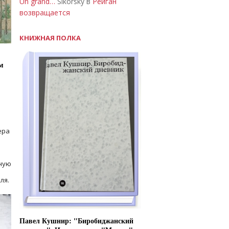
Un grand…
Sikorsky в
Рейган
возвращается
КНИЖНАЯ ПОЛКА
м
ера
ную
ля.
Павел Кушнир: "Биробиджанский