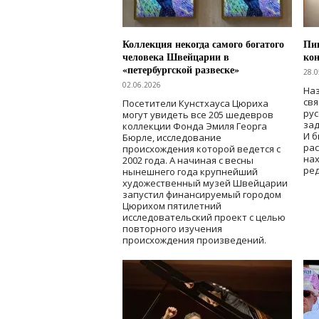
Коллекция некогда самого богатого
Пик
человека Швейцарии в
кон
«петербургской развеске»
28.0
02.06.2026
Наз
свя
Посетители Кунстхауса Цюриха
рус
могут увидеть все 205 шедевров
зад
коллекции Фонда Эмиля Георга
И б
Бюрле, исследование
рас
происхождения которой ведется с
нах
2002 года. А начиная с весны
ред
нынешнего года крупнейший
художественный музей Швейцарии
запустил финансируемый городом
Цюрихом пятилетний
исследовательский проект с целью
повторного изучения
происхождения произведений.