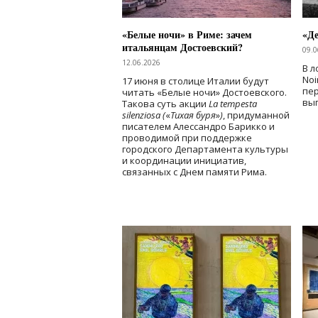
«Белые ночи» в Риме: зачем
«Д
итальянцам Достоевский?
09.0
12.06.2026
В л
Noi
17 июня в столице Италии будут
пе
читать «Белые ночи» Достоевского.
вы
Такова суть акции
La tempesta
silenziosa (
«
Тихая буря
»
)
, придуманной
писателем Алессандро Барикко и
проводимой при поддержке
городского Департамента культуры
и координации инициатив,
связанных с Днем памяти Рима.