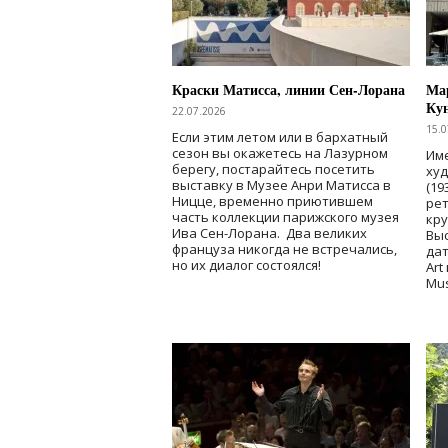
Краски Матисса, линии Сен-Лорана
Мар
Ку
22.07.2026
15.0
Если этим летом или в бархатный
сезон вы окажетесь на Лазурном
Име
берегу, постарайтесь посетить
ху
выставку в Музее Анри Матисса в
(19
Ницце, временно приютившем
рет
часть коллекции парижского музея
кр
Ива Сен-Лорана. Два великих
Выс
француза никогда не встречались,
дат
но их диалог состоялся!
Art
Mu