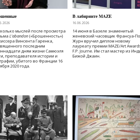
ошенные
В лабиринте MAZE
6.2026
16.06.2026
колько мыслей после просмотра
14 июня в Базеле знаменитый
льма
L'abandon
(«Брошенность»)
женевский часовщик Франсуа-П
иссера Винсента Гаренка,
Журн вручил диплом новому
священного последним
лауреату премии MAZE/Art Award
иннадцати дням жизни Самюэля
F.P. Journe. Им стал мастер из Ин
и, преподавателя истории и
Бижой Джаин.
графии, убитого во Франции 16
ября 2020 года.