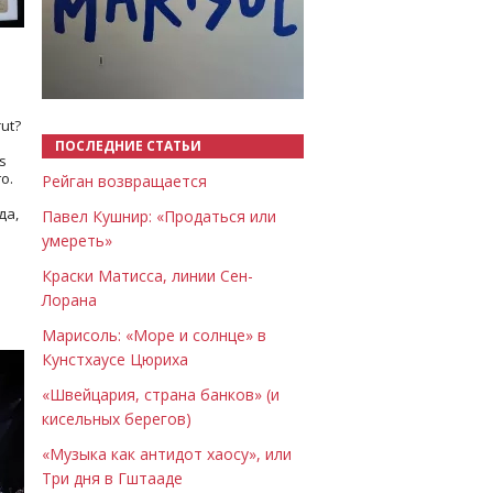
Назад
Вперёд
ut?
ПОСЛЕДНИЕ СТАТЬИ
s
о.
Рейган возвращается
да,
Павел Кушнир: «Продаться или
умереть»
Краски Матисса, линии Сен-
Лорана
Марисоль: «Море и солнце» в
Кунстхаусе Цюриха
«Швейцария, страна банков» (и
кисельных берегов)
«Музыка как антидот хаосу», или
Три дня в Гштааде