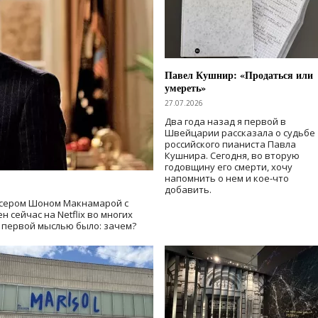
Павел Кушнир: «Продаться или
умереть»
27.07.2026
Два года назад я первой в
Швейцарии рассказала о судьбе
российского пианиста Павла
Кушнира. Сегодня, во вторую
годовщину его смерти, хочу
напомнить о нем и кое-что
добавить.
сером Шоном Макнамарой с
 сейчас на Netflix во многих
й первой мыслью было: зачем?