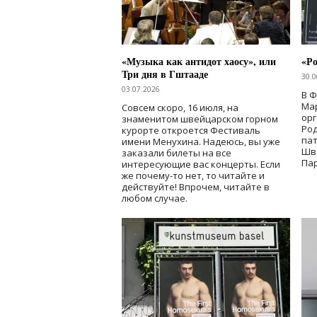
«Музыка как антидот хаосу», или
«Ро
Три дня в Гштааде
30.0
03.07.2026
В 
Мар
Совсем скоро, 16 июля, на
ор
знаменитом швейцарском горном
Ро
курорте откроется Фестиваль
па
имени Менухина. Надеюсь, вы уже
Шв
заказали билеты на все
Пар
интересующие вас концерты. Если
же почему-то нет, то читайте и
действуйте! Впрочем, читайте в
любом случае.