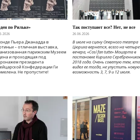
ден по Рильке»
Так поступают все? Нет, не все
6.2026
26.06.2026
Фонде Пьера Джанадда в
В июле на сцену Оперного театра
тиньи – отличная выставка,
Цюриха вернется, всего на четыре
ганизованная парижским Музеем
вечера, «Cosí fan tutte» Моцарта в
дена и проходящая под
постановке Кирилла Серебреннико
тронажем президента
2018 года. Очень советую тем, кто
ейцарской Конфедерации Ги
видел ее тогда, не упустить новую
мелена. Не пропустите!
возможность 3, 7, 9 и 12 июля.