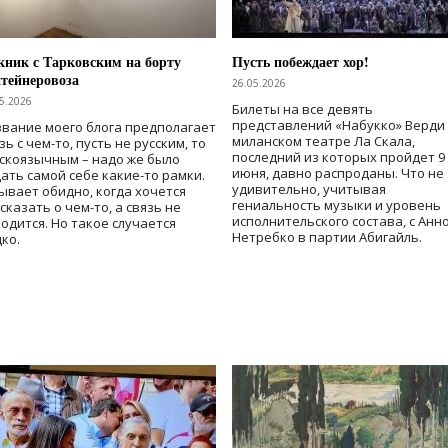
ник с Тарковским на борту
Пусть побеждает хор!
тейнеровоза
26.05.2026
5.2026
Билеты на все девять
представлений «Набукко» Верди
вание моего блога предполагает
миланском театре Ла Скала,
зь с чем-то, пусть не русским, то
последний из которых пройдет 9
скоязычным – надо же было
июня, давно распроданы. Что не
ать самой себе какие-то рамки.
удивительно, учитывая
ывает обидно, когда хочется
гениальность музыки и уровень
сказать о чем-то, а связь не
исполнительского состава, с Анн
одится. Но такое случается
Нетребко в партии Абигайль.
ко.