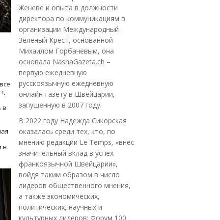
Женеве и опыта в должности
директора по коммуникациям в
организации Международный
Зелёный Крест, основанной
Михаилом Горбачёвым, она
основала NashaGazeta.ch –
первую ежедневную
русскоязычную ежедневную
все
т,
онлайн-газету в Швейцарии,
запущенную в 2007 году.
 в
В 2022 году Надежда Сикорская
ная
оказалась среди тех, кто, по
мнению редакции Le Temps, «внёс
 в
значительный вклад в успех
франкоязычной Швейцарии»,
войдя таким образом в число
лидеров общественного мнения,
а также экономических,
политических, научных и
культурных лидеров: Форум 100.