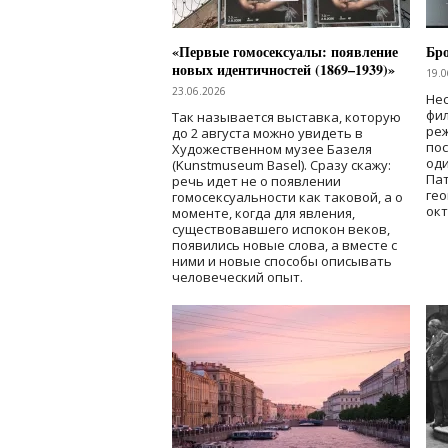
«Первые гомосексуалы: появление
Бр
новых идентичностей (1869–1939)»
19.0
23.06.2026
Нес
фи
Так называется выставка, которую
реж
до 2 августа можно увидеть в
по
Художественном музее Базеля
од
(Kunstmuseum Basel). Сразу скажу:
Пат
речь идет не о появлении
гео
гомосексуальности как таковой, а о
окт
моменте, когда для явления,
существовавшего испокон веков,
появились новые слова, а вместе с
ними и новые способы описывать
человеческий опыт.