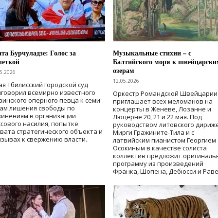
та Бурчуладзе: Голос за
Музыкальные стихии – с
шеткой
Балтийского моря к швейцарски
озерам
5.2026
12.05.2026
ая Тбилисский городской суд
говорил всемирно известного
Оркестр Романдской Швейцарии
зинского оперного певца к семи
приглашает всех меломанов на
дам лишения свободы
по
концерты в Женеве, Лозанне и
винениям в организации
Люцерне 20, 21 и 22 мая. Под
сового насилия, попытке
руководством литовского дириж
вата стратегического объекта и
Мирги Гражините-Тила и с
зывах к свержению власти
.
латвийским пианистом Георгием
Осокиным в качестве солиста
коллектив предложит оригиналь
программу из произведений
Франка, Шопена, Дебюсси и Раве