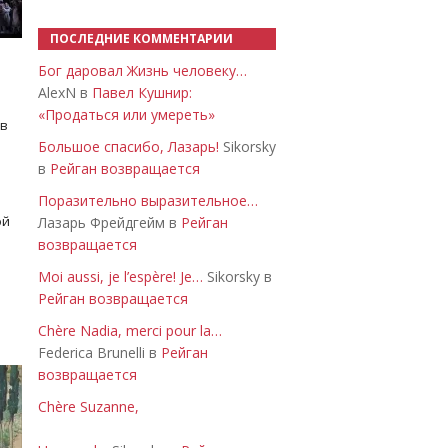
ПОСЛЕДНИЕ КОММЕНТАРИИ
Бог даровал Жизнь человеку…
AlexN в
Павел Кушнир:
«Продаться или умереть»
 в
Большое спасибо, Лазарь!
Sikorsky
в
Рейган возвращается
Поразительно выразительное…
ой
Лазарь Фрейдгейм в
Рейган
возвращается
Moi aussi, je l’espère! Je…
Sikorsky в
Рейган возвращается
Chère Nadia, merci pour la…
Federica Brunelli в
Рейган
возвращается
Chère Suzanne,