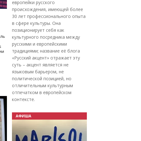
европейки русского
происхождения, имеющей более
30 лет профессионального опыта
в сфере культуры. Она
позиционирует себя как
оль
культурного посредника между
русскими и европейскими
s
традициями; название её блога
дии
«Русский акцент» отражает эту
суть – акцент является не
языковым барьером, не
политической позицией, но
отличительным культурным
отпечатком в европейском
контексте.
АФИША