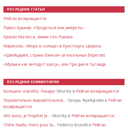
ПОСЛЕДНИЕ СТАТЬИ
Рейган возвращается
Павел Кушнир: «Продаться или умереть»
Краски Матисса, линии Сен-Лорана
Марисоль: «Море и солнце» в Кунстхаусе Цюриха
«Швейцария, страна банков» (и кисельных берегов)
«Музыка как антидот хаосу», или Три дня в Гштааде
ПОСЛЕДНИЕ КОММЕНТАРИИ
Большое спасибо, Лазарь!
Sikorsky в
Рейган возвращается
Поразительно выразительное…
Лазарь Фрейдгейм в
Рейган
возвращается
Moi aussi, je l’espère! Je…
Sikorsky в
Рейган возвращается
Chère Nadia, merci pour la…
Federica Brunelli в
Рейган