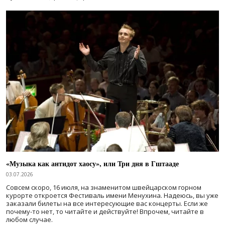
«Музыка как антидот хаосу», или Три дня в Гштааде
03.07.2026
Совсем скоро, 16 июля, на знаменитом швейцарском горном
курорте откроется Фестиваль имени Менухина. Надеюсь, вы уже
заказали билеты на все интересующие вас концерты. Если же
почему-то нет, то читайте и действуйте! Впрочем, читайте в
любом случае.