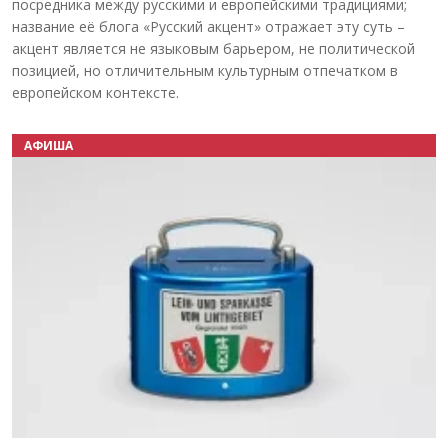
посредника между русскими и европейскими традициями;
название её блога «Русский акцент» отражает эту суть –
акцент является не языковым барьером, не политической
позицией, но отличительным культурным отпечатком в
европейском контексте.
АФИША
Назад
Вперёд