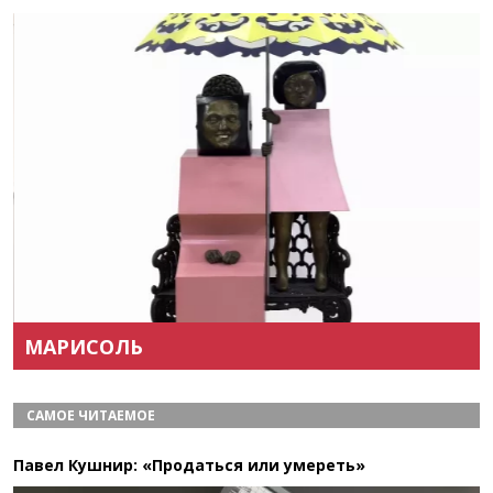
Назад
Вперёд
МАРИСОЛЬ
САМОЕ ЧИТАЕМОЕ
Павел Кушнир: «Продаться или умереть»