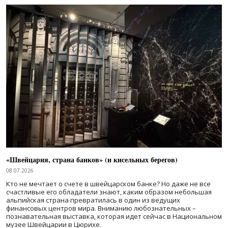
«Швейцария, страна банков» (и кисельных берегов)
08.07.2026
Кто не мечтает о счете в швейцарском банке? Но даже не все
счастливые его обладатели знают, каким образом небольшая
альпийская страна превратилась в один из ведущих
финансовых центров мира. Вниманию любознательных –
познавательная выставка, которая идет сейчас в Национальном
музее Швейцарии в Цюрихе.