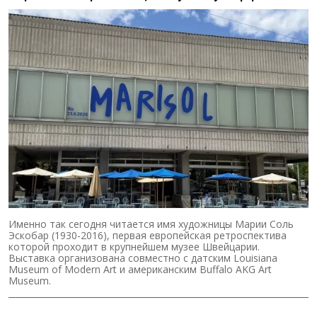
Именно так сегодня читается имя художницы Марии Соль
Эскобар (1930-2016), первая европейская ретроспектива
которой проходит в крупнейшем музее Швейцарии.
Выставка организована совместно с датским Louisiana
Museum of Modern Art и американским Buffalo AKG Art
Museum.