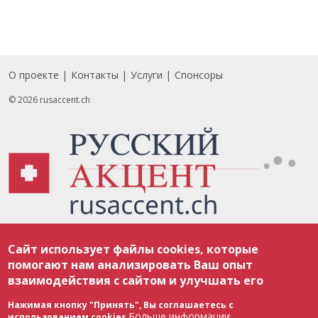
О проекте
Контакты
Услуги
Спонсоры
Footer
© 2026 rusaccent.ch
Все материалы, размещенные на веб-сайте rusaccent.ch, охраняются в
Сайт использует файлы cookies, которые
соответствии с законодательством Швейцарии об авторском праве и
международными соглашениями. Полное или частичное использование
помогают нам анализировать Ваш опыт
материалов возможно только с разрешения редакции. В случае полного
взаимодействия с сайтом и улучшать его
или частичного воспроизведения материалов сайта rusaccent.ch,
ОБЯЗАТЕЛЬНА АКТИВНАЯ ГИПЕРССЫЛКА на конкретный заимствованный
текст. Фотоизображения, размещенные редакцией rusaccent.ch, являются
Нажимая кнопку "Принять", Вы соглашаетесь с
ее исключительной собственностью. Полное или частичное
Больше информации
использованием cookies