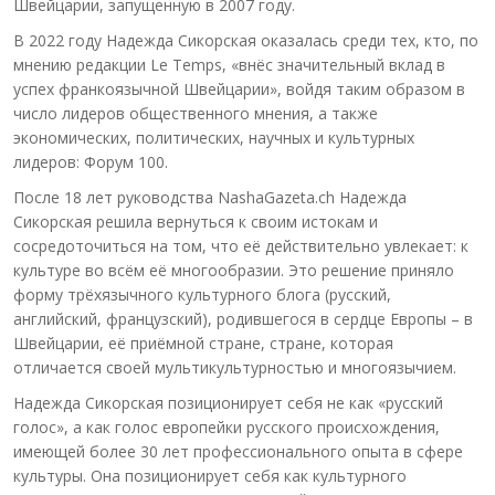
Швейцарии, запущенную в 2007 году.
В 2022 году Надежда Сикорская оказалась среди тех, кто, по
мнению редакции Le Temps, «внёс значительный вклад в
успех франкоязычной Швейцарии», войдя таким образом в
число лидеров общественного мнения, а также
экономических, политических, научных и культурных
лидеров: Форум 100.
После 18 лет руководства NashaGazeta.ch Надежда
Сикорская решила вернуться к своим истокам и
сосредоточиться на том, что её действительно увлекает: к
культуре во всём её многообразии. Это решение приняло
форму трёхязычного культурного блога (русский,
английский, французский), родившегося в сердце Европы – в
Швейцарии, её приёмной стране, стране, которая
отличается своей мультикультурностью и многоязычием.
Надежда Сикорская позиционирует себя не как «русский
голос», а как голос европейки русского происхождения,
имеющей более 30 лет профессионального опыта в сфере
культуры. Она позиционирует себя как культурного