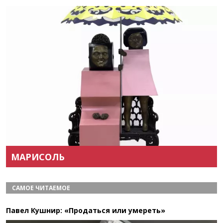
Назад
Вперёд
МАРИСОЛЬ
САМОЕ ЧИТАЕМОЕ
Павел Кушнир: «Продаться или умереть»