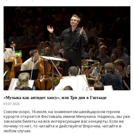
«Музыка как антидот хаосу», или Три дня в Гштааде
03.07.2026
Совсем скоро, 16 июля, на знаменитом швейцарском горном
курорте откроется Фестиваль имени Менухина. Надеюсь, вы уже
заказали билеты на все интересующие вас концерты. Если же
почему-то нет, то читайте и действуйте! Впрочем, читайте в
любом случае.