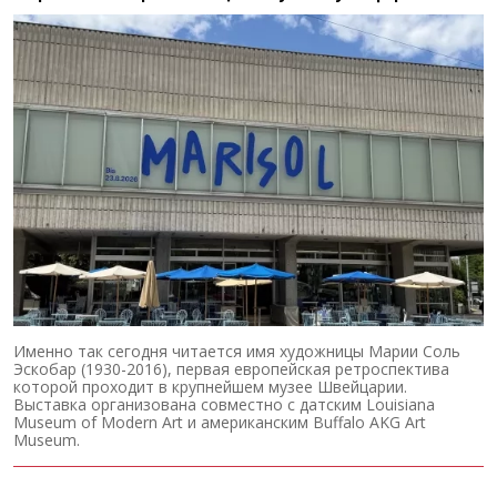
Именно так сегодня читается имя художницы Марии Соль
Эскобар (1930-2016), первая европейская ретроспектива
которой проходит в крупнейшем музее Швейцарии.
Выставка организована совместно с датским Louisiana
Museum of Modern Art и американским Buffalo AKG Art
Museum.