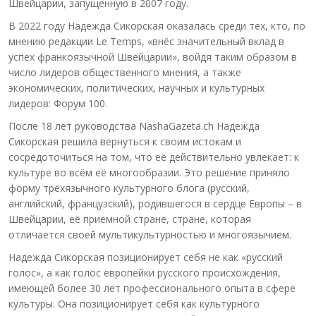
Швейцарии, запущенную в 2007 году.
В 2022 году Надежда Сикорская оказалась среди тех, кто, по
мнению редакции Le Temps, «внёс значительный вклад в
успех франкоязычной Швейцарии», войдя таким образом в
число лидеров общественного мнения, а также
экономических, политических, научных и культурных
лидеров: Форум 100.
После 18 лет руководства NashaGazeta.ch Надежда
Сикорская решила вернуться к своим истокам и
сосредоточиться на том, что её действительно увлекает: к
культуре во всём её многообразии. Это решение приняло
форму трёхязычного культурного блога (русский,
английский, французский), родившегося в сердце Европы – в
Швейцарии, её приёмной стране, стране, которая
отличается своей мультикультурностью и многоязычием.
Надежда Сикорская позиционирует себя не как «русский
голос», а как голос европейки русского происхождения,
имеющей более 30 лет профессионального опыта в сфере
культуры. Она позиционирует себя как культурного