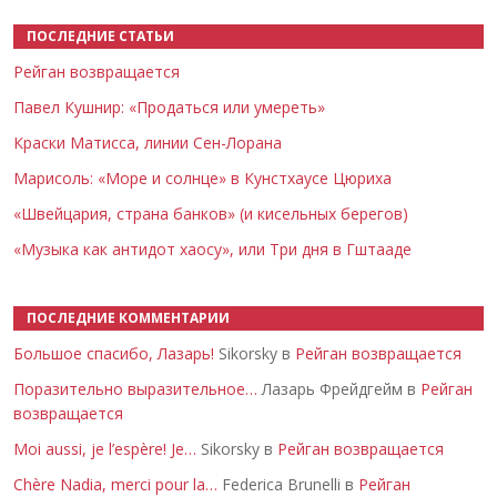
ПОСЛЕДНИЕ СТАТЬИ
Рейган возвращается
Павел Кушнир: «Продаться или умереть»
Краски Матисса, линии Сен-Лорана
Марисоль: «Море и солнце» в Кунстхаусе Цюриха
«Швейцария, страна банков» (и кисельных берегов)
«Музыка как антидот хаосу», или Три дня в Гштааде
ПОСЛЕДНИЕ КОММЕНТАРИИ
Большое спасибо, Лазарь!
Sikorsky в
Рейган возвращается
Поразительно выразительное…
Лазарь Фрейдгейм в
Рейган
возвращается
Moi aussi, je l’espère! Je…
Sikorsky в
Рейган возвращается
Chère Nadia, merci pour la…
Federica Brunelli в
Рейган