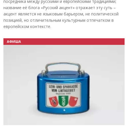
посредника между русскими и европейскими традициями;
название её блога «Русский акцент» отражает эту суть –
акцент является не языковым барьером, не политической
позицией, но отличительным культурным отпечатком в
европейском контексте.
АФИША
Назад
Вперёд