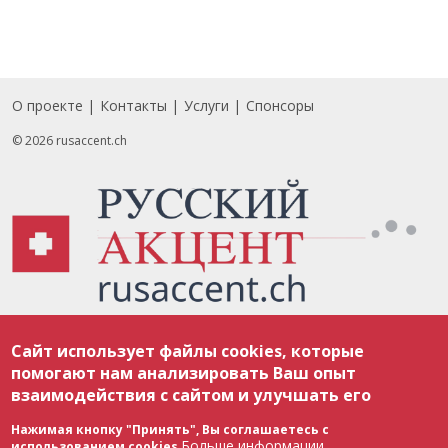
О проекте
Контакты
Услуги
Спонсоры
Footer
© 2026 rusaccent.ch
Все материалы, размещенные на веб-сайте rusaccent.ch, охраняются в
Сайт использует файлы cookies, которые
соответствии с законодательством Швейцарии об авторском праве и
международными соглашениями. Полное или частичное использование
помогают нам анализировать Ваш опыт
материалов возможно только с разрешения редакции. В случае полного
взаимодействия с сайтом и улучшать его
или частичного воспроизведения материалов сайта rusaccent.ch,
ОБЯЗАТЕЛЬНА АКТИВНАЯ ГИПЕРССЫЛКА на конкретный заимствованный
текст. Фотоизображения, размещенные редакцией rusaccent.ch, являются
Нажимая кнопку "Принять", Вы соглашаетесь с
ее исключительной собственностью. Полное или частичное
Больше информации
использованием cookies