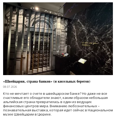
«Швейцария, страна банков» (и кисельных берегов)
08.07.2026
Кто не мечтает о счете в швейцарском банке? Но даже не все
счастливые его обладатели знают, каким образом небольшая
альпийская страна превратилась в один из ведущих
финансовых центров мира. Вниманию любознательных –
познавательная выставка, которая идет сейчас в Национальном
музее Швейцарии в Цюрихе.