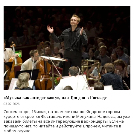
«Музыка как антидот хаосу», или Три дня в Гштааде
03.07.2026
Совсем скоро, 16 июля, на знаменитом швейцарском горном
курорте откроется Фестиваль имени Менухина. Надеюсь, вы уже
заказали билеты на все интересующие вас концерты. Если же
почему-то нет, то читайте и действуйте! Впрочем, читайте в
любом случае.