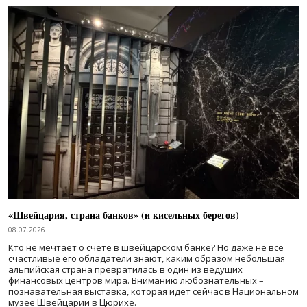
«Швейцария, страна банков» (и кисельных берегов)
08.07.2026
Кто не мечтает о счете в швейцарском банке? Но даже не все
счастливые его обладатели знают, каким образом небольшая
альпийская страна превратилась в один из ведущих
финансовых центров мира. Вниманию любознательных –
познавательная выставка, которая идет сейчас в Национальном
музее Швейцарии в Цюрихе.