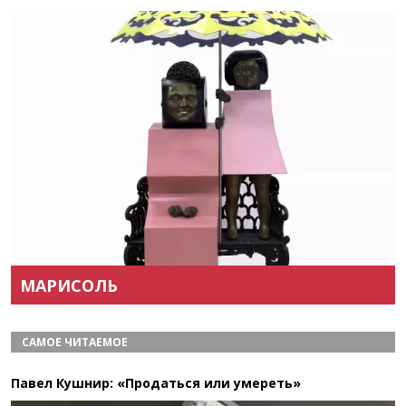
Назад
Вперёд
МАРИСОЛЬ
САМОЕ ЧИТАЕМОЕ
Павел Кушнир: «Продаться или умереть»