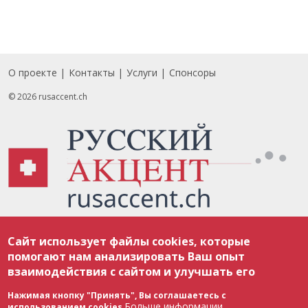
О проекте
Контакты
Услуги
Спонсоры
Footer
© 2026 rusaccent.ch
Все материалы, размещенные на веб-сайте rusaccent.ch, охраняются в
Сайт использует файлы cookies, которые
соответствии с законодательством Швейцарии об авторском праве и
международными соглашениями. Полное или частичное использование
помогают нам анализировать Ваш опыт
материалов возможно только с разрешения редакции. В случае полного
взаимодействия с сайтом и улучшать его
или частичного воспроизведения материалов сайта rusaccent.ch,
ОБЯЗАТЕЛЬНА АКТИВНАЯ ГИПЕРССЫЛКА на конкретный заимствованный
текст. Фотоизображения, размещенные редакцией rusaccent.ch, являются
Нажимая кнопку "Принять", Вы соглашаетесь с
ее исключительной собственностью. Полное или частичное
Больше информации
использованием cookies