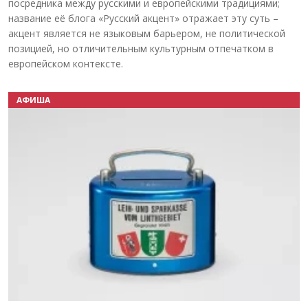
посредника между русскими и европейскими традициями;
название её блога «Русский акцент» отражает эту суть –
акцент является не языковым барьером, не политической
позицией, но отличительным культурным отпечатком в
европейском контексте.
АФИША
Назад
Вперёд