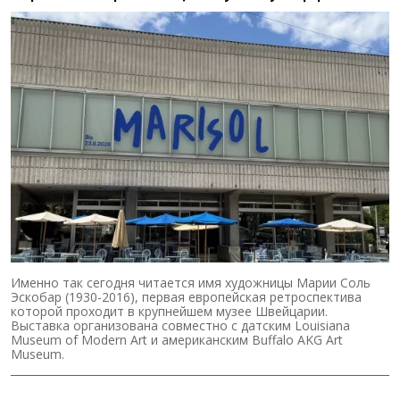
Именно так сегодня читается имя художницы Марии Соль
Эскобар (1930-2016), первая европейская ретроспектива
которой проходит в крупнейшем музее Швейцарии.
Выставка организована совместно с датским Louisiana
Museum of Modern Art и американским Buffalo AKG Art
Museum.