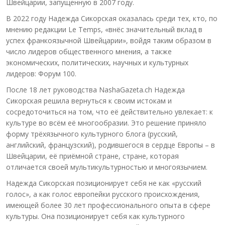
Швейцарии, запущенную в 2007 году.
В 2022 году Надежда Сикорская оказалась среди тех, кто, по
мнению редакции Le Temps, «внёс значительный вклад в
успех франкоязычной Швейцарии», войдя таким образом в
число лидеров общественного мнения, а также
экономических, политических, научных и культурных
лидеров: Форум 100.
После 18 лет руководства NashaGazeta.ch Надежда
Сикорская решила вернуться к своим истокам и
сосредоточиться на том, что её действительно увлекает: к
культуре во всём её многообразии. Это решение приняло
форму трёхязычного культурного блога (русский,
английский, французский), родившегося в сердце Европы – в
Швейцарии, её приёмной стране, стране, которая
отличается своей мультикультурностью и многоязычием.
Надежда Сикорская позиционирует себя не как «русский
голос», а как голос европейки русского происхождения,
имеющей более 30 лет профессионального опыта в сфере
культуры. Она позиционирует себя как культурного