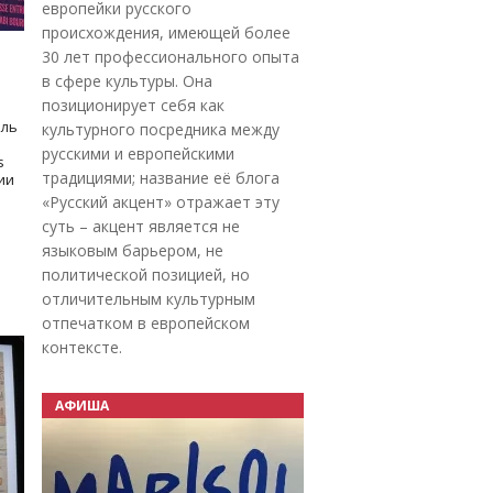
европейки русского
происхождения, имеющей более
30 лет профессионального опыта
в сфере культуры. Она
позиционирует себя как
оль
культурного посредника между
русскими и европейскими
s
традициями; название её блога
дии
«Русский акцент» отражает эту
суть – акцент является не
языковым барьером, не
политической позицией, но
отличительным культурным
отпечатком в европейском
контексте.
АФИША