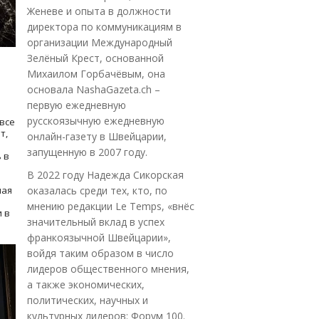
Женеве и опыта в должности
директора по коммуникациям в
организации Международный
Зелёный Крест, основанной
Михаилом Горбачёвым, она
основала NashaGazeta.ch –
первую ежедневную
русскоязычную ежедневную
все
т,
онлайн-газету в Швейцарии,
запущенную в 2007 году.
 в
В 2022 году Надежда Сикорская
ная
оказалась среди тех, кто, по
мнению редакции Le Temps, «внёс
 в
значительный вклад в успех
франкоязычной Швейцарии»,
войдя таким образом в число
лидеров общественного мнения,
а также экономических,
политических, научных и
культурных лидеров: Форум 100.