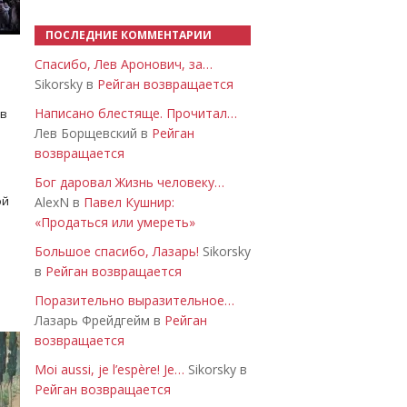
ПОСЛЕДНИЕ КОММЕНТАРИИ
Спасибо, Лев Аронович, за…
Sikorsky в
Рейган возвращается
Написано блестяще. Прочитал…
 в
Лев Борщевский в
Рейган
возвращается
Бог даровал Жизнь человеку…
ой
AlexN в
Павел Кушнир:
«Продаться или умереть»
Большое спасибо, Лазарь!
Sikorsky
в
Рейган возвращается
Поразительно выразительное…
Лазарь Фрейдгейм в
Рейган
возвращается
Moi aussi, je l’espère! Je…
Sikorsky в
Рейган возвращается