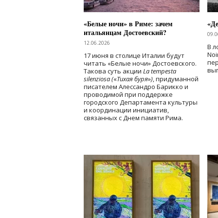
«Белые ночи» в Риме: зачем
«Д
итальянцам Достоевский?
09.0
12.06.2026
В л
Noi
17 июня в столице Италии будут
пе
читать «Белые ночи» Достоевского.
вы
Такова суть акции
La tempesta
silenziosa (
«
Тихая буря
»
)
, придуманной
писателем Алессандро Барикко и
проводимой при поддержке
городского Департамента культуры
и координации инициатив,
связанных с Днем памяти Рима.