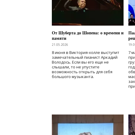
От Шуберта до Шопена: о времени и
Паа
памяти
ре
21.05.2026
19.0
8 июня в Виктория-холле выступит
7 м
замечательный пианист Аркадий
при
Володось. Если вы его еще не
гру
слышали, то не упустите
го
возможность открыть для себя
об
большого музыканта.
мас
зах
при