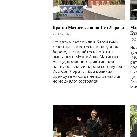
Краски Матисса, линии Сен-Лорана
Мар
Ку
22.07.2026
15.0
Если этим летом или в бархатный
сезон вы окажетесь на Лазурном
Име
берегу, постарайтесь посетить
ху
выставку в Музее Анри Матисса в
(19
Ницце, временно приютившем
рет
часть коллекции парижского музея
кр
Ива Сен-Лорана. Два великих
Выс
француза никогда не встречались,
дат
но их диалог состоялся!
Art
Mu