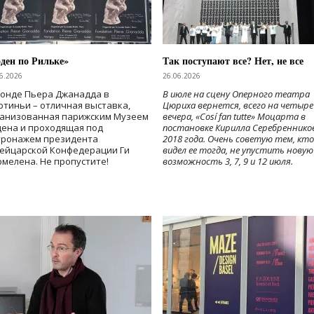
ден по Рильке»
Так поступают все? Нет, не все
6.2026
26.06.2026
Фонде Пьера Джанадда в
В июле на сцену Оперного театра
тиньи – отличная выставка,
Цюриха вернется, всего на четыре
ганизованная парижским Музеем
вечера, «Cosí fan tutte» Моцарта в
дена и проходящая под
постановке Кирилла Серебреннико
тронажем президента
2018 года. Очень советую тем, кто
ейцарской Конфедерации Ги
видел ее тогда, не упустить новую
мелена. Не пропустите!
возможность 3, 7, 9 и 12 июля.