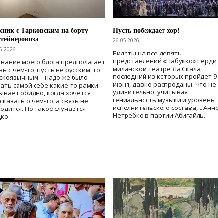
ник с Тарковским на борту
Пусть побеждает хор!
тейнеровоза
26.05.2026
5.2026
Билеты на все девять
представлений «Набукко» Верди
вание моего блога предполагает
миланском театре Ла Скала,
зь с чем-то, пусть не русским, то
последний из которых пройдет 9
скоязычным – надо же было
июня, давно распроданы. Что не
ать самой себе какие-то рамки.
удивительно, учитывая
ывает обидно, когда хочется
гениальность музыки и уровень
сказать о чем-то, а связь не
исполнительского состава, с Анн
одится. Но такое случается
Нетребко в партии Абигайль.
ко.