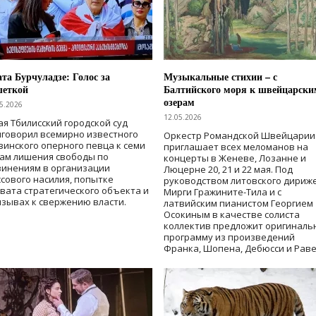
та Бурчуладзе: Голос за
Музыкальные стихии – с
шеткой
Балтийского моря к швейцарски
озерам
5.2026
12.05.2026
ая Тбилисский городской суд
говорил всемирно известного
Оркестр Романдской Швейцарии
зинского оперного певца к семи
приглашает всех меломанов на
дам лишения свободы
по
концерты в Женеве, Лозанне и
винениям в организации
Люцерне 20, 21 и 22 мая. Под
сового насилия, попытке
руководством литовского дириж
вата стратегического объекта и
Мирги Гражините-Тила и с
зывах к свержению власти
.
латвийским пианистом Георгием
Осокиным в качестве солиста
коллектив предложит оригиналь
программу из произведений
Франка, Шопена, Дебюсси и Раве