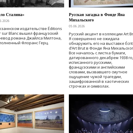
ело Сталина»
Русская загадка в Фонде Яна
Михальского
6.2026
05.06.2026
озаннском издательстве Éditions
r sur Blanc вышел французский
Русский акцент в коллекции Art Br
ревод романа Джайлса Милтона,
Я совершенно не ожидала
полненный Флоранс Герц.
обнаружить его на выставке Écrit
d’Art Brut в Фонде Яна Михальског
Все началось с листка бумаги,
датированного декабрем 1938 го
исписанного русскими,
французскими и английскими
словами, вызвавшего смутное
ощущение чужой трагедии,
зашифрованной в хаотических
строчках и символах.