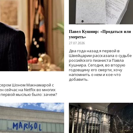
Павел Кушнир: «Продаться или
умереть»
27.07.2026
Два года назад я первой в
Швейцарии рассказала о судьбе
российского пианиста Павла
Кушнира. Сегодня, во вторую
годовщину его смерти, хочу
напомнить о нем и кое-что
добавить.
сером Шоном Макнамарой с
 сейчас на Netflix во многих
й первой мыслью было: зачем?