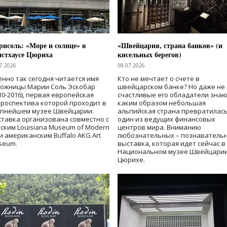
исоль: «Море и солнце» в
«Швейцария, страна банков» (и
нстхаусе Цюриха
кисельных берегов)
7.2026
08.07.2026
нно так сегодня читается имя
Кто не мечтает о счете в
дожницы Марии Соль Эскобар
швейцарском банке? Но даже не 
30-2016), первая европейская
счастливые его обладатели знаю
роспектива которой проходит в
каким образом небольшая
упнейшем музее Швейцарии.
альпийская страна превратилась
тавка организована совместно с
один из ведущих финансовых
ским Louisiana Museum of Modern
центров мира. Вниманию
 и американским Buffalo AKG Art
любознательных – познаватель
seum.
выставка, которая идет сейчас в
Национальном музее Швейцарии
Цюрихе.