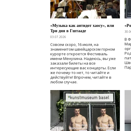
«Музыка как антидот хаосу», или
«Ро
Три дня в Гштааде
30.0
03.07.2026
В 
Мар
Совсем скоро, 16 июля, на
ор
знаменитом швейцарском горном
Ро
курорте откроется Фестиваль
па
имени Менухина. Надеюсь, вы уже
Шв
заказали билеты на все
Пар
интересующие вас концерты. Если
же почему-то нет, то читайте и
действуйте! Впрочем, читайте в
любом случае.