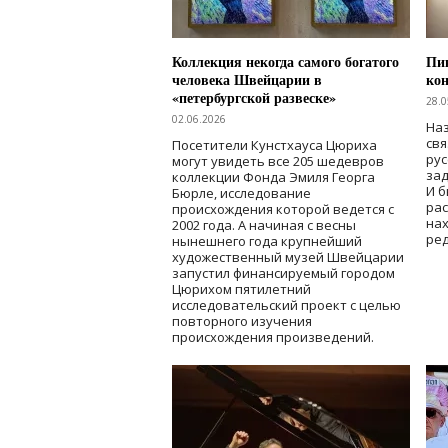
Коллекция некогда самого богатого
Пик
человека Швейцарии в
кон
«петербургской развеске»
28.0
02.06.2026
Наз
свя
Посетители Кунстхауса Цюриха
рус
могут увидеть все 205 шедевров
зад
коллекции Фонда Эмиля Георга
И б
Бюрле, исследование
рас
происхождения которой ведется с
нах
2002 года. А начиная с весны
ред
нынешнего года крупнейший
художественный музей Швейцарии
запустил финансируемый городом
Цюрихом пятилетний
исследовательский проект с целью
повторного изучения
происхождения произведений.