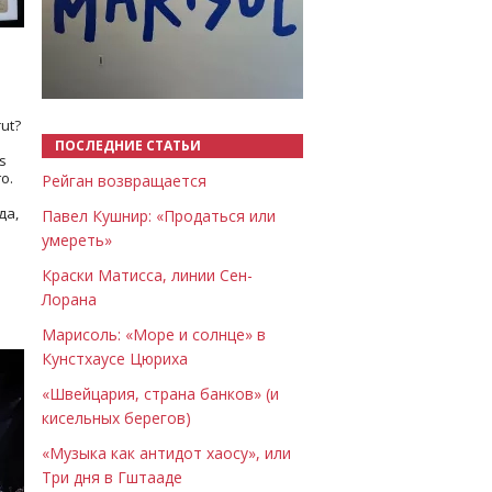
Назад
Вперёд
ut?
ПОСЛЕДНИЕ СТАТЬИ
s
о.
Рейган возвращается
да,
Павел Кушнир: «Продаться или
умереть»
Краски Матисса, линии Сен-
Лорана
Марисоль: «Море и солнце» в
Кунстхаусе Цюриха
«Швейцария, страна банков» (и
кисельных берегов)
«Музыка как антидот хаосу», или
Три дня в Гштааде