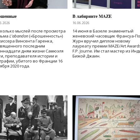
ошенные
В лабиринте MAZE
6.2026
16.06.2026
колько мыслей после просмотра
14 июня в Базеле знаменитый
льма
L'abandon
(«Брошенность»)
женевский часовщик Франсуа-П
иссера Винсента Гаренка,
Журн вручил диплом новому
священного последним
лауреату премии MAZE/Art Award
иннадцати дням жизни Самюэля
F.P. Journe. Им стал мастер из Ин
и, преподавателя истории и
Бижой Джаин.
графии, убитого во Франции 16
ября 2020 года.