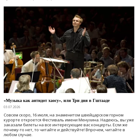
«Музыка как антидот хаосу», или Три дня в Гштааде
03.07.2026
Совсем скоро, 16 июля, на знаменитом швейцарском горном
курорте откроется Фестиваль имени Менухина. Надеюсь, вы уже
заказали билеты на все интересующие вас концерты. Если же
почему-то нет, то читайте и действуйте! Впрочем, читайте в
любом случае.