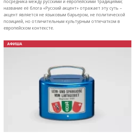
посредника между русскими и европейскими традициями;
название её блога «Русский акцент» отражает эту суть –
акцент является не языковым барьером, не политической
позицией, но отличительным культурным отпечатком в
европейском контексте.
АФИША
Назад
Вперёд