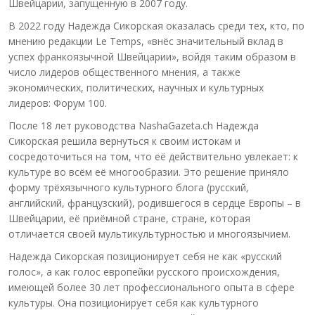
Швейцарии, запущенную в 2007 году.
В 2022 году Надежда Сикорская оказалась среди тех, кто, по
мнению редакции Le Temps, «внёс значительный вклад в
успех франкоязычной Швейцарии», войдя таким образом в
число лидеров общественного мнения, а также
экономических, политических, научных и культурных
лидеров: Форум 100.
После 18 лет руководства NashaGazeta.ch Надежда
Сикорская решила вернуться к своим истокам и
сосредоточиться на том, что её действительно увлекает: к
культуре во всём её многообразии. Это решение приняло
форму трёхязычного культурного блога (русский,
английский, французский), родившегося в сердце Европы – в
Швейцарии, её приёмной стране, стране, которая
отличается своей мультикультурностью и многоязычием.
Надежда Сикорская позиционирует себя не как «русский
голос», а как голос европейки русского происхождения,
имеющей более 30 лет профессионального опыта в сфере
культуры. Она позиционирует себя как культурного