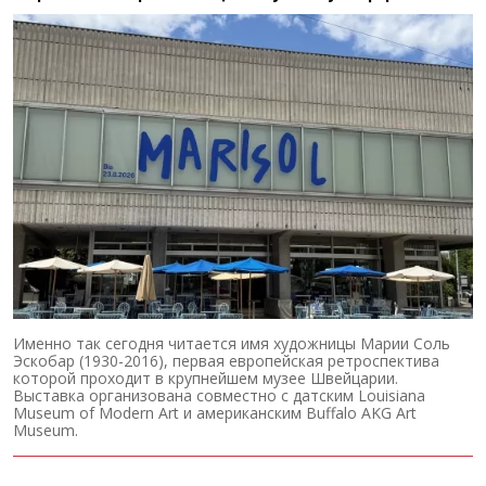
Именно так сегодня читается имя художницы Марии Соль
Эскобар (1930-2016), первая европейская ретроспектива
которой проходит в крупнейшем музее Швейцарии.
Выставка организована совместно с датским Louisiana
Museum of Modern Art и американским Buffalo AKG Art
Museum.