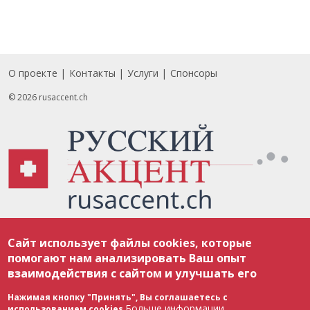
О проекте
Контакты
Услуги
Спонсоры
Footer
© 2026 rusaccent.ch
Все материалы, размещенные на веб-сайте rusaccent.ch, охраняются в
Сайт использует файлы cookies, которые
соответствии с законодательством Швейцарии об авторском праве и
международными соглашениями. Полное или частичное использование
помогают нам анализировать Ваш опыт
материалов возможно только с разрешения редакции. В случае полного
взаимодействия с сайтом и улучшать его
или частичного воспроизведения материалов сайта rusaccent.ch,
ОБЯЗАТЕЛЬНА АКТИВНАЯ ГИПЕРССЫЛКА на конкретный заимствованный
текст. Фотоизображения, размещенные редакцией rusaccent.ch, являются
Нажимая кнопку "Принять", Вы соглашаетесь с
ее исключительной собственностью. Полное или частичное
Больше информации
использованием cookies