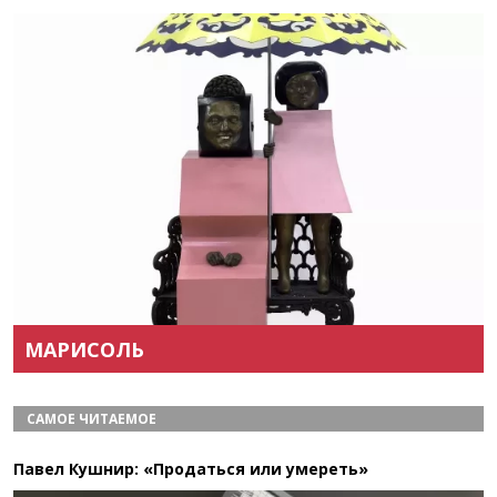
Назад
Вперёд
МАРИСОЛЬ
САМОЕ ЧИТАЕМОЕ
Павел Кушнир: «Продаться или умереть»