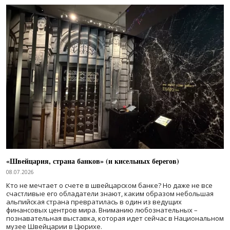
«Швейцария, страна банков» (и кисельных берегов)
08.07.2026
Кто не мечтает о счете в швейцарском банке? Но даже не все
счастливые его обладатели знают, каким образом небольшая
альпийская страна превратилась в один из ведущих
финансовых центров мира. Вниманию любознательных –
познавательная выставка, которая идет сейчас в Национальном
музее Швейцарии в Цюрихе.