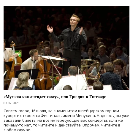
«Музыка как антидот хаосу», или Три дня в Гштааде
03.07.2026
Совсем скоро, 16 июля, на знаменитом швейцарском горном
курорте откроется Фестиваль имени Менухина. Надеюсь, вы уже
заказали билеты на все интересующие вас концерты. Если же
почему-то нет, то читайте и действуйте! Впрочем, читайте в
любом случае.