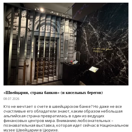
«Швейцария, страна банков» (и кисельных берегов)
08.07.2026
Кто не мечтает о счете в швейцарском банке? Но даже не все
счастливые его обладатели знают, каким образом небольшая
альпийская страна превратилась в один из ведущих
финансовых центров мира. Вниманию любознательных –
познавательная выставка, которая идет сейчас в Национальном
музее Швейцарии в Цюрихе.