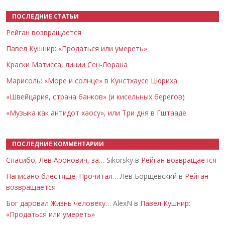
ПОСЛЕДНИЕ СТАТЬИ
Рейган возвращается
Павел Кушнир: «Продаться или умереть»
Краски Матисса, линии Сен-Лорана
Марисоль: «Море и солнце» в Кунстхаусе Цюриха
«Швейцария, страна банков» (и кисельных берегов)
«Музыка как антидот хаосу», или Три дня в Гштааде
ПОСЛЕДНИЕ КОММЕНТАРИИ
Спасибо, Лев Аронович, за…
Sikorsky в
Рейган возвращается
Написано блестяще. Прочитал…
Лев Борщевский в
Рейган
возвращается
Бог даровал Жизнь человеку…
AlexN в
Павел Кушнир:
«Продаться или умереть»