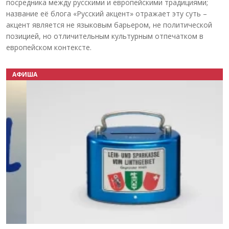
посредника между русскими и европейскими традициями;
название её блога «Русский акцент» отражает эту суть –
акцент является не языковым барьером, не политической
позицией, но отличительным культурным отпечатком в
европейском контексте.
АФИША
Назад
Вперёд