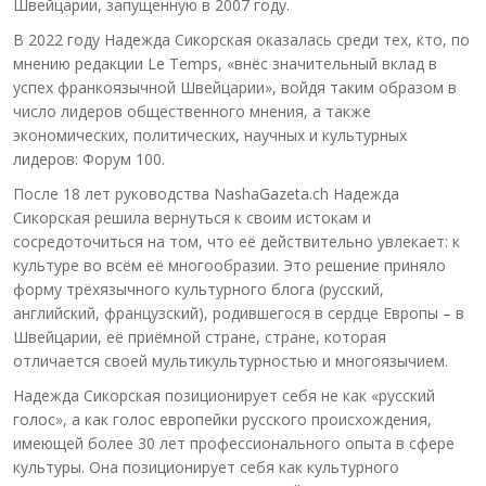
Швейцарии, запущенную в 2007 году.
В 2022 году Надежда Сикорская оказалась среди тех, кто, по
мнению редакции Le Temps, «внёс значительный вклад в
успех франкоязычной Швейцарии», войдя таким образом в
число лидеров общественного мнения, а также
экономических, политических, научных и культурных
лидеров: Форум 100.
После 18 лет руководства NashaGazeta.ch Надежда
Сикорская решила вернуться к своим истокам и
сосредоточиться на том, что её действительно увлекает: к
культуре во всём её многообразии. Это решение приняло
форму трёхязычного культурного блога (русский,
английский, французский), родившегося в сердце Европы – в
Швейцарии, её приёмной стране, стране, которая
отличается своей мультикультурностью и многоязычием.
Надежда Сикорская позиционирует себя не как «русский
голос», а как голос европейки русского происхождения,
имеющей более 30 лет профессионального опыта в сфере
культуры. Она позиционирует себя как культурного