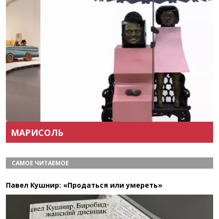
Назад
Вперёд
МАРИСОЛЬ
САМОЕ ЧИТАЕМОЕ
Павел Кушнир: «Продаться или умереть»